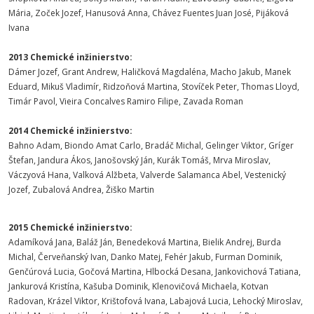
Mária, Zoček Jozef, Hanusová Anna, Chávez Fuentes Juan José, Pijáková
Ivana
2013 Chemické inžinierstvo:
Dámer Jozef, Grant Andrew, Haličková Magdaléna, Macho Jakub, Manek
Eduard, Mikuš Vladimír, Ridzoňová Martina, Stovíček Peter, Thomas Lloyd,
Timár Pavol, Vieira Concalves Ramiro Filipe, Zavada Roman
2014 Chemické inžinierstvo:
Bahno Adam, Biondo Amat Carlo, Bradáč Michal, Gelinger Viktor, Gríger
Štefan, Jandura Ákos, Janošovský Ján, Kurák Tomáš, Mrva Miroslav,
Váczyová Hana, Valková Alžbeta, Valverde Salamanca Abel, Vestenický
Jozef, Zubalová Andrea, Žiško Martin
2015 Chemické inžinierstvo:
Adamíková Jana, Baláž Ján, Benedeková Martina, Bielik Andrej, Burda
Michal, Červeňanský Ivan, Danko Matej, Fehér Jakub, Furman Dominik,
Genčúrová Lucia, Gočová Martina, Hlbocká Desana, Jankovichová Tatiana,
Jankurová Kristína, Kašuba Dominik, Klenovičová Michaela, Kotvan
Radovan, Krázel Viktor, Krištofová Ivana, Labajová Lucia, Lehocký Miroslav,