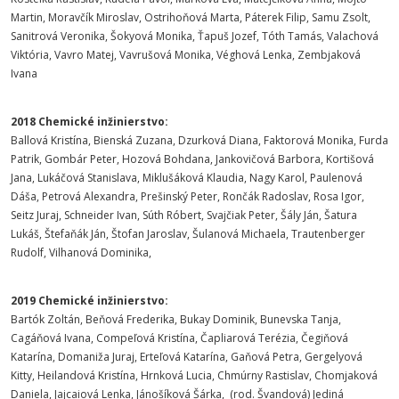
Martin, Moravčík Miroslav, Ostrihoňová Marta, Páterek Filip, Samu Zsolt,
Sanitrová Veronika, Šokyová Monika, Ťapuš Jozef, Tóth Tamás, Valachová
Viktória, Vavro Matej, Vavrušová Monika, Véghová Lenka, Zembjaková
Ivana
2018 Chemické inžinierstvo:
Ballová Kristína, Bienská Zuzana, Dzurková Diana, Faktorová Monika, Furda
Patrik, Gombár Peter, Hozová Bohdana, Jankovičová Barbora, Kortišová
Jana, Lukáčová Stanislava, Miklušáková Klaudia, Nagy Karol, Paulenová
Dáša, Petrová Alexandra, Prešinský Peter, Rončák Radoslav, Rosa Igor,
Seitz Juraj, Schneider Ivan, Súth Róbert, Svajčiak Peter, Šály Ján, Šatura
Lukáš, Štefaňák Ján, Štofan Jaroslav, Šulanová Michaela, Trautenberger
Rudolf, Vilhanová Dominika,
2019 Chemické inžinierstvo:
Bartók Zoltán, Beňová Frederika, Bukay Dominik, Bunevska Tanja,
Cagáňová Ivana, Compeľová Kristína, Čapliarová Terézia, Čegiňová
Katarína, Domaniža Juraj, Erteľová Katarína, Gaňová Petra, Gergelyová
Kitty, Heilandová Kristína, Hrnková Lucia, Chmúrny Rastislav, Chomjaková
Daniela, Jajcaiová Lenka, Jánošíková Šárka, (rod. Švandová) Jediná