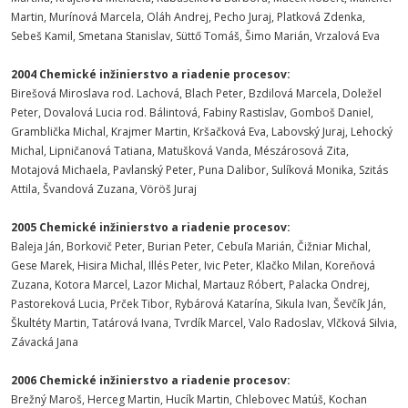
Martin, Murínová Marcela, Oláh Andrej, Pecho Juraj, Platková Zdenka,
Sebeš Kamil, Smetana Stanislav, Süttő Tomáš, Šimo Marián, Vrzalová Eva
2004 Chemické inžinierstvo a riadenie procesov:
Birešová Miroslava rod. Lachová, Blach Peter, Bzdilová Marcela, Doležel
Peter, Dovalová Lucia rod. Bálintová, Fabiny Rastislav, Gomboš Daniel,
Gramblička Michal, Krajmer Martin, Kršačková Eva, Labovský Juraj, Lehocký
Michal, Lipničanová Tatiana, Matušková Vanda, Mészárosová Zita,
Motajová Michaela, Pavlanský Peter, Puna Dalibor, Sulíková Monika, Szitás
Attila, Švandová Zuzana, Vöröš Juraj
2005 Chemické inžinierstvo a riadenie procesov:
Baleja Ján, Borkovič Peter, Burian Peter, Cebuľa Marián, Čižniar Michal,
Gese Marek, Hisira Michal, Illés Peter, Ivic Peter, Klačko Milan, Koreňová
Zuzana, Kotora Marcel, Lazor Michal, Martauz Róbert, Palacka Ondrej,
Pastoreková Lucia, Prček Tibor, Rybárová Katarína, Sikula Ivan, Ševčík Ján,
Škultéty Martin, Tatárová Ivana, Tvrdík Marcel, Valo Radoslav, Vlčková Silvia,
Závacká Jana
2006 Chemické inžinierstvo a riadenie procesov:
Brežný Maroš, Herceg Martin, Hucík Martin, Chlebovec Matúš, Kochan