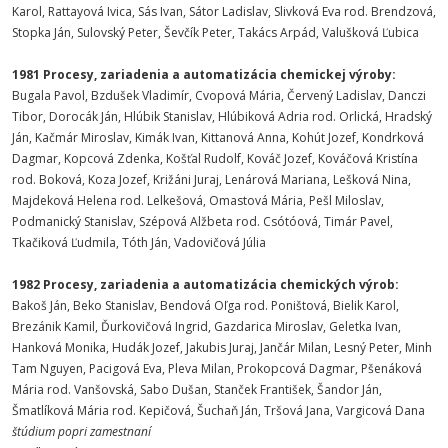
Karol, Rattayová Ivica, Sás Ivan, Sátor Ladislav, Slivková Eva rod. Brendzová,
Stopka Ján, Sulovský Peter, Ševčík Peter, Takács Arpád, Valušková Ľubica
1981 Procesy, zariadenia a automatizácia chemickej výroby:
Bugala Pavol, Bzdušek Vladimír, Cvopová Mária, Červený Ladislav, Danczi
Tibor, Dorocák Ján, Hlúbik Stanislav, Hlúbiková Adria rod. Orlická, Hradský
Ján, Kačmár Miroslav, Kimák Ivan, Kittanová Anna, Kohút Jozef, Kondrková
Dagmar, Kopcová Zdenka, Košťal Rudolf, Kováč Jozef, Kováčová Kristína
rod. Boková, Koza Jozef, Križáni Juraj, Lenárová Mariana, Lešková Nina,
Majdeková Helena rod. Lelkešová, Omastová Mária, Pešl Miloslav,
Podmanický Stanislav, Szépová Alžbeta rod. Csótóová, Timár Pavel,
Tkačiková Ľudmila, Tóth Ján, Vadovičová Júlia
1982 Procesy, zariadenia a automatizácia chemických výrob:
Bakoš Ján, Beko Stanislav, Bendová Oľga rod. Poništová, Bielik Karol,
Brezánik Kamil, Ďurkovičová Ingrid, Gazdarica Miroslav, Geletka Ivan,
Hanková Monika, Hudák Jozef, Jakubis Juraj, Jančár Milan, Lesný Peter, Minh
Tam Nguyen, Pacigová Eva, Pleva Milan, Prokopcová Dagmar, Pšenáková
Mária rod. Vanšovská, Sabo Dušan, Stanček František, Šandor Ján,
Šmatlíková Mária rod. Kepičová, Šuchaň Ján, Tršová Jana, Vargicová Dana
štúdium popri zamestnaní