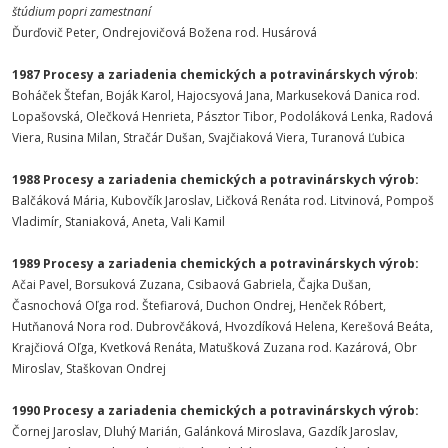
štúdium popri zamestnaní
Ďurďovič Peter, Ondrejovičová Božena rod. Husárová
1987 Procesy a zariadenia chemických a potravinárskych výrob
:
Boháček Štefan, Boják Karol, Hajocsyová Jana, Markuseková Danica rod.
Lopašovská, Olečková Henrieta, Pásztor Tibor, Podoláková Lenka, Radová
Viera, Rusina Milan, Stračár Dušan, Svajčiaková Viera, Turanová Ľubica
1988 Procesy a zariadenia chemických a potravinárskych výrob:
Balčáková Mária, Kubovčík Jaroslav, Ličková Renáta rod. Litvinová, Pompoš
Vladimír, Staniaková, Aneta, Vali Kamil
1989 Procesy a zariadenia chemických a potravinárskych výrob:
Ačai Pavel, Borsuková Zuzana, Csibaová Gabriela, Čajka Dušan,
Časnochová Oľga rod. Štefiarová, Duchon Ondrej, Henček Róbert,
Hutňanová Nora rod. Dubrovčáková, Hvozdíková Helena, Kerešová Beáta,
Krajčiová Oľga, Kvetková Renáta, Matušková Zuzana rod. Kazárová, Obr
Miroslav, Staškovan Ondrej
1990 Procesy a zariadenia chemických a potravinárskych výrob:
Čornej Jaroslav, Dluhý Marián, Galánková Miroslava, Gazdík Jaroslav,