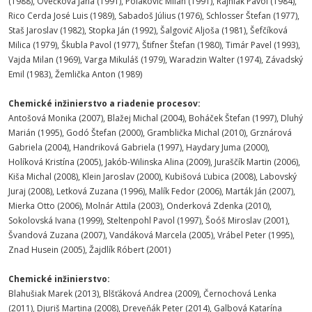
(1988), Ovečková Jana (1991), Polakovič Milan (1991), Rajniak Pavol (1984),
Rico Cerda José Luis (1989), Sabadoš Július (1976), Schlosser Štefan (1977),
Staš Jaroslav (1982), Stopka Ján (1992), Šalgovič Aljoša (1981), Šefčíková
Milica (1979), Škubla Pavol (1977), Štifner Štefan (1980), Timár Pavel (1993),
Vajda Milan (1969), Varga Mikuláš (1979), Waradzin Walter (1974), Závadský
Emil (1983), Žemlička Anton (1989)
Chemické inžinierstvo a riadenie procesov:
Antošová Monika (2007), Blažej Michal (2004), Boháček Štefan (1997), Dluhý
Marián (1995), Godó Štefan (2000), Gramblička Michal (2010), Grznárová
Gabriela (2004), Handriková Gabriela (1997), Haydary Juma (2000),
Holíková Kristína (2005), Jakób-Wilinska Alina (2009), Juraščík Martin (2006),
Kiša Michal (2008), Klein Jaroslav (2000), Kubišová Ľubica (2008), Labovský
Juraj (2008), Letková Zuzana (1996), Malík Fedor (2006), Marták Ján (2007),
Mierka Otto (2006), Molnár Attila (2003), Onderková Zdenka (2010),
Sokolovská Ivana (1999), Steltenpohl Pavol (1997), Šoóš Miroslav (2001),
Švandová Zuzana (2007), Vandáková Marcela (2005), Vrábel Peter (1995),
Znad Husein (2005), Žajdlík Róbert (2001)
Chemické inžinierstvo:
Blahušiak Marek (2013), Blšťáková Andrea (2009), Černochová Lenka
(2011), Djuriš Martina (2008), Dreveňák Peter (2014), Galbová Katarína