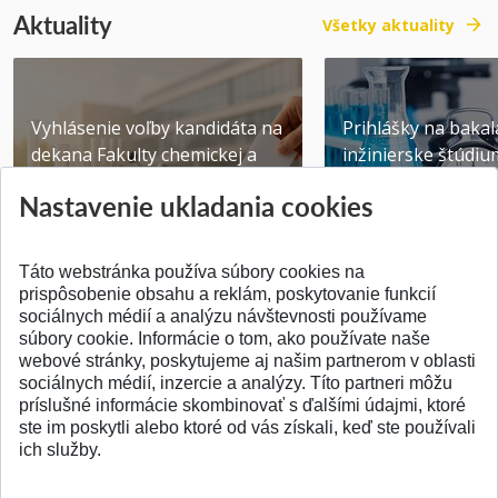
Aktuality
Všetky aktuality
Vyhlásenie voľby kandidáta na
Prihlášky na bakal
dekana Fakulty chemickej a
inžinierske štúdiu
potravinárske...
10.08.2026
Nastavenie ukladania cookies
Publikované 31.07.2026
Publikované 17.07.20
Táto webstránka používa súbory cookies na
prispôsobenie obsahu a reklám, poskytovanie funkcií
sociálnych médií a analýzu návštevnosti používame
súbory cookie. Informácie o tom, ako používate naše
webové stránky, poskytujeme aj našim partnerom v oblasti
SPÄŤ NA VRCH
sociálnych médií, inzercie a analýzy. Títo partneri môžu
príslušné informácie skombinovať s ďalšími údajmi, ktoré
ste im poskytli alebo ktoré od vás získali, keď ste používali
ich služby.