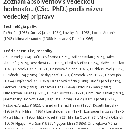
Zoznam absolventov s vedeckou
hodnosťou (CSc., PhD.) podľa názvu
vedeckej prípravy
Technológia palív:
Beňa Ján (1955), Surový Július (1964), Ilavský Ján (1965), Lodes Antonín
(1965), Klíma Alexander (1966), Kossaczký Elemír (1966)
Teória chemickej techniky:
Ačai Pavel (1994), Bafrncová Soňa (1979), Bafrnec Milan (1979), Báleš
Vladimír (1979), Besedová Eva (1993), Blaško Štefan (1984), Blažej Ladislav
(1975), Bobok Daniel (1971), Brunovská Alena (1976), Büchler Pavol (1987),
Buriánek Juraj (1985), Čársky Jozef (1970), Černoch Ivan (1977), Derco Ján
(1984), Dojčanský Ján (1968), Drozdová Mária (1980), Dudáš Jozef (1985),
Fecková Viera (1993), Graczová Elena (1989), Holoubek Ivan (1982),
Hudáčková Helena (1981), Hutňan Miroslav (1991), Chmúrny Daniel (1970),
Jelemenský Ľudovít (1991), Kapusta Tomáš (1984), Karniš Jozef (1983),
Kaššovic Vratko (1985), Khamdan Hamid Hasan (1980), Košuth Jaroslav
(1978), Králik Milan (1981), Langfelder Ivan (1971), Longauer Jaroslav (1976),
Maťaš Michal (1988), Mičák Jozef (1982), Mierka Otto (1981), Mikula Oldrich
(1970), Nguyen Mai Son (1989), Nguyen Minh (1986), Ondrejková Mária