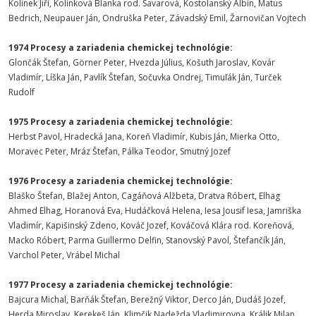
Kolínek Jiří, Kolínková Blanka rod. Savarová, Kostolanský Albín, Matus
Bedrich, Neupauer Ján, Ondruška Peter, Závadský Emil, Žarnovičan Vojtech
1974 Procesy a zariadenia chemickej technológie:
Glončák Štefan, Görner Peter, Hvezda Július, Košuth Jaroslav, Kovár
Vladimír, Líška Ján, Pavlík Štefan, Sočuvka Ondrej, Timuľák Ján, Turček
Rudolf
1975 Procesy a zariadenia chemickej technológie:
Herbst Pavol, Hradecká Jana, Koreň Vladimír, Kubis Ján, Mierka Otto,
Moravec Peter, Mráz Štefan, Pálka Teodor, Smutný Jozef
1976 Procesy a zariadenia chemickej technológie:
Blaško Štefan, Blažej Anton, Cagáňová Alžbeta, Dratva Róbert, Elhag
Ahmed Elhag, Horanová Eva, Hudáčková Helena, Iesa Jousif Iesa, Jamriška
Vladimír, Kapišinský Zdeno, Kováč Jozef, Kováčová Klára rod. Koreňová,
Macko Róbert, Parma Guillermo Delfin, Stanovský Pavol, Štefančík Ján,
Varchol Peter, Vrábel Michal
1977 Procesy a zariadenia chemickej technológie:
Bajcura Michal, Barňák Štefan, Berežný Viktor, Derco Ján, Dudáš Jozef,
Herda Miroslav, Kerekeš Ján, Klimčik Nadežda Vladimirovna, Králik Milan,