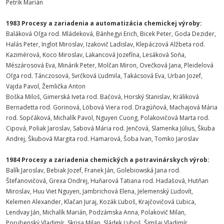
Petrík Marián
1983 Procesy a zariadenia a automatizácia chemickej výroby:
Baláková Oľga rod. Mládeková, Bánhegyi Erich, Bicek Peter, Goda Dezider,
Halás Peter, Inglot Miroslav, Izakovič Ladislav, Klepáczová Alžbeta rod.
Kazimérová, Koco Miroslav, Lakancová Jozefína, Lesáková Soňa,
Mészárosová Eva, Minárik Peter, Molčan Miron, Ovečková Jana, Pleidelová
Oľga rod. Tánczosová, Svrčková Ľudmila, Takácsová Eva, Urban Jozef,
Vajda Pavol, Žemlička Anton
Boška Miloš, Gimerská Iveta rod. Bačová, Horský Stanislav, Králiková
Bernadetta rod. Gorinová, Löbová Viera rod. Dragúňová, Machajová Mária
rod. Sopčáková, Michalík Pavol, Nguyen Cuong, Polakovičová Marta rod.
Cipová, Poliak Jaroslav, Sabová Mária rod. Jenčová, Slamenka Július, Škuba
Andrej, Škubová Margita rod. Hamarová, Šoba Ivan, Tomko Jaroslav
1984 Procesy a zariadenia chemických a potravinárskych výrob:
Balík Jaroslav, Bebiak Jozef, Franek Ján, Golebiowská Jana rod.
Štefanovičová, Grexa Ondrej, Huňarová Tatiana rod. Hadašová, Hutňan
Miroslav, Huu Viet Nguyen, Jambrichová Elena, Jelemenský Ľudovít,
Kelemen Alexander, Klačan Juraj, Kozák Ľuboš, Krajčovičová Ľubica,
Lendvay Ján, Michalík Marián, Podzámska Anna, Polakovič Milan,
Porubenský Vladimír, Skrisa Milan, Sládek Ľuboš, Šimšaj Vladimír,