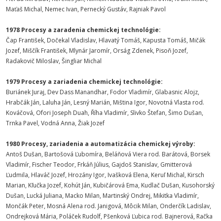
Maťaš Michal, Nemec Ivan, Pernecký Gustáv, Rajniak Pavol
1978 Procesy a zaradenia chemickej technológie:
Čap František, Dočekal Vladislav, Hlavatý Tomáš, Kapusta Tomáš, Mičák
Jozef, Miščík František, Mlynár Jaromír, Orság Zdenek, Pisoň Jozef,
Radakovič Miloslav, Šingliar Michal
1979 Procesy a zariadenia chemickej technológie:
Buriánek Juraj, Dev Dass Manandhar, Fodor Vladimír, Glabasnic Alojz,
Hrabčák Ján, Laluha Ján, Lesný Marián, Miština Igor, Novotná Vlasta rod.
Kováčová, Ofori Joseph Duah, Říha Vladimír, Slivko Štefan, Šimo Dušan,
Trnka Pavel, Vodná Anna, Žiak Jozef
1980 Procesy, zariadenia a automatizácia chemickej výroby:
Antoš Dušan, Bartošová Ľubomíra, Beláňová Viera rod. Barátová, Borsek
Vladimír, Fischer Teodor, Frkáň Július, Gajdoš Stanislav, Gmitterová
Ľudmila, Hlaváč Jozef, Hrozány Igor, Ivašková Elena, Keruľ Michal, Kirsch
Marian, Kľučka Jozef, Kohút Ján, Kubičárová Ema, Kudlač Dušan, Kusohorský
Dušan, Lucká Juliana, Macko Milan, Martinský Ondrej, Mikitka Vladimír,
Mončák Peter, Mosná Alena rod. Janigová, Môcik Milan, Onderčík Ladislav,
Ondrejková Mária, Poláček Rudolf, Pšenková Ľubica rod. Bajnerová, Račka