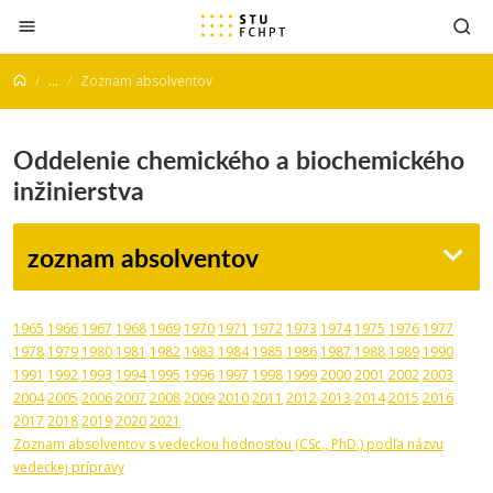
Prejsť na obsah
...
Zoznam absolventov
Oddelenie chemického a biochemického
inžinierstva
zoznam absolventov
1965
1966
1967
1968
1969
1970
1971
1972
1973
1974
1975
1976
1977
1978
1979
1980
1981
1982
1983
1984
1985
1986
1987
1988
1989
1990
1991
1992
1993
1994
1995
1996
1997
1998
1999
2000
2001
2002
2003
2004
2005
2006
2007
2008
2009
2010
2011
2012
2013
2014
2015
2016
2017
2018
2019
2020
2021
Zoznam absolventov s vedeckou hodnosťou (CSc., PhD.) podľa názvu
vedeckej prípravy