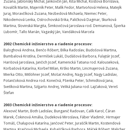
Zuzana, Jablonský Michal, Jankovčin Ján, Kiša Michal, Kostová Borislava,
Kovalčík Martin, Majerník Peter, Malík Fedor, Martvoňová Helena, Matejík
Juraj, Moravčíková Zuzana, Nezbedová Michaela, Niemec Peter,
Nikodemová Lenka, Ostrochovská Erika, Paličková Dagmar, Skurková
Martina, Slovinská Margita, Šimkovičová Jaroslava rod. Demianová, Šperka
Ľubomír, Tallo Marián, Vagaský Ján, Vandáková Marcela
2002 Chemické inžinierstvo a riadenie procesov:
Baloghová Andrea, Benčo Róbert, Bilka Radoslav, Budošová Martina,
Bumbalová Kristína, Dermíšek Lukáš, Dudášová Barbora, Fulajtár Jozef,
Harišová Jaroslava, Jančich Jozef, Kamenická Tatiana rod. Kalouseková,
Korbašová Katarína, Korbeľ Milan, Krško Martin, Lincmajerová Zuzana,
Mierka Otto, Mitlöhner Jozef, Mošať Andrej, Nagy Jozef, Nagy Ladislav,
Potančoková Andrea rod. Konečná, Pšenka Peter, Schmidtová Jana,
Svetíková Martina, Szíjjarto Andrej, Veliká Juliana rod. Lajčaková, Vereš
Štefan
2003 Chemické inžinierstvo a riadenie procesov:
Alexovič Martin, Both Ladislav, Bunganič Radovan, Calík Karol, Čáran
Marek, Čokinová Amália, Dudeková Miroslava, Fáber Vladimír, Hirmajer
Tomáš, Chalupová Katarína, Jančovič Peter, Juraščík Martin, Kostendová
Martina, Krajčiová Michaela, Kubaščíková Barbora, Máček Róbert, Malicher