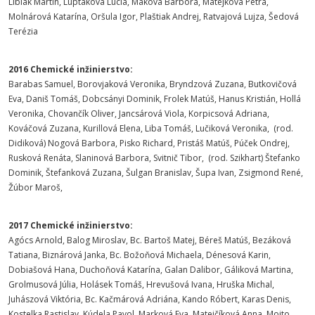
Libiak Martin, Luptáková Lucia, Maková Barbora, Matejková Petra,
Molnárová Katarína, Oršula Igor, Plaštiak Andrej, Ratvajová Lujza, Šedová
Terézia
2016 Chemické inžinierstvo:
Barabas Samuel, Borovjaková Veronika, Bryndzová Zuzana, Butkovičová
Eva, Daniš Tomáš, Dobcsányi Dominik, Frolek Matúš, Hanus Kristián, Hollá
Veronika, Chovančík Oliver, Jancsárová Viola, Korpicsová Adriana,
Kováčová Zuzana, Kurillová Elena, Liba Tomáš, Lučiková Veronika, (rod.
Didiková) Nogová Barbora, Pisko Richard, Pristáš Matúš, Púček Ondrej,
Rusková Renáta, Slaninová Barbora, Svitnič Tibor, (rod. Szikhart) Štefanko
Dominik, Štefanková Zuzana, Šulgan Branislav, Šupa Ivan, Zsigmond René,
Žúbor Maroš,
2017 Chemické inžinierstvo:
Agócs Arnold, Balog Miroslav, Bc. Bartoš Matej, Béreš Matúš, Bezáková
Tatiana, Biznárová Janka, Bc. Božoňová Michaela, Dénesová Karin,
Dobiašová Hana, Duchoňová Katarína, Galan Dalibor, Gáliková Martina,
Grolmusová Júlia, Holásek Tomáš, Hrevušová Ivana, Hruška Michal,
Juhászová Viktória, Bc. Kačmárová Adriána, Kando Róbert, Karas Denis,
Kostelka Rastislav, Kúdela Pavol, Marková Eva, Matejčíková Anna, Mojto