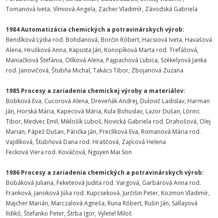
Tomanová Iveta, Vímiová Angela, Zacher Vladimír, Závodská Gabriela
1984 Automatizácia chemických a potravinárskych výrob:
Bendíková Lýdia rod. Bohdanová, Borčin Róbert, Hacsiová Iveta, Havašová
Alena, Hrušková Anna, Kapusta Ján, Konopíková Marta rod. Trefášová,
Maniačková Štefánia, Olíková Alena, Pajpachová Ľubica, Székelyová Janka
rod. Janovičová, Štubňa Michal, Takács Tibor, Zbojanová Zuzana
1985 Procesy a zariadenia chemickej výroby a materiálov:
Bobková Eva, Cucorová Alena, Dreveňák Andrej, Dulovič Ladislav, Harman
Ján, Horská Mária, Kapecová Mária, Kula Bohuslav, Lazor Dušan, Lörinc
Tibor, Medvec Emil, Miklošík Ľuboš, Novická Gabriela rod. Drahošová, Olej
Marian, Pápež Dušan, Párička Ján, Preclíková Eva, Romanová Mária rod.
Vajdíková, Štubňová Dana rod. Hraščová, Zajícová Helena
Fecková Viera rod. Kováčová, Nguyen Mai Son
1986 Procesy a zariadenia chemických a potravinárskych výrob:
Bobáková Juliana, Feketeová Judita rod. Vargová, Garbárová Anna rod.
Franková, Janoková Júlia rod. Kupcseková, Jurčišin Peter, Kozmon Vladimír,
Majcher Marián, Marczalová Agneša, Runa Róbert, Rušin Ján, Sallayová
Ildikó, Štefanko Peter, Štrba Igor, Vyletel Miloš