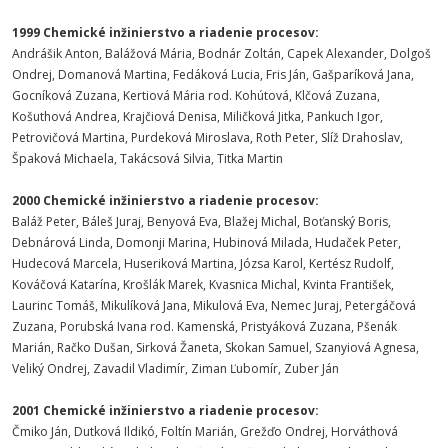
1999 Chemické inžinierstvo a riadenie procesov:
Andrášik Anton, Balážová Mária, Bodnár Zoltán, Capek Alexander, Dolgoš
Ondrej, Domanová Martina, Fedáková Lucia, Fris Ján, Gašparíková Jana,
Gocníková Zuzana, Kertiová Mária rod. Kohútová, Klčová Zuzana,
Košuthová Andrea, Krajčiová Denisa, Miličková Jitka, Pankuch Igor,
Petrovičová Martina, Purdeková Miroslava, Roth Peter, Slíž Drahoslav,
Špaková Michaela, Takácsová Silvia, Titka Martin
2000 Chemické inžinierstvo a riadenie procesov:
Baláž Peter, Báleš Juraj, Benyová Eva, Blažej Michal, Boťanský Boris,
Debnárová Linda, Domonji Marina, Hubinová Milada, Hudaček Peter,
Hudecová Marcela, Huseriková Martina, Józsa Karol, Kertész Rudolf,
Kováčová Katarína, Krošlák Marek, Kvasnica Michal, Kvinta František,
Laurinc Tomáš, Mikulíková Jana, Mikulová Eva, Nemec Juraj, Petergáčová
Zuzana, Porubská Ivana rod. Kamenská, Pristyáková Zuzana, Pšenák
Marián, Račko Dušan, Sirková Žaneta, Skokan Samuel, Szanyiová Agnesa,
Veliký Ondrej, Zavadil Vladimír, Ziman Ľubomír, Zuber Ján
2001 Chemické inžinierstvo a riadenie procesov:
Čmiko Ján, Dutková Ildikó, Foltín Marián, Grežďo Ondrej, Horváthová