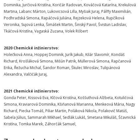
Dominika, Jurčiová Kristína, Koričár Radovan, Kováčová Katarína, Krekulová
Martina, Labanc Márton, Lukovicsová Lilla, Myšiak Juraj, Pálffy Maximilián,
Podhradská Simona, Rapáčová Juliána, Rejzeková Helena, Rupčíková
Veronika, Sujová Lenka, Šimášek Martin, Šinský Pavol, Švistun Ladislav,
Tkáčová Kristína, Vagaská Zuzana, Volek Róbert
2020 Chemické inžinierstvo:
Holečková Anna, Hoppej Dominik, Jurík Jakub, Kilár Slavomír, Kondáš
Richard, Krošláková Simona, Mišún Patrik, Müllerová Simona, Rapčanová
Erika, Řežucha Michal, Šandor Roman, Škulec Miroslav, Tulipánová
Alexandra, Valčičák Juraj,
2021 Chemické inžinierstvo:
Gonda Peter, Kissová Eva, Klčová Kristína, Koššuthová Alžbeta, Kotuličová
Simona, Kraviarová Dominika, Kšiňanová Marianna, Menkeová Mária, Nagy
Richard, Piecka Tomáš, Piliar Martin, Poláková Nikola, Polakovič Matúš,
Sabela Július, Sammarah Mikhael, Sedlák Lukáš, Smetana Mikuláš, Ščavnická
Kristína, Tomka Marek, Záhorčák Samuel,