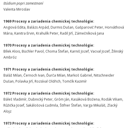
štúdium popri zamestnaní
Valenta Miroslav
1969 Procesy a zariadenia chemickej technológie:
Angiová Edita, Balázs Arpád, Durmis Dušan, Gašparovič Peter, Horváthová
Mária, Kanitra Ervin, Krahulík Peter, Radil Jiří, Zámečníková Jana
1970 Procesy a zariadenia chemickej technológie:
Bílek Alois, Büchler Pavol, Choma Štefan, Karniš Jozef, Vacval Jozef, Žilinský
Ambróz
1971 Procesy a zariadenia chemickej technológie:
Baláž Milan, Černoch Ivan, Ďurča Milan, Markoš Gabriel, Nitschneider
Dušan, Polavka Jiří, Rozsíval Oldřich, Tomčík Kazimír
1972 Procesy a zariadenia chemickej technológie:
Báleš Vladimír, Dubnický Peter, Gróm Ján, Kasáková Božena, Rodák Viliam,
Růžička Josef, Sakálošová Ľudmila, Štifner Štefan, Varga Mikuláš, Zlacký
Alojz
1973 Procesy a zariadenia chemickej technológie: