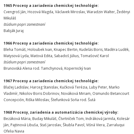
1965 Procesy a zariadenia chemickej technológie:
Cvengroš Ján, Hozová Magda, Václavek Miroslav, Waradzin Walter, Žedényi
Mikuláš
štúdium popri zamestnaní
Babják Juraj
1966 Procesy a zariadenia chemickej technológie:
Bleha Tomáš, Holoubek Ivan, Knapec Bertin, Kudelás Boris, Maděra Luděk,
Matysová Lyda, Maťová Edita, Sabadoš Július, Tomašovič Karol
štúdium popri zamestnaní
Brunovská Alena rod. Tamchynová, Kopernický Ivan
1967 Procesy a zariadenia chemickej technológie:
Blažej Ladislav, Harceg Stanislav, Kučková Terézia, Luby Peter, Marko
Vladimír, Nikolov Boris Dobrinov, Nováková Miriam, Osmundo Betancourt
Concepción, Riška Miloslav, Štefunková Soňa rod. Šutá
1968 Procesy, zariadenia a automatizácia chemickej výroby:
Bezáková Mária, Buday Mikuláš, Čtvrtníček Tom, Indráková Jarmila, Kolesár
Ján, Pajtinová Libuša, Staš Jaroslav, Škubla Pavol, Višná Viera, Zarraluqui
Ofelia Navia