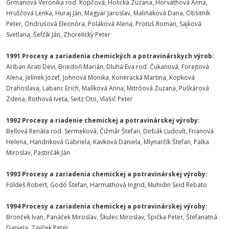
Grmanová Veronika rod. Kopčová, Holická Zuzana, Horváthová Anna,
Hruščová Lenka, Huraj Ján, Magyar Jaroslav, Maliňáková Dana, Obšitník
Peter, Ondrušová Eleonóra, Poláková Alena, Protuš Roman, Sajková
Svetlana, Šefčík Ján, Zhorelický Peter
1991 Procesy a zariadenia chemických a potravinárskych výrob:
Ariban Arati Devi, Briedoň Marián, Dluhá Eva rod. Čukanová, Forejtová
Alena, Jelínek Jozef, Johnová Monika, Koneracká Martina, Kopková
Drahoslava, Labanc Erich, Malíková Anna, Mitróová Zuzana, Puškárová
Zdena, Rothová Iveta, Seitz Oto, Vlašič Peter
1992 Procesy a riadenie chemickej a potravinárskej výroby:
Bellová Renáta rod. Sermeková, Čižmár Štefan, Dirbák Ľudovít, Frianová
Helena, Handriková Gabriela, Kavková Daniela, Mlynarčík Štefan, Palka
Miroslav, Pastirčák Ján
1993 Procesy a zariadenia chemickej a potravinárskej výroby:
Földeš Robert, Godó Štefan, Harmathová Ingrid, Muhidin Seid Rebato
1994 Procesy a zariadenia chemickej a potravinárskej výroby:
Bronček Ivan, Panáček Miroslav, Škulec Miroslav, Špička Peter, Štefanatná
Daniela, Zajíček Peter