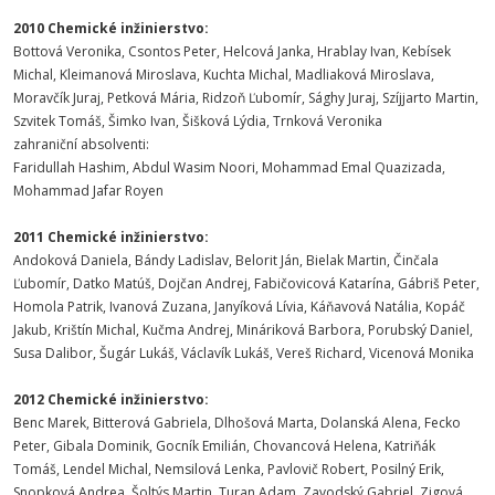
2010 Chemické inžinierstvo:
Bottová Veronika, Csontos Peter, Helcová Janka, Hrablay Ivan, Kebísek
Michal, Kleimanová Miroslava, Kuchta Michal, Madliaková Miroslava,
Moravčík Juraj, Petková Mária, Ridzoň Ľubomír, Sághy Juraj, Szíjjarto Martin,
Szvitek Tomáš, Šimko Ivan, Šišková Lýdia, Trnková Veronika
zahraniční absolventi:
Faridullah Hashim, Abdul Wasim Noori, Mohammad Emal Quazizada,
Mohammad Jafar Royen
2011 Chemické inžinierstvo:
Andoková Daniela, Bándy Ladislav, Belorit Ján, Bielak Martin, Činčala
Ľubomír, Datko Matúš, Dojčan Andrej, Fabičovicová Katarína, Gábriš Peter,
Homola Patrik, Ivanová Zuzana, Janyíková Lívia, Káňavová Natália, Kopáč
Jakub, Krištín Michal, Kučma Andrej, Mináriková Barbora, Porubský Daniel,
Susa Dalibor, Šugár Lukáš, Václavík Lukáš, Vereš Richard, Vicenová Monika
2012 Chemické inžinierstvo:
Benc Marek, Bitterová Gabriela, Dlhošová Marta, Dolanská Alena, Fecko
Peter, Gibala Dominik, Gocník Emilián, Chovancová Helena, Katriňák
Tomáš, Lendel Michal, Nemsilová Lenka, Pavlovič Robert, Posilný Erik,
Snopková Andrea, Šoltýs Martin, Turan Adam, Zavodský Gabriel, Zigová