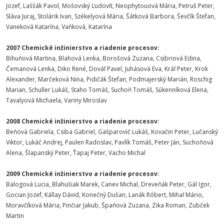
Jozef, Laššák Pavol, Mošovský Ľudovít, Neophytouová Mária, Petruš Peter,
Sláva Juraj, Stolárik Ivan, Székelyová Mária, Šátková Barbora, Ševčík Štefan,
Vaneková Katarína, Vaňková, Katarína
2007 Chemické inžinierstvo a riadenie procesov:
Bihuňová Martina, Blahová Lenka, Borošová Zuzana, Csibriová Edina,
Čemanová Lenka, Diko René, Dováľ Pavel, Juhásová Eva, Kráľ Peter, Krok
Alexander, Marčeková Nina, Pidičák Štefan, Podmajerský Marián, Roschig
Marian, Schuller Lukáš, Staho Tomáš, Suchoň Tomáš, Súkenníková Elena,
Tavalyová Michaela, Variny Miroslav
2008 Chemické inžinierstvo a riadenie procesov:
Beňová Gabriela, Csiba Gabriel, Gašparovič Lukáš, Kovačin Peter, Lučanský
Viktor, Lukáč Andrej, Paulen Radoslav, Pavlík Tomáš, Peter Ján, Suchoňová
Alena, Šlapanský Peter, Ťapaj Peter, Vacho Michal
2009 Chemické inžinierstvo a riadenie procesov:
Balogová Lucia, Blahušiak Marek, Canev Michal, Dreveňák Peter, Gál Igor,
Gocian Jozef, Kállay Dávid, Konečný Dušan, Lanák Róbert, Mihaľ Mário,
Moravčíková Mária, Pinčiar Jakub, Špaňová Zuzana, Zika Roman, Zubček
Martin