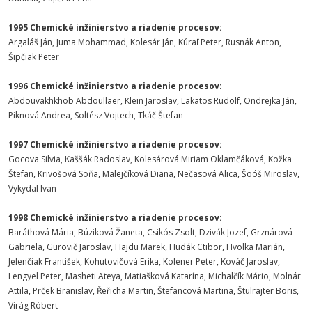
1995 Chemické inžinierstvo a riadenie procesov:
Argaláš Ján, Juma Mohammad, Kolesár Ján, Kúraľ Peter, Rusnák Anton,
Šipčiak Peter
1996 Chemické inžinierstvo a riadenie procesov:
Abdouvakhkhob Abdoullaer, Klein Jaroslav, Lakatos Rudolf, Ondrejka Ján,
Piknová Andrea, Soltész Vojtech, Tkáč Štefan
1997 Chemické inžinierstvo a riadenie procesov:
Gocova Silvia, Kaššák Radoslav, Kolesárová Miriam Oklamčáková, Kožka
Štefan, Krivošová Soňa, Malejčíková Diana, Nečasová Alica, Šoóš Miroslav,
Vykydal Ivan
1998 Chemické inžinierstvo a riadenie procesov:
Baráthová Mária, Búziková Žaneta, Csikós Zsolt, Dzivák Jozef, Grznárová
Gabriela, Gurovič Jaroslav, Hajdu Marek, Hudák Ctibor, Hvolka Marián,
Jelenčiak František, Kohutovičová Erika, Kolener Peter, Kováč Jaroslav,
Lengyel Peter, Masheti Ateya, Matiašková Katarína, Michalčík Mário, Molnár
Attila, Prček Branislav, Řeřicha Martin, Štefancová Martina, Štulrajter Boris,
Virág Róbert