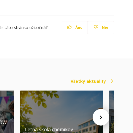
ás táto stránka užitočná?
Áno
Nie
Všetky aktuality
HOW
Promóci
Letná škola chemikov
STU