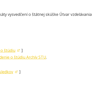
áty vysvedčení o štátnej skúške Útvar vzdelávania
 o štúdiu
]
denie o štúdiu Archív STU
.
ýsledkov
]