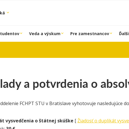
ská
študentov
Veda a výskum
Pre zamestnancov
Ďalši
lady a potvrdenia o abso
oddelenie FCHPT STU v Bratislave vyhotovuje nasledujúce d
át vysvedčenia o štátnej skúške
[
Žiadosť o duplikát vysv
ok:
30 €