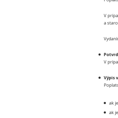
V príp
a staro
Vydaní
Potvrd
V príp
Výpis 
Poplat
ak j
ak j