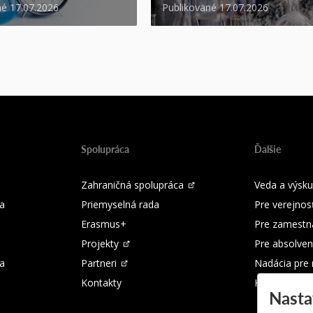
né 17.07.2026
Publikované 17.07.2026
Spolupráca
Ďalšie
Zahraničná spolupráca
Veda a výsk
a
Priemyselná rada
Pre verejnos
Erasmus+
Pre zamestn
Projekty
Pre absolven
ka
Partneri
Nadácia pre
Kontakty
Kontakty
Nasta