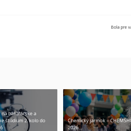
Bola pre v
y na bakalárske a
ke štúdium 2. kolo do
Chemický jarmok – CHEMS
26
2026