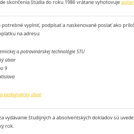
ade skončenia štúdia do roku 1986 vrátane vyhotovuje
potvr
e potrebné vyplniť, podpísať a naskenované poslať ako prí
platku na adresu:
emickej a potravinárskej technológie STU
ký útvar
ho 9
tislava
a pedagogický útvar
za vydávanie študijných a absolventských dokladov sú uved
ý rok.