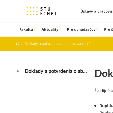
Prejsť na obsah
Ústavy a pracovi
Fakulta
Aktuality
Pre uchádzačov
Pre 
Doklady a potvrdenia o absolvovanom štúdiu
Dok
Doklady a potvrdenia o absolvovanom štúdiu
Študijné 
Duplik
Poplat