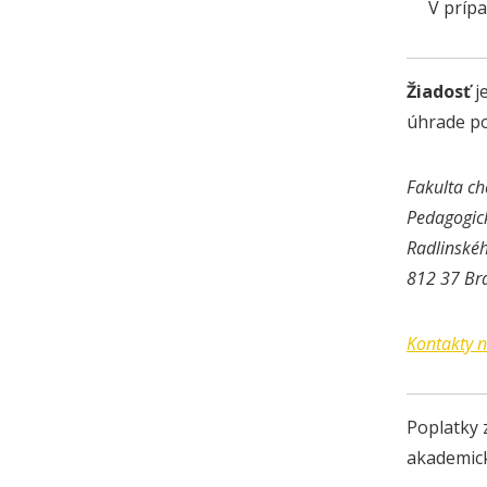
V príp
Žiadosť
j
úhrade po
Fakulta ch
Pedagogic
Radlinské
812 37 Bra
Kontakty n
Poplatky 
akademick