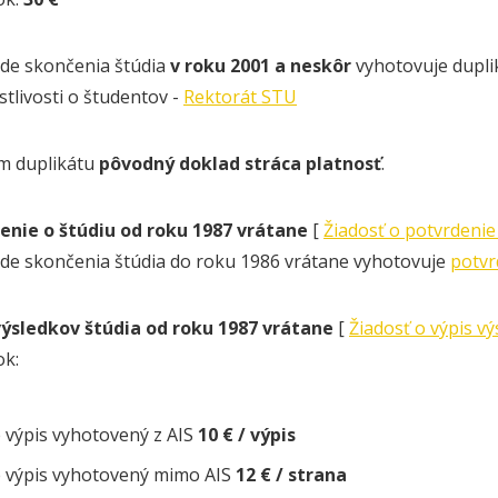
ade skončenia štúdia
v roku 2001 a neskôr
vyhotovuje duplik
stlivosti o študentov -
Rektorát STU
m duplikátu
pôvodný doklad stráca platnosť
.
enie o štúdiu od roku 1987 vrátane
[
Žiadosť o potvrdenie
ade skončenia štúdia do roku 1986 vrátane vyhotovuje
potvr
výsledkov štúdia od roku 1987 vrátane
[
Žiadosť o výpis v
ok:
e výpis vyhotovený z AIS
10 € / výpis
e výpis vyhotovený mimo AIS
12 € / strana