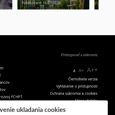
Publikované 16.07.2026
Publikova
Prístupnosť a súkromie
um
A++
A+
A
ť
Čiernobiela verzia
ancov
Vyhlásenie o prístupnosti
tov
Ochrana súkromia a cookies
 rozvoj FCHPT
Mapa stránky
venie ukladania cookies
RSS