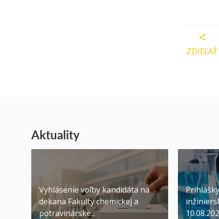
ZDIEĽAŤ
Aktuality
Vyhlásenie voľby kandidáta na
Prihlášk
dekana Fakulty chemickej a
inžiniers
potravinárske...
10.08.20