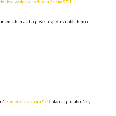
denie o výsledkoch štúdia Archív STU
.
lohu emailom alebo poštou spolu s dokladom o
ené
v smernici rektora STU
platnej pre aktuálny