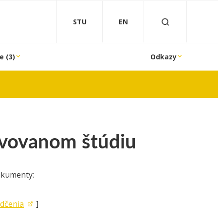
STU
EN
e (3)
Odkazy
lvovanom štúdiu
okumenty:
edčenia
]