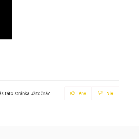
ás táto stránka užitočná?
Áno
Nie