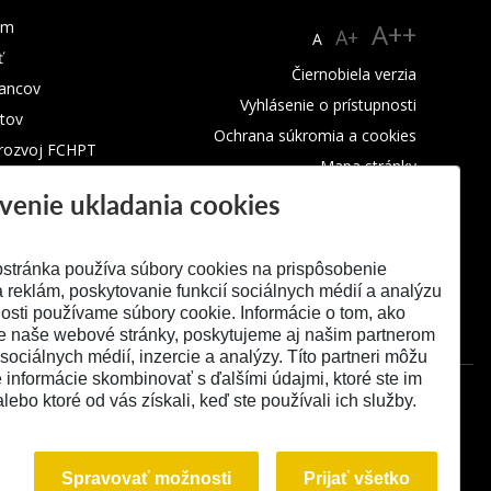
um
A++
A+
A
ť
Čiernobiela verzia
ancov
Vyhlásenie o prístupnosti
tov
Ochrana súkromia a cookies
 rozvoj FCHPT
Mapa stránky
venie ukladania cookies
RSS
stránka používa súbory cookies na prispôsobenie
 reklám, poskytovanie funkcií sociálnych médií a analýzu
osti používame súbory cookie. Informácie o tom, ako
e naše webové stránky, poskytujeme aj našim partnerom
 sociálnych médií, inzercie a analýzy. Títo partneri môžu
é informácie skombinovať s ďalšími údajmi, ktoré ste im
alebo ktoré od vás získali, keď ste používali ich služby.
Spravovať možnosti
Prijať všetko