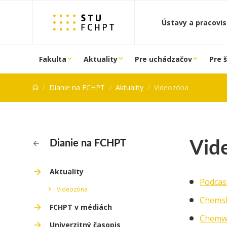
Prejsť na obsah
Ústavy a pracovi
Fakulta
Aktuality
Pre uchádzačov
Pre 
Dianie na FCHPT
Aktuality
Videozóna
Vid
Dianie na FCHPT
Aktuality
Podcas
Videozóna
Chems
FCHPT v médiách
Chemw
Univerzitný časopis