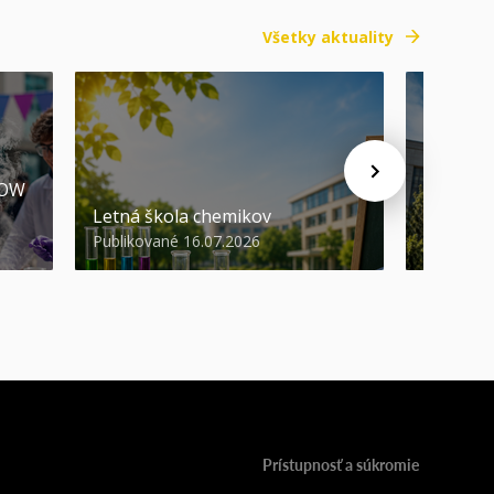
Všetky aktuality
HOW
Promóci
Letná škola chemikov
STU
Publikované 16.07.2026
Publikova
Prístupnosť a súkromie