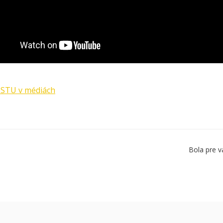
STU v médiách
Bola pre v