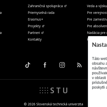
Zahraničná spolupráca
Veda a výsk
a
Priemyselná rada
Pre verejnos
Erasmus+
Pre zamestn
Projekty
Pre absolven
ka
Partneri
Nadácia pre
Kontakty
Kontakty
Nasta
Táto web
obsahu a
návštevn
používat
v oblasti
príslušn
poskytli 
© 2026 Slovenská technická univerzita