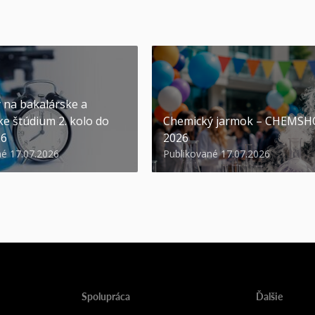
y na bakalárske a
ke štúdium 2. kolo do
Chemický jarmok – CHEMS
26
2026
né 17.07.2026
Publikované 17.07.2026
Spolupráca
Ďalšie