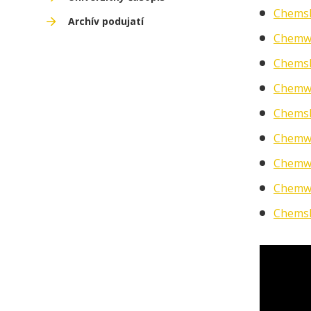
Chems
Archív podujatí
Chemw
Chems
Chemw
Chems
Chemw
Chemwe
Chemwe
Chemsh