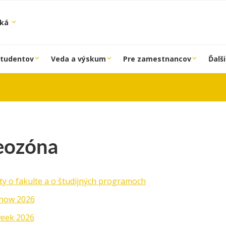
ská
študentov
Veda a výskum
Pre zamestnancov
Ďalši
eozóna
ty o fakulte a o študijných programoch
how 2026
eek 2026