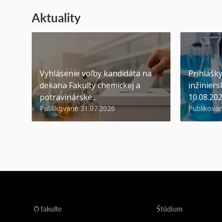
Aktuality
Vyhlásenie voľby kandidáta na
Prihlášk
dekana Fakulty chemickej a
inžiniers
potravinárske...
10.08.20
Publikované 31.07.2026
Publikova
O fakulte
Štúdium