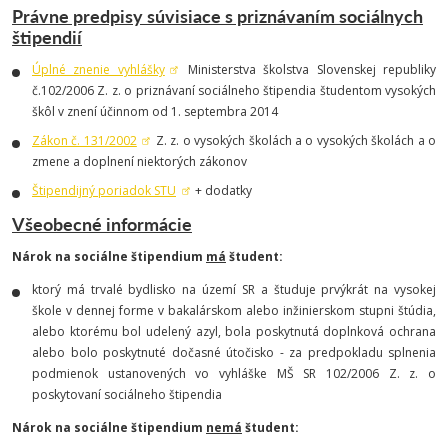
Právne predpisy
súvisiace s priznávaním sociálnych
štipendií
Úplné znenie vyhlášky
Ministerstva školstva Slovenskej republiky
č.102/2006 Z. z. o priznávaní sociálneho štipendia študentom vysokých
škôl v znení účinnom od 1. septembra 2014
Zákon č. 131/2002
Z. z. o vysokých školách a o vysokých školách a o
zmene a doplnení niektorých zákonov
Štipendijný poriadok STU
+ dodatky
Všeobecné informácie
Nárok na sociálne štipendium
má
študent:
ktorý má trvalé bydlisko na území SR a študuje prvýkrát na vysokej
škole v dennej forme v bakalárskom alebo inžinierskom stupni štúdia,
alebo ktorému bol udelený azyl, bola poskytnutá doplnková ochrana
alebo bolo poskytnuté dočasné útočisko - za predpokladu splnenia
podmienok ustanovených vo vyhláške MŠ SR 102/2006 Z. z. o
poskytovaní sociálneho štipendia
Nárok na sociálne štipendium
nemá
študent: