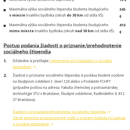
Maximálna výška sociálneho štipendia študenta študujúceho
345
v mieste
trvalého bydliska (okruh
do 30 km
od sídla VŠ)
€
Maximálna výška sociálneho štipendia študenta študujúceho
410
mimo miesta
trvalého bydliska (okruh
nad 30 km
od sídla VŠ)
€
Postup podania žiadosti o priznanie/prehodnotenie
sociálneho štipendia
Dôsledne si prečítajte
Usmernenie pre žiadateľov o sociálne
štipendium
.
Žiadosť o priznanie sociálneho štipendia si podáva študent osobne
na študijnom oddelení č. dverí 120 alebo v Podateľni FCHPT
(prípadne poštou na adresu: Fakulta chemickej a potravinárskej
technológie STU v Bratislave, Študijné oddelenie, Radlinského 9, 812
37 Bratislava).
Žiadosť o priznanie/prehodnotenie sociálneho štipendia
Okruh spoločne posudzovaných osôb a zoznam dokladov k žiadosti
o sociálne štipendium