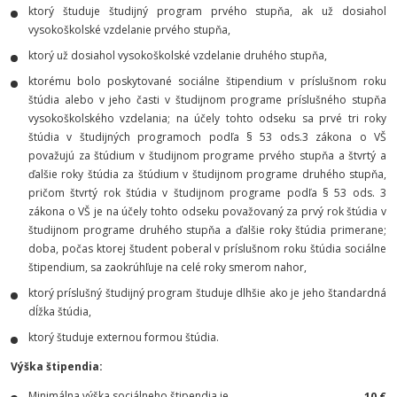
ktorý študuje študijný program prvého stupňa, ak už dosiahol
vysokoškolské vzdelanie prvého stupňa,
ktorý už dosiahol vysokoškolské vzdelanie druhého stupňa,
ktorému bolo poskytované sociálne štipendium v príslušnom roku
štúdia alebo v jeho časti v študijnom programe príslušného stupňa
vysokoškolského vzdelania; na účely tohto odseku sa prvé tri roky
štúdia v študijných programoch podľa § 53 ods.3 zákona o VŠ
považujú za štúdium v študijnom programe prvého stupňa a štvrtý a
ďalšie roky štúdia za štúdium v študijnom programe druhého stupňa,
pričom štvrtý rok štúdia v študijnom programe podľa § 53 ods. 3
zákona o VŠ je na účely tohto odseku považovaný za prvý rok štúdia v
študijnom programe druhého stupňa a ďalšie roky štúdia primerane;
doba, počas ktorej študent poberal v príslušnom roku štúdia sociálne
štipendium, sa zaokrúhľuje na celé roky smerom nahor,
ktorý príslušný študijný program študuje dlhšie ako je jeho štandardná
dĺžka štúdia,
ktorý študuje externou formou štúdia.
Výška štipendia:
Minimálna výška sociálneho štipendia je
10 €