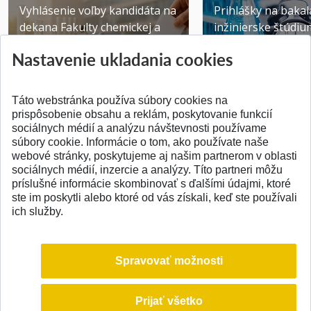
Vyhlásenie voľby kandidáta na
Prihlášky na bakal
dekana Fakulty chemickej a
inžinierske štúdiu
potravinárske...
10.08.2026
Nastavenie ukladania cookies
Publikované 31.07.2026
Publikované 17.07.20
Táto webstránka používa súbory cookies na
prispôsobenie obsahu a reklám, poskytovanie funkcií
sociálnych médií a analýzu návštevnosti používame
súbory cookie. Informácie o tom, ako používate naše
webové stránky, poskytujeme aj našim partnerom v oblasti
SPÄŤ NA VRCH
sociálnych médií, inzercie a analýzy. Títo partneri môžu
príslušné informácie skombinovať s ďalšími údajmi, ktoré
ste im poskytli alebo ktoré od vás získali, keď ste používali
ich služby.
Spravovať možnosti
Prijať všetko