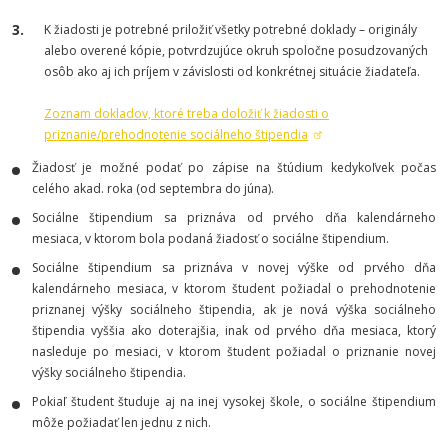
K žiadosti je potrebné priložiť všetky potrebné doklady – originály
alebo overené kópie, potvrdzujúce okruh spoločne posudzovaných
osôb ako aj ich príjem v závislosti od konkrétnej situácie žiadateľa.
Zoznam dokladov, ktoré treba doložiť k žiadosti o
priznanie/prehodnotenie sociálneho štipendia
Žiadosť je možné podať po zápise na štúdium kedykoľvek počas
celého akad. roka (od septembra do júna).
Sociálne štipendium sa priznáva od prvého dňa kalendárneho
mesiaca, v ktorom bola podaná žiadosť o sociálne štipendium.
Sociálne štipendium sa priznáva v novej výške od prvého dňa
kalendárneho mesiaca, v ktorom študent požiadal o prehodnotenie
priznanej výšky sociálneho štipendia, ak je nová výška sociálneho
štipendia vyššia ako doterajšia, inak od prvého dňa mesiaca, ktorý
nasleduje po mesiaci, v ktorom študent požiadal o priznanie novej
výšky sociálneho štipendia.
Pokiaľ študent študuje aj na inej vysokej škole, o sociálne štipendium
môže požiadať len jednu z nich.