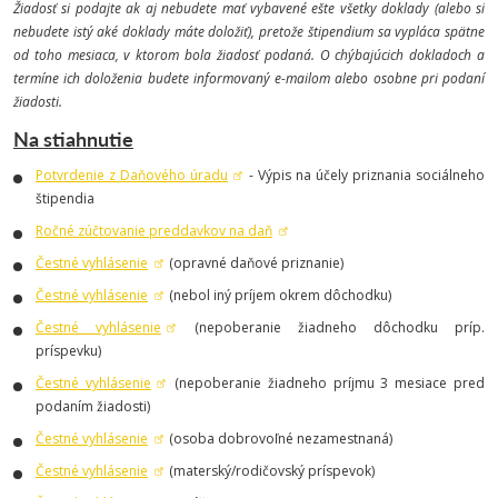
Žiadosť si podajte ak aj nebudete mať vybavené ešte všetky doklady (alebo si
nebudete istý aké doklady máte doložiť), pretože štipendium sa vypláca spätne
od toho mesiaca, v ktorom bola žiadosť podaná. O chýbajúcich dokladoch a
termíne ich doloženia budete informovaný e-mailom alebo osobne pri podaní
žiadosti.
Na stiahnutie
Potvrdenie z Daňového úradu
- Výpis na účely priznania sociálneho
štipendia
Ročné zúčtovanie preddavkov na daň
Čestné vyhlásenie
(opravné daňové priznanie)
Čestné vyhlásenie
(nebol iný príjem okrem dôchodku)
Čestné vyhlásenie
(nepoberanie žiadneho dôchodku príp.
príspevku)
Čestné vyhlásenie
(nepoberanie žiadneho príjmu 3 mesiace pred
podaním žiadosti)
Čestné vyhlásenie
(osoba dobrovoľné nezamestnaná)
Čestné vyhlásenie
(materský/rodičovský príspevok)