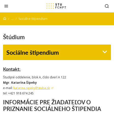
Prejsť na obsah
...
Sociálne štipendium
Štúdium
Sociálne štipendium
Kontakt:
Študijné oddelenie, blok A, číslo dverí A 122
Mgr. Katarína Šipeky
e-mail:
katarina.sipeky@stuba.sk
tel: +421 918 674 245
INFORMÁCIE PRE ŽIADATEĽOV O
PRIZNANIE SOCIÁLNEHO ŠTIPENDIA