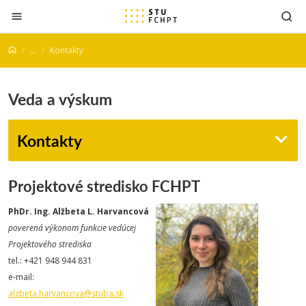
Prejsť na obsah
...
Kontakty
Veda a výskum
Kontakty
Projektové stredisko FCHPT
PhDr. Ing. Alžbeta L. Harvancová
poverená výkonom funkcie vedúcej
Projektového strediska
tel.: +421 948 944 831
e-mail:
alzbeta.harvancova@stuba.sk