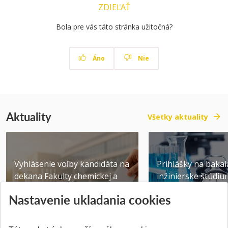
ZDIEĽAŤ
Bola pre vás táto stránka užitočná?
Áno
Nie
Aktuality
Všetky aktuality
Vyhlásenie voľby kandidáta na
Prihlášky na bakal
dekana Fakulty chemickej a
inžinierske štúdiu
potravinárske...
10.08.2026
Nastavenie ukladania cookies
Publikované 31.07.2026
Publikované 17.07.20