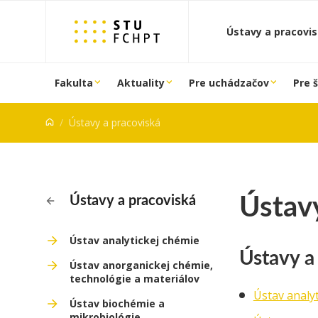
Prejsť na obsah
Ústavy a pracovi
Fakulta
Aktuality
Pre uchádzačov
Pre 
Ústavy a pracoviská
Ústavy
Ústavy a pracoviská
Ústav analytickej chémie
Ústavy a
Ústav anorganickej chémie,
technológie a materiálov
Ústav analy
Ústav biochémie a
mikrobiológie