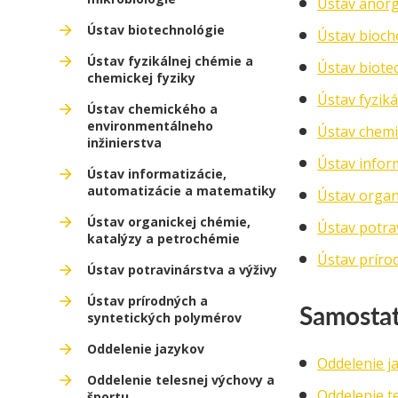
Ústav anorg
Ústav biotechnológie
Ústav bioch
Ústav fyzikálnej chémie a
Ústav biote
chemickej fyziky
Ústav fyziká
Ústav chemického a
environmentálneho
Ústav chemi
inžinierstva
Ústav infor
Ústav informatizácie,
automatizácie a matematiky
Ústav organ
Ústav organickej chémie,
Ústav potrav
katalýzy a petrochémie
Ústav príro
Ústav potravinárstva a výživy
Ústav prírodných a
Samostat
syntetických polymérov
Oddelenie jazykov
Oddelenie j
Oddelenie telesnej výchovy a
Oddelenie t
športu