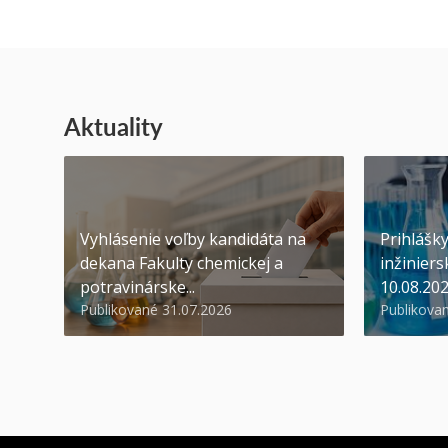
Aktuality
Vyhlásenie voľby kandidáta na
Prihlášk
dekana Fakulty chemickej a
inžiniers
potravinárske...
10.08.20
Publikované 31.07.2026
Publikova