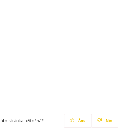
táto stránka užitočná?
Áno
Nie