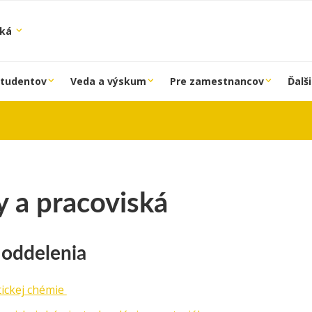
ská
študentov
Veda a výskum
Pre zamestnancov
Ďalši
 a pracoviská
 oddelenia
tickej chémie