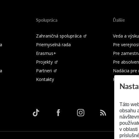
Spolupráca
Ďalšie
Zahraničná spolupráca
Veda a výsk
a
Priemyselná rada
Pre verejnos
Erasmus+
Pre zamestn
Projekty
Pre absolven
ka
Partneri
Nadácia pre
Kontakty
Kontakty
Nasta
Táto web
obsahu a
návštevn
používat
v oblasti
príslušn