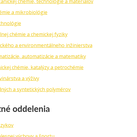
anickej chémie, technológie a materiálov
émie a mikrobiológie
chnológie
lnej chémie a chemickej fyziky
ckého a environmentálneho inžinierstva
matizácie, automatizácie a matematiky
ickej chémie, katalýzy a petrochémie
inárstva a výživy
dných a syntetických polymérov
né oddelenia
azykov
elesnej výchovy a športu