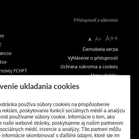
Prístupnosť a súkromie
um
A++
A+
A
ť
Čiernobiela verzia
ancov
Vyhlásenie o prístupnosti
tov
Ochrana súkromia a cookies
 rozvoj FCHPT
Mapa stránky
venie ukladania cookies
RSS
stránka používa súbory cookies na prispôsobenie
 reklám, poskytovanie funkcií sociálnych médií a analýzu
osti používame súbory cookie. Informácie o tom, ako
e naše webové stránky, poskytujeme aj našim partnerom
 sociálnych médií, inzercie a analýzy. Títo partneri môžu
é informácie skombinovať s ďalšími údajmi, ktoré ste im