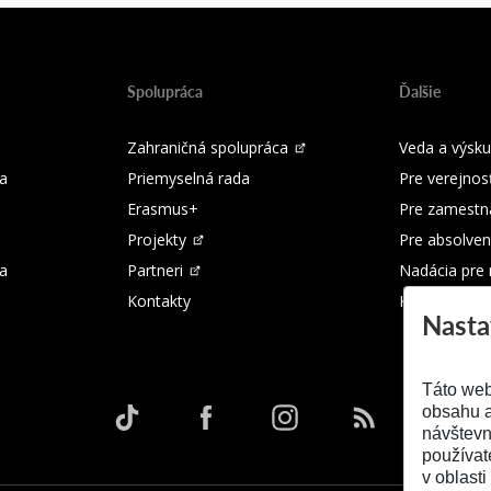
Spolupráca
Ďalšie
Zahraničná spolupráca
Veda a výsk
a
Priemyselná rada
Pre verejnos
Erasmus+
Pre zamestn
Projekty
Pre absolven
ka
Partneri
Nadácia pre
Kontakty
Kontakty
Nasta
Táto web
obsahu a
návštevn
používat
v oblasti