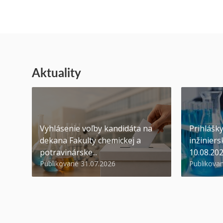
Aktuality
Vyhlásenie voľby kandidáta na
Prihlášk
dekana Fakulty chemickej a
inžiniers
potravinárske...
10.08.20
Publikované 31.07.2026
Publikova