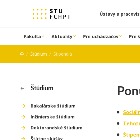
Prejsť na obsah
Ústavy a pracovi
Fakulta
Aktuality
Pre uchádzačov
Pre 
Štúdium
Štipendiá
Pon
Štúdium
Bakalárske štúdium
Sociál
Inžinierske štúdium
Tehot
Doktorandské štúdium
Štipen
Štátne skúšky