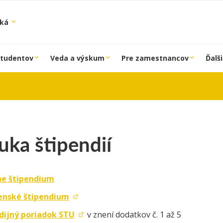
ská
študentov
Veda a výskum
Pre zamestnancov
Ďalši
uka štipendií
ne štipendium
enské štipendium
dijný poriadok STU
v znení dodatkov č. 1 až 5