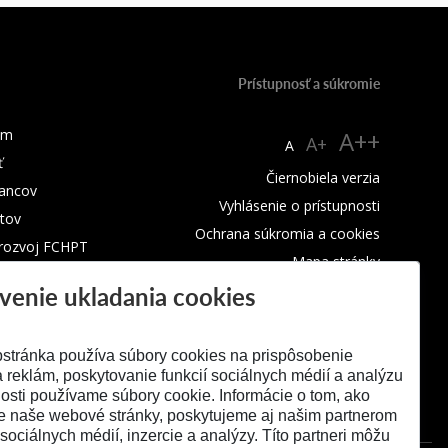
Prístupnosť a súkromie
um
A++
A+
A
ť
Čiernobiela verzia
ancov
Vyhlásenie o prístupnosti
tov
Ochrana súkromia a cookies
 rozvoj FCHPT
Mapa stránky
venie ukladania cookies
RSS
stránka používa súbory cookies na prispôsobenie
 reklám, poskytovanie funkcií sociálnych médií a analýzu
osti používame súbory cookie. Informácie o tom, ako
e naše webové stránky, poskytujeme aj našim partnerom
 sociálnych médií, inzercie a analýzy. Títo partneri môžu