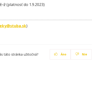
č. 2
(platnosť do 1.9.2023)
peky@stuba.sk
)
ás táto stránka užitočná?
Áno
Nie