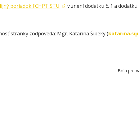
dijný poriadok FCHPT STU
v znení dodatku č. 1 a dodatku 
nosť stránky zodpovedá: Mgr. Katarína Šipeky (
katarina.si
Bola pre v