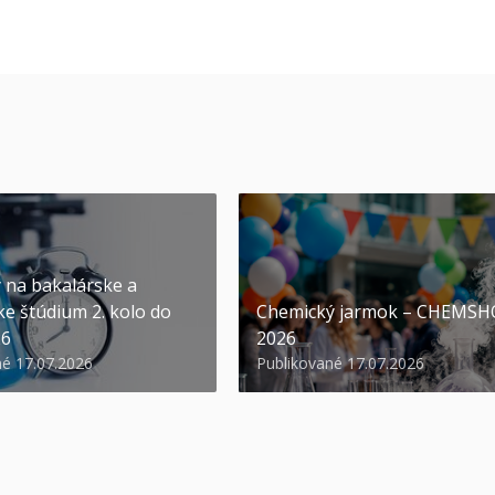
y na bakalárske a
ke štúdium 2. kolo do
Chemický jarmok – CHEMS
26
2026
né 17.07.2026
Publikované 17.07.2026