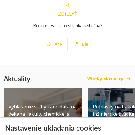
ZDIEĽAŤ
Bola pre vás táto stránka užitočná?
Áno
Nie
Aktuality
Všetky aktuality
Vyhlásenie voľby kandidáta na
Prihlášky na bakal
dekana Fakulty chemickej a
inžinierske štúdiu
potravinárske...
10.08.2026
Nastavenie ukladania cookies
Publikované 31.07.2026
Publikované 17.07.20