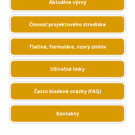
Aktuálne výzvy
Činnosť projektového strediska
Tlačivá, formuláre, vzory zmlúv
Užitočné linky
Často kladené otázky (FAQ)
Kontakty