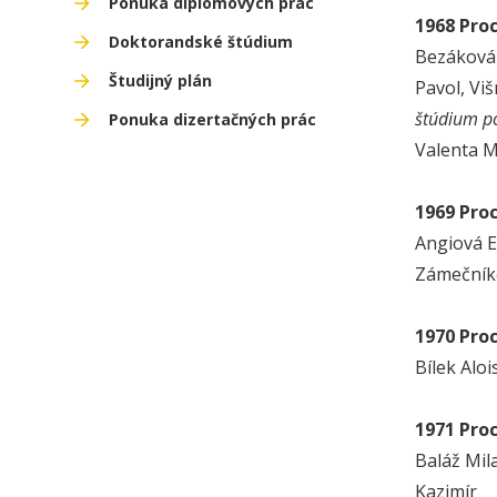
Ponuka diplomových prác
1968 Pro
Doktorandské štúdium
Bezáková 
Študijný plán
Pavol, Viš
štúdium p
Ponuka dizertačných prác
Valenta M
1969 Pro
Angiová E
Zámečník
1970 Pro
Bílek Aloi
1971 Pro
Baláž Mil
Kazimír