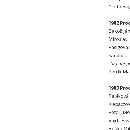
Csótóová,
1982 Pro
Bakoš Ján
Miroslav,
Pacigová 
Šandor Já
štúdium p
Petrík Ma
1983 Pro
Baláková 
Klepáczov
Peter, Mo
Vajda Pav
Boška Mil