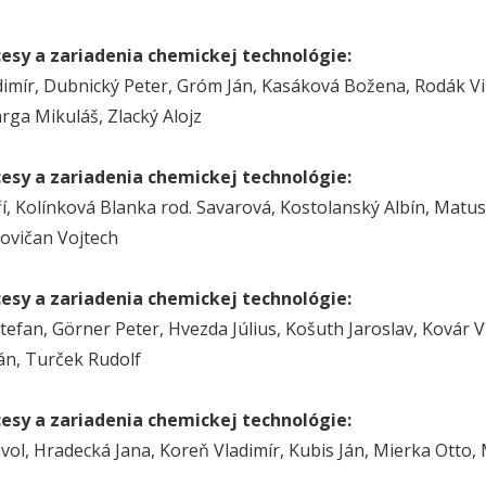
cesy a zariadenia chemickej technológie:
dimír, Dubnický Peter, Gróm Ján, Kasáková Božena, Rodák Vil
arga Mikuláš, Zlacký Alojz
cesy a zariadenia chemickej technológie:
iří, Kolínková Blanka rod. Savarová, Kostolanský Albín, Mat
novičan Vojtech
cesy a zariadenia chemickej technológie:
tefan, Görner Peter, Hvezda Július, Košuth Jaroslav, Kovár Vl
án, Turček Rudolf
cesy a zariadenia chemickej technológie:
vol, Hradecká Jana, Koreň Vladimír, Kubis Ján, Mierka Otto