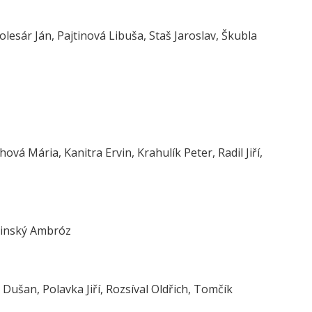
esár Ján, Pajtinová Libuša, Staš Jaroslav, Škubla
á Mária, Kanitra Ervin, Krahulík Peter, Radil Jiří,
ilinský Ambróz
Dušan, Polavka Jiří, Rozsíval Oldřich, Tomčík