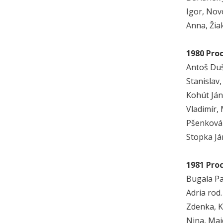
Igor, Nov
Anna, Žia
1980 Pro
Antoš Duš
Stanislav,
Kohút Ján
Vladimír,
Pšenková 
Stopka Já
1981 Pro
Bugala Pa
Adria rod
Zdenka, K
Nina, Maj