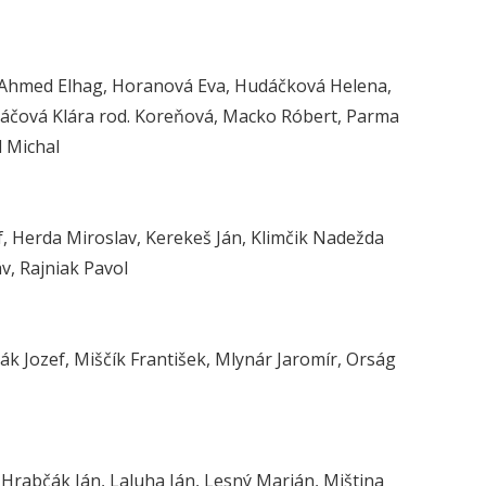
g Ahmed Elhag, Horanová Eva, Hudáčková Helena,
Kováčová Klára rod. Koreňová, Macko Róbert, Parma
l Michal
f, Herda Miroslav, Kerekeš Ján, Klimčik Nadežda
v, Rajniak Pavol
k Jozef, Miščík František, Mlynár Jaromír, Orság
 Hrabčák Ján, Laluha Ján, Lesný Marián, Miština