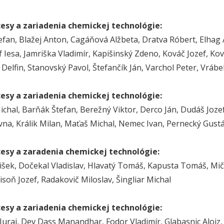
cesy a zariadenia chemickej technológie:
efan, Blažej Anton, Cagáňová Alžbeta, Dratva Róbert, Elha
if Iesa, Jamriška Vladimír, Kapišinský Zdeno, Kováč Jozef, 
Delfin, Stanovský Pavol, Štefančík Ján, Varchol Peter, Vrábe
cesy a zariadenia chemickej technológie:
ichal, Barňák Štefan, Berežný Viktor, Derco Ján, Dudáš Joze
vna, Králik Milan, Maťaš Michal, Nemec Ivan, Pernecký Gustá
cesy a zaradenia chemickej technológie:
išek, Dočekal Vladislav, Hlavatý Tomáš, Kapusta Tomáš, Mičá
isoň Jozef, Radakovič Miloslav, Šingliar Michal
cesy a zariadenia chemickej technológie:
Juraj, Dev Dass Manandhar, Fodor Vladimír, Glabasnic Alojz,