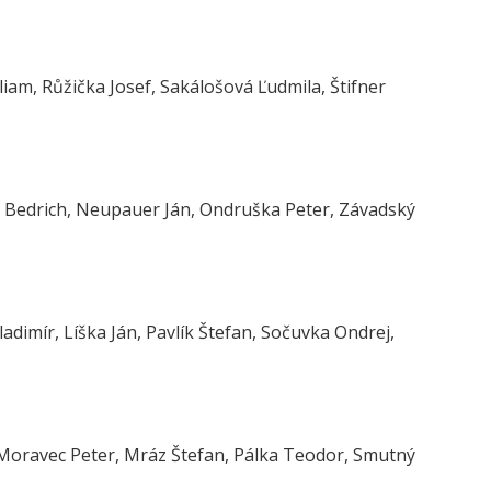
iam, Růžička Josef, Sakálošová Ľudmila, Štifner
us Bedrich, Neupauer Ján, Ondruška Peter, Závadský
adimír, Líška Ján, Pavlík Štefan, Sočuvka Ondrej,
, Moravec Peter, Mráz Štefan, Pálka Teodor, Smutný