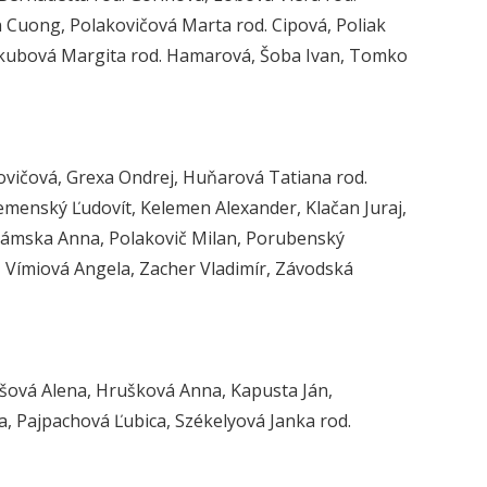
Cuong, Polakovičová Marta rod. Cipová, Poliak
, Škubová Margita rod. Hamarová, Šoba Ivan, Tomko
novičová, Grexa Ondrej, Huňarová Tatiana rod.
emenský Ľudovít, Kelemen Alexander, Klačan Juraj,
dzámska Anna, Polakovič Milan, Porubenský
, Vímiová Angela, Zacher Vladimír, Závodská
ašová Alena, Hrušková Anna, Kapusta Ján,
, Pajpachová Ľubica, Székelyová Janka rod.