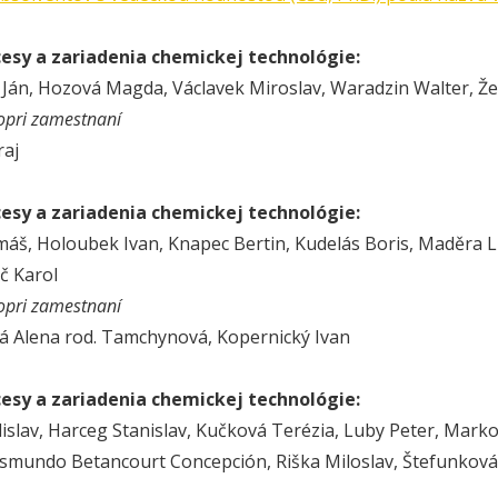
cesy a zariadenia chemickej technológie:
Ján, Hozová Magda, Václavek Miroslav, Waradzin Walter, Ž
opri zamestnaní
raj
cesy a zariadenia chemickej technológie:
áš, Holoubek Ivan, Knapec Bertin, Kudelás Boris, Maděra L
č Karol
opri zamestnaní
 Alena rod. Tamchynová, Kopernický Ivan
cesy a zariadenia chemickej technológie:
dislav, Harceg Stanislav, Kučková Terézia, Luby Peter, Mark
smundo Betancourt Concepción, Riška Miloslav, Štefunková