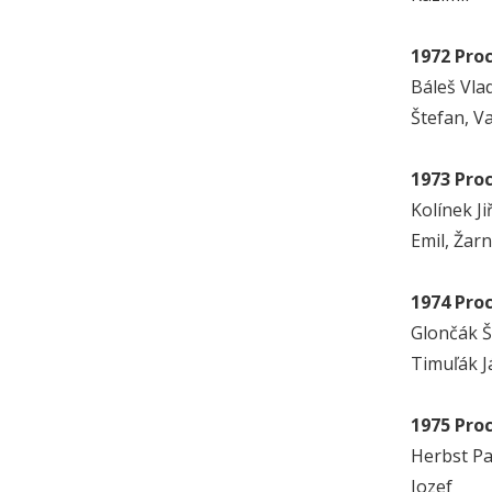
1972 Pro
Báleš Vla
Štefan, V
1973 Pro
Kolínek J
Emil, Žar
1974 Pro
Glončák Š
Timuľák J
1975 Pro
Herbst Pa
Jozef