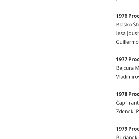
1976 Pro
Blaško Št
Iesa Jous
Guillermo 
1977 Pro
Bajcura M
Vladimiro
1978 Pro
Čap Frant
Zdenek, P
1979 Pro
Buriánek 