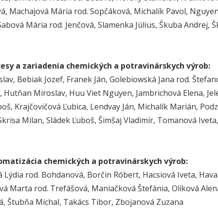
, Machajová Mária rod. Sopčáková, Michalík Pavol, Nguyen 
 Sabová Mária rod. Jenčová, Slamenka Július, Škuba Andrej
cesy a zariadenia chemických a potravinárskych výrob:
oslav, Bebiak Jozef, Franek Ján, Golebiowská Jana rod. Štefa
 Hutňan Miroslav, Huu Viet Nguyen, Jambrichová Elena, Jel
oš, Krajčovičová Ľubica, Lendvay Ján, Michalík Marián, Po
 Skrisa Milan, Sládek Ľuboš, Šimšaj Vladimír, Tomanová Iveta
omatizácia chemických a potravinárskych výrob:
 Lýdia rod. Bohdanová, Borčin Róbert, Hacsiová Iveta, Hav
á Marta rod. Trefášová, Maniačková Štefánia, Olíková Alena
á, Štubňa Michal, Takács Tibor, Zbojanová Zuzana