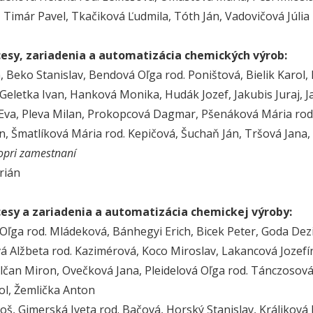
 Timár Pavel, Tkačiková Ľudmila, Tóth Ján, Vadovičová Júlia
cesy, zariadenia a automatizácia chemických výrob:
, Beko Stanislav, Bendová Oľga rod. Poništová, Bielik Karol,
 Geletka Ivan, Hanková Monika, Hudák Jozef, Jakubis Juraj,
Eva, Pleva Milan, Prokopcová Dagmar, Pšenáková Mária rod
n, Šmatlíková Mária rod. Kepičová, Šuchaň Ján, Tršová Jana
opri zamestnaní
rián
cesy a zariadenia a automatizácia chemickej výroby:
Oľga rod. Mládeková, Bánhegyi Erich, Bicek Peter, Goda Dezid
á Alžbeta rod. Kazimérová, Koco Miroslav, Lakancová Jozef
lčan Miron, Ovečková Jana, Pleidelová Oľga rod. Tánczosová
ol, Žemlička Anton
oš, Gimerská Iveta rod. Bačová, Horský Stanislav, Králiková