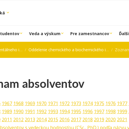
ská
študentov
Veda a výskum
Pre zamestnancov
Ďalši
 inžinierstva
Oddelenie chemického a biochemického inžinierstva
Zoznam
nam absolventov
6
1967
1968
1969
1970
1971
1972
1973
1974
1975
1976
1977
8
1989
1990
1991
1992
1993
1994
1995
1996
1997
1998
1999
0
2011
2012
2013
2014
2015
2016
2017
2018
2019
2020
2021
solventov s vedeckou hodnosťou (CSc., PhD.) podľa názvu v