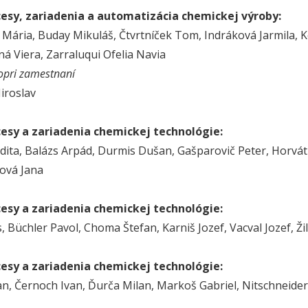
cesy, zariadenia a automatizácia chemickej výroby:
Mária, Buday Mikuláš, Čtvrtníček Tom, Indráková Jarmila, Kol
ná Viera, Zarraluqui Ofelia Navia
opri zamestnaní
iroslav
cesy a zariadenia chemickej technológie:
dita, Balázs Arpád, Durmis Dušan, Gašparovič Peter, Horváthov
ová Jana
cesy a zariadenia chemickej technológie:
s, Büchler Pavol, Choma Štefan, Karniš Jozef, Vacval Jozef, Ž
cesy a zariadenia chemickej technológie:
an, Černoch Ivan, Ďurča Milan, Markoš Gabriel, Nitschneider 