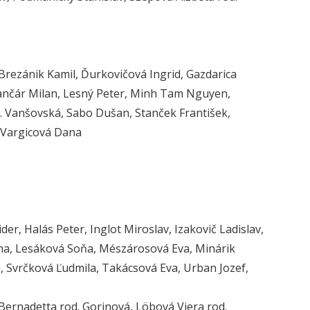
 Brezánik Kamil, Ďurkovičová Ingrid, Gazdarica
 Jančár Milan, Lesný Peter, Minh Tam Nguyen,
. Vanšovská, Sabo Dušan, Stanček František,
, Vargicová Dana
er, Halás Peter, Inglot Miroslav, Izakovič Ladislav,
ína, Lesáková Soňa, Mészárosová Eva, Minárik
, Svrčková Ľudmila, Takácsová Eva, Urban Jozef,
 Bernadetta rod. Gorinová, Löbová Viera rod.