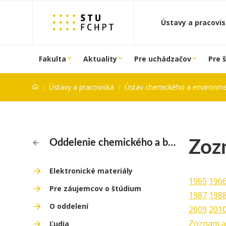
Prejsť na obsah
Ústavy a pracovi
Fakulta
Aktuality
Pre uchádzačov
Pre 
Ústavy a pracoviská
Ústav chemického a environmentálneho
Zoz
Oddelenie chemického a biochemického inžinierstva
Elektronické materiály
1965
196
Pre záujemcov o štúdium
1987
198
O oddelení
2009
201
Zoznam ab
Ľudia