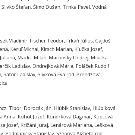
, Slivko Štefan, Šimo Dušan, Trnka Pavel, Vodná
k Vladimír, Fischer Teodor, Frkáň Július, Gajdoš
ena, Keruľ Michal, Kirsch Marian, Kľučka Jozef,
uliana, Macko Milan, Martinský Ondrej, Mikitka
rčík Ladislav, Ondrejková Mária, Poláček Rudolf,
, Sátor Ladislav, Slivková Eva rod. Brendzová,
bica
czi Tibor, Dorocák Ján, Hlúbik Stanislav, Hlúbiková
nová Anna, Kohút Jozef, Kondrková Dagmar, Kopcová
za Jozef, Križáni Juraj, Lenárová Mariana, Lešková
v, Podmanický Stanislav, Szépová Alžbeta rod.