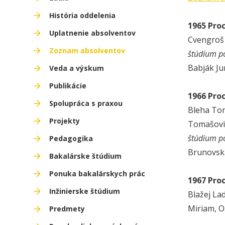
História oddelenia
1965 Pro
Uplatnenie absolventov
Cvengroš 
Zoznam absolventov
štúdium p
Babják Ju
Veda a výskum
Publikácie
1966 Pro
Spolupráca s praxou
Bleha Tom
Projekty
Tomašovi
štúdium p
Pedagogika
Brunovská
Bakalárske štúdium
Ponuka bakalárskych prác
1967 Pro
Inžinierske štúdium
Blažej La
Miriam, O
Predmety