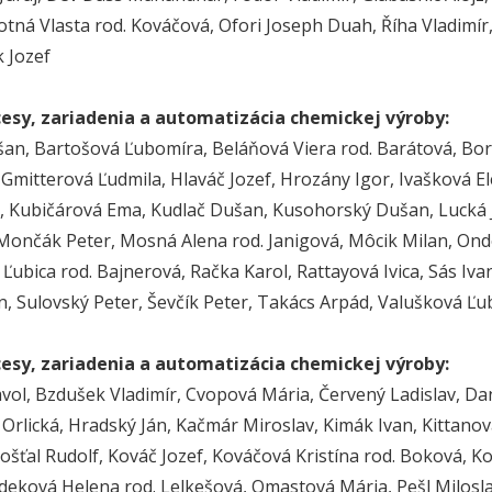
otná Vlasta rod. Kováčová, Ofori Joseph Duah, Říha Vladimír
k Jozef
cesy, zariadenia a automatizácia chemickej výroby:
an, Bartošová Ľubomíra, Beláňová Viera rod. Barátová, Borse
 Gmitterová Ľudmila, Hlaváč Jozef, Hrozány Igor, Ivašková El
, Kubičárová Ema, Kudlač Dušan, Kusohorský Dušan, Lucká J
 Mončák Peter, Mosná Alena rod. Janigová, Môcik Milan, Onde
Ľubica rod. Bajnerová, Račka Karol, Rattayová Ivica, Sás Ivan
n, Sulovský Peter, Ševčík Peter, Takács Arpád, Valušková Ľu
cesy, zariadenia a automatizácia chemickej výroby:
vol, Bzdušek Vladimír, Cvopová Mária, Červený Ladislav, Dan
. Orlická, Hradský Ján, Kačmár Miroslav, Kimák Ivan, Kitta
ošťal Rudolf, Kováč Jozef, Kováčová Kristína rod. Boková, Ko
deková Helena rod. Lelkešová, Omastová Mária, Pešl Milosla