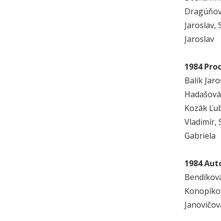
Dragúňová
Jaroslav,
Jaroslav
1984 Pro
Balík Jar
Hadašová,
Kozák Ľub
Vladimír,
Gabriela
1984 Aut
Bendíková
Konopíkov
Janovičov