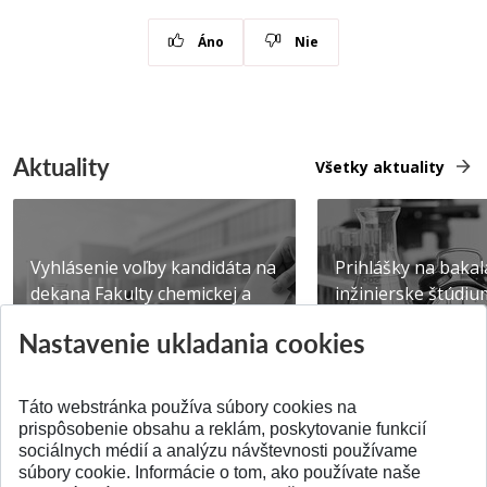
Áno
Nie
Aktuality
Všetky aktuality
Vyhlásenie voľby kandidáta na
Prihlášky na bakal
dekana Fakulty chemickej a
inžinierske štúdiu
potravinárske...
10.08.2026
Nastavenie ukladania cookies
Publikované 31.07.2026
Publikované 17.07.20
Táto webstránka používa súbory cookies na
prispôsobenie obsahu a reklám, poskytovanie funkcií
sociálnych médií a analýzu návštevnosti používame
súbory cookie. Informácie o tom, ako používate naše