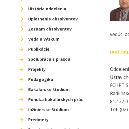
História oddelenia
Uplatnenie absolventov
Zoznam absolventov
vedúci o
Veda a výskum
Publikácie
prof. In
Spolupráca s praxou
Oddeleni
Projekty
Ústav ch
Pedagogika
FCHPT ST
Bakalárske štúdium
Radlinsk
Ponuka bakalárskych prác
812 37 B
Tel.:
(02)
Inžinierske štúdium
Predmety