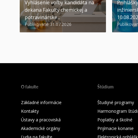
Vyhlásenie voľby kandidáta na
Prihlášk
dekana Fakulty chemickej a
inžiniers
potravinárske...
10.08.20
Publikované 31.07.2026
Publikova
O fakulte
Štúdium
Základné informácie
Študijné programy
Kontakty
Harmonogram štúdi
Ústavy a pracoviská
Poplatky a školné
Akademické orgány
Prijímacie konanie
Ľudia na fakulte
Elektronická prihláš