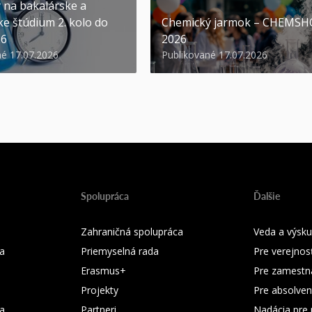
y na bakalárske a
ke štúdium 2. kolo do
Chemický jarmok – CHEMS
26
2026
né 17.07.2026
Publikované 17.07.2026
Spolupráca
Ďalšie
Zahraničná spolupráca
Veda a výsk
a
Priemyselná rada
Pre verejnos
Erasmus+
Pre zamestn
Projekty
Pre absolven
ka
Partneri
Nadácia pre