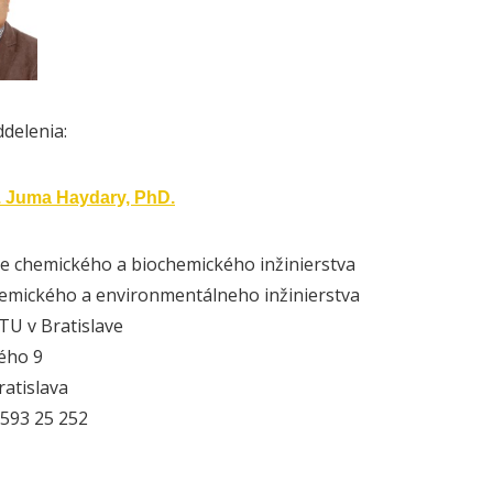
ddelenia:
g. Juma Haydary, PhD.
e chemického a biochemického inžinierstva
emického a environmentálneho inžinierstva
U v Bratislave
ého 9
ratislava
593 25 252