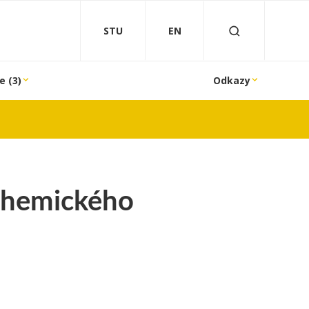
STU
EN
e (3)
Odkazy
chemického