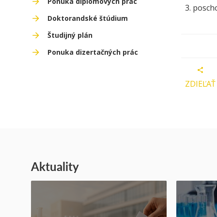
Ponuka diplomových prác
3. posch
Doktorandské štúdium
Študijný plán
Ponuka dizertačných prác
ZDIEĽAŤ
Aktuality