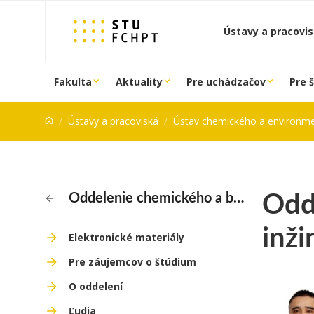
Prejsť na obsah
Ústavy a pracovi
Fakulta
Aktuality
Pre uchádzačov
Pre 
Ústavy a pracoviská
Ústav chemického a environmentálneho
Odd
Oddelenie chemického a biochemického inžinierstva
inži
Elektronické materiály
Pre záujemcov o štúdium
O oddelení
Ľudia