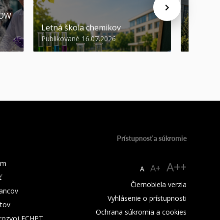
HOW
Promóci
Letná škola chemikov
STU
Publikované 16.07.2026
Publikova
Prístupnosť a súkromie
um
A++
A+
A
ť
Čiernobiela verzia
ancov
Vyhlásenie o prístupnosti
tov
Ochrana súkromia a cookies
 rozvoj FCHPT