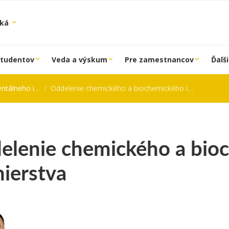
ská
študentov
Veda a výskum
Pre zamestnancov
Ďalši
 inžinierstva
Oddelenie chemického a biochemického inžinierstva
elenie chemického a bio
nierstva