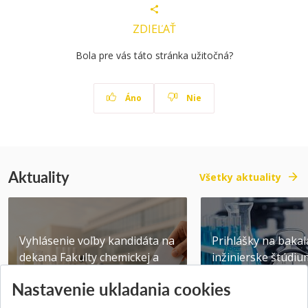
ZDIEĽAŤ
Bola pre vás táto stránka užitočná?
Áno
Nie
Aktuality
Všetky aktuality
Vyhlásenie voľby kandidáta na
Prihlášky na bakal
dekana Fakulty chemickej a
inžinierske štúdiu
potravinárske...
10.08.2026
Nastavenie ukladania cookies
Publikované 31.07.2026
Publikované 17.07.20