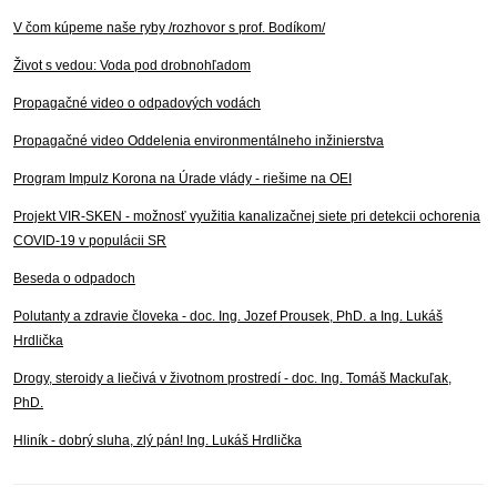
V čom kúpeme naše ryby /rozhovor s prof. Bodíkom/
Život s vedou: Voda pod drobnohľadom
Propagačné video o odpadových vodách
Propagačné video Oddelenia environmentálneho inžinierstva
Program Impulz Korona na Úrade vlády - riešime na OEI
Projekt VIR-SKEN - možnosť využitia kanalizačnej siete pri detekcii ochorenia
COVID-19 v populácii SR
Beseda o odpadoch
Polutanty a zdravie človeka - doc. Ing. Jozef Prousek, PhD. a Ing. Lukáš
Hrdlička
Drogy, steroidy a liečivá v životnom prostredí - doc. Ing. Tomáš Mackuľak,
PhD.
Hliník - dobrý sluha, zlý pán! Ing. Lukáš Hrdlička