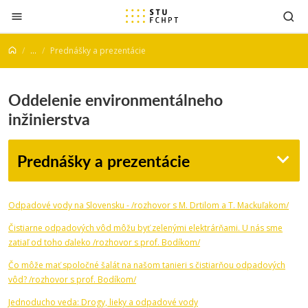
Prejsť na obsah
...
Prednášky a prezentácie
Oddelenie environmentálneho
inžinierstva
Prednášky a prezentácie
Odpadové vody na Slovensku - /rozhovor s M. Drtilom a T. Mackuľakom/
Čistiarne odpadových vôd môžu byť zelenými elektrárňami. U nás sme
zatiaľ od toho ďaleko /rozhovor s prof. Bodíkom/
Čo môže mať spoločné šalát na našom tanieri s čistiarňou odpadových
vôd? /rozhovor s prof. Bodíkom/
Jednoducho veda: Drogy, lieky a odpadové vody