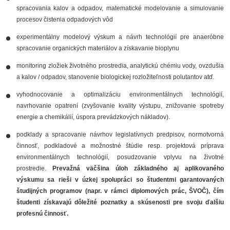
spracovania kalov a odpadov, matematické modelovanie a simulovanie
procesov čistenia odpadových vôd
experimentálny modelový výskum a návrh technológií pre anaeróbne
spracovanie organických materiálov a získavanie bioplynu
monitoring zložiek životného prostredia, analytickú chémiu vody, ovzdušia
a kalov / odpadov, stanovenie biologickej rozložiteľnosti polutantov atď.
vyhodnocovanie a optimalizáciu environmentálnych technológií,
navrhovanie opatrení (zvyšovanie kvality výstupu, znižovanie spotreby
energie a chemikálií, úspora prevádzkových nákladov).
podklady a spracovanie návrhov legislatívnych predpisov, normotvorná
činnosť, podkladové a možnostné štúdie resp. projektová príprava
environmentálnych technológií, posudzovanie vplyvu na životné
prostredie.
Prevažná väčšina úloh základného aj aplikovaného
výskumu sa rieši v úzkej spolupráci so študentmi garantovaných
študijných programov (napr. v rámci diplomových prác, ŠVOČ), čím
študenti získavajú dôležité poznatky a skúsenosti pre svoju ďalšiu
profesnú činnosť.