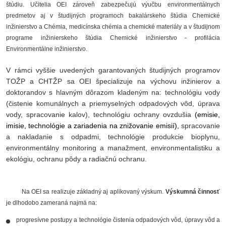
štúdiu. Učitelia OEI zároveň zabezpečujú výučbu environmentálnych
predmetov aj v študijných programoch bakalárskeho štúdia Chemické
inžinierstvo a Chémia, medicínska chémia a chemické materiály a v študijnom
programe inžinierskeho štúdia Chemické inžinierstvo - profilácia
Environmentálne inžinierstvo.
V rámci vyššie uvedených garantovaných študijných programov
TOŽP a CHTŽP sa OEI špecializuje na výchovu inžinierov a
doktorandov s hlavným dôrazom kladeným na: technológiu vody
(čistenie komunálnych a priemyselných odpadových vôd, úprava
vody, spracovanie kalov), technológiu ochrany ovzdušia
(emisie,
imisie, technológie a zariadenia na znižovanie emisií)
,
spracovanie
a nakladanie s odpadmi, technológie produkcie bioplynu,
environmentálny monitoring a manažment, environmentalistiku a
ekológiu, ochranu pôdy a radiačnú ochranu.
Na OEI sa realizuje základný aj aplikovaný výskum.
Výskumná činnosť
je dlhodobo zameraná najmä na:
progresívne postupy a technológie čistenia odpadových vôd, úpravy vôd a