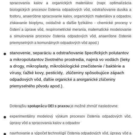
spracovania kalov a organických materiálov (napr. optimalizácia
biologických procesov čistenia odpadových vôd, odstraňovanie dusíka a
fosforu, anaeróbne spracovanie kalov, organických materiálov a odpadov,
získavanie bioplynu, oxidačné a ďalšie fyzikálno - chemické procesy v
čistení a úprave vôd, respirometrické merania, matematické modelovanie
a simulovanie procesov čistenia odpadových vôd, anaeróbne čistenie
priemyselných a komunálnych odpadových vôd apod.)
stanovenie, separáciu a odstraňovanie špecifických polutantov
a mikropolutantov
životného prostredia,
najmä vo vodách
(lieky
a drogy, mikroplasty, mikrobiologické znečistenie / baktérie a
vírusy, ťažké kovy, pesticídy, zlúčeniny spôsobujúce zápach
odpadových vôd,
ďalšie organické a anorganické zlúčeniny
apod.).
priemyselného pôvodu
Doterajšiu
spoluprácu OEI s praxou
je možné zhrnúť nasledovne:
experimentálny modelový výskum procesov čistenia odpadových vôd,
úpravy vôd a spracovania kalov a odpadov
navrhovanie a výpočet technológií čistenia odpadových vôd, úpravy vôd a