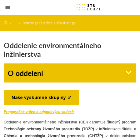
Prejsť na obsah
...
<strong>O oddelení</strong>
Oddelenie environmentálneho
inžinierstva
O oddelení
Naše výskumné skupiny
Propagačné video o odpadových vodách
Oddelenie environmentálneho inžinierstva (OEI) garantuje študijný program
Technológie
ochrany životného prostredia (TOŽP)
v inžinierskom štúdiu a
Chémia a technológia životného prostredia (CHTŽP)
v doktorandskom