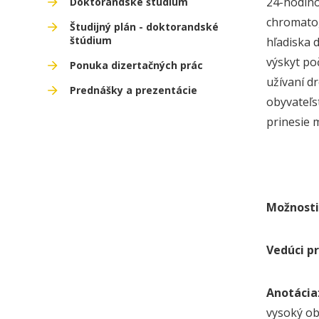
24-hodino
Doktorandské štúdium
chromato
Študijný plán - doktorandské
štúdium
hľadiska
výskyt po
Ponuka dizertačných prác
užívaní d
Prednášky a prezentácie
obyvateľs
prinesie m
Možnosti
Vedúci pr
Anotácia
vysoký ob