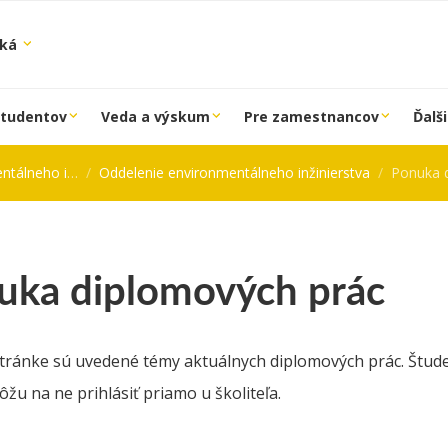
ská
študentov
Veda a výskum
Pre zamestnancov
Ďalši
 inžinierstva
Oddelenie environmentálneho inžinierstva
Ponuka 
uka diplomových prác
stránke sú uvedené témy aktuálnych diplomových prác. Študen
žu na ne prihlásiť priamo u školiteľa.