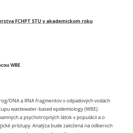
ierstva FCHPT STU
v akademickom roku
mocou WBE
drog/DNA a RNA fragmentov v odpadových vodách
stupu wastewater-based epidemiology (WBE).
mných a psychotropných látok v populácii a o
ické prístupy. Analýza bude založená na odberoch