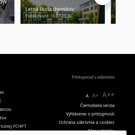
HOW
Promóci
Letná škola chemikov
STU
Publikované 16.07.2026
Publikova
Prístupnosť a súkromie
um
A++
A+
A
ť
Čiernobiela verzia
ancov
Vyhlásenie o prístupnosti
tov
Ochrana súkromia a cookies
 rozvoj FCHPT
Mapa stránky