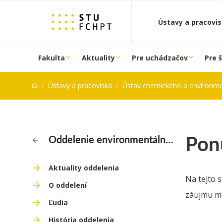
Prejsť na obsah
Ústavy a pracovi
Fakulta
Aktuality
Pre uchádzačov
Pre 
Ústavy a pracoviská
Ústav chemického a environmentálneho
Pon
Oddelenie environmentálneho inžinierstva
Aktuality oddelenia
Na tejto 
O oddelení
záujmu mô
Ľudia
História oddelenia