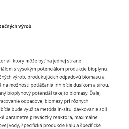
tačných výrob
riál, ktorý môže byť na jednej strane
iálom s vysokým potenciálom produkcie bioplynu.
tačných výrob, produkujúcich odpadovú biomasu a
na možnosti potláčania inhibície dusíkom a sírou,
ný bioplynový potenciál takejto biomasy. Ďalej
acovanie odpadovej biomasy pri rôznych
bície bude využitá metóda in-situ, dávkovanie solí
cké parametre prevádzky reaktora, maximálne
ej vody, špecifická produkcie kalu a špecifické