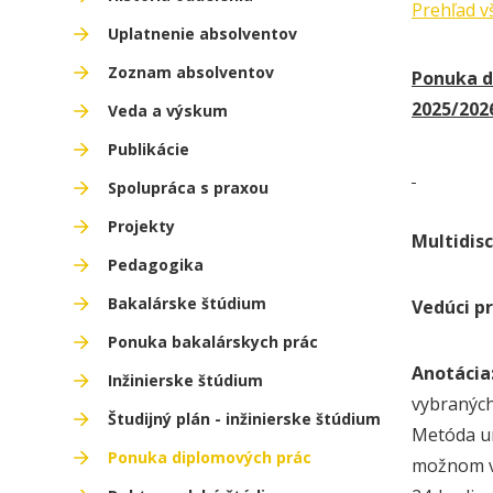
Prehľad v
Uplatnenie absolventov
Zoznam absolventov
Ponuka d
2025/202
Veda a výskum
Publikácie
Spolupráca s praxou
Projekty
Multidis
Pedagogika
Bakalárske štúdium
Vedúci pr
Ponuka bakalárskych prác
Anotácia
Inžinierske štúdium
vybraných
Študijný plán - inžinierske štúdium
Metóda um
Ponuka diplomových prác
možnom vý