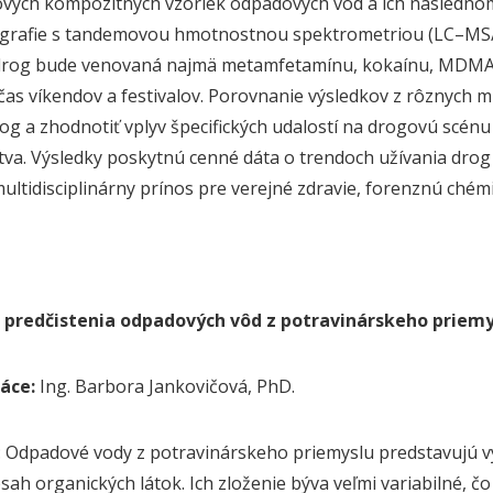
vých kompozitných vzoriek odpadových vôd a ich následno
grafie s tandemovou hmotnostnou spektrometriou (LC–MS/M
 drog bude venovaná najmä metamfetamínu, kokaínu, MDMA 
čas víkendov a festivalov. Porovnanie výsledkov z rôznych mi
rog a zhodnotiť vplyv špecifických udalostí na drogovú scén
tva. Výsledky poskytnú cenné dáta o trendoch užívania dro
ultidisciplinárny prínos pre verejné zdravie, forenznú chémiu
 predčistenia odpadových vôd z potravinárskeho priemy
áce:
Ing. Barbora Jankovičová, PhD.
: Odpadové vody z potravinárskeho priemyslu predstavujú 
sah organických látok. Ich zloženie býva veľmi variabilné, čo