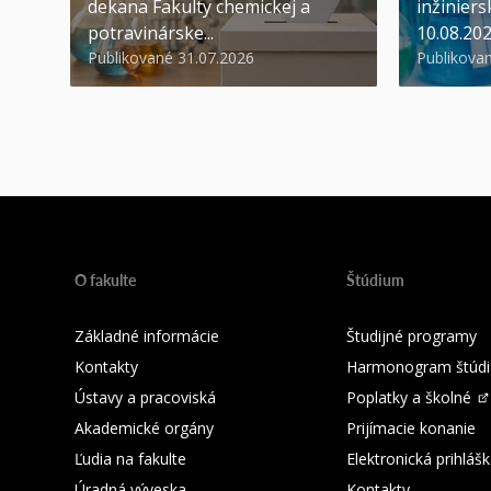
dekana Fakulty chemickej a
inžiniers
potravinárske...
10.08.20
Publikované 31.07.2026
Publikova
O fakulte
Štúdium
Základné informácie
Študijné programy
Kontakty
Harmonogram štúdi
Ústavy a pracoviská
Poplatky a školné
Akademické orgány
Prijímacie konanie
Ľudia na fakulte
Elektronická prihláš
Úradná výveska
Kontakty