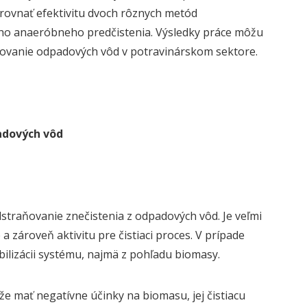
porovnať efektivitu dvoch rôznych metód
kého anaeróbneho predčistenia. Výsledky práce môžu
covanie odpadových vôd v potravinárskom sektore.
adových vôd
straňovanie znečistenia z odpadových vôd. Je veľmi
 zároveň aktivitu pre čistiaci proces. V prípade
bilizácii systému, najmä z pohľadu biomasy.
ôže mať negatívne účinky na biomasu, jej čistiacu