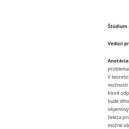
Štúdium 
Vedúci pr
Anotácia
problemat
V teoreti
možnosti 
ktoré odp
bude dlho
objemovýc
železa pr
možné obj