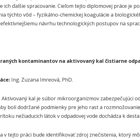
e ich ďalšie spracovanie. Cieľom tejto diplomovej práce je 
nia týchto vôd – fyzikálno-chemickej koagulácie a biologic
k efektívnejšiemu návrhu technologických postupov na spra
braných kontaminantov na aktivovaný kal čistiarne odp
áce:
Ing. Zuzana Imreová, PhD.
: Aktivovaný kal je súbor mikroorganizmov zabezpečujúci od
 aby boli dodržané podmienky pre jeho rast a rozmnožovanie a
prítoku nežiaducich látok v odpadovej vode dochádza k desta
 v tejto práci bude identifikovať zdroj znečistenia, ktorý m