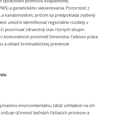
m spracovaní pomocou kvapalinovej
S) a genetického sekvenovania. Pozornosť z
a kanabinoidom, pričom sa predpokladá zvýšený
est umožní identifikovať regionálne rozdiely v
u či pozorovať zdravotný stav rôznych skupín
g v komunálnom prostredí Slovenska. Celkovo práca
 a oblasť kriminalistickej prevencie.
slu
významnú environmentálnu záťaž vzhľadom na ich
 znižuje účinnosť bežných čistiacich procesov a