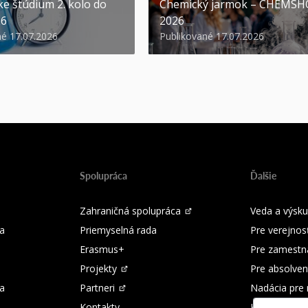
ke štúdium 2. kolo do
Chemický jarmok – CHEMS
26
2026
né 17.07.2026
Publikované 17.07.2026
Spolupráca
Ďalšie
Zahraničná spolupráca
Veda a výsk
a
Priemyselná rada
Pre verejnos
Erasmus+
Pre zamestn
Projekty
Pre absolven
ka
Partneri
Nadácia pre
Kontakty
Kontakty