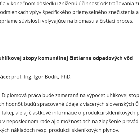
 a v konečnom dôsledku zníženú účinnosť odstraňovania zn
odmienkach vplyv špecifického priemyselného znečistenia 
priame súvislosti vplývajúce na biomasu a čistiaci proces.
uhlíkovej stopy komunálnej čistiarne odpadových vôd
áce:
prof. Ing. Igor Bodík, PhD.
: Diplomová práca bude zameraná na výpočet uhlíkovej stop
h hodnôt budú spracované údaje z viacerých slovenských Č
 takej, ale aj čiastkové informácie o produkcii skleníkovýc
 a v neposlednom rade aj o možnostiach na zlepšenie prevádz
kých nákladoch resp. produkcii skleníkových plynov.