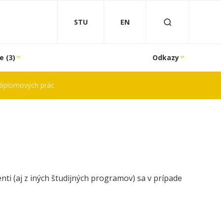
STU
EN
e (3)
Odkazy
diplomových prác
ti (aj z iných študijných programov) sa v prípade