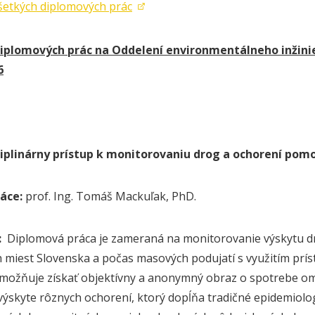
šetkých diplomových prác
iplomových prác na Oddelení environmentálneho inžin
6
ciplinárny prístup k monitorovaniu drog a ochorení po
áce:
prof. Ing. Tomáš Mackuľak, PhD.
:
Diplomová práca je zameraná na monitorovanie výskytu 
 miest Slovenska a počas masových podujatí s využitím prí
ožňuje získať objektívny a anonymný obraz o spotrebe oma
skyte rôznych ochorení, ktorý dopĺňa tradičné epidemiolog