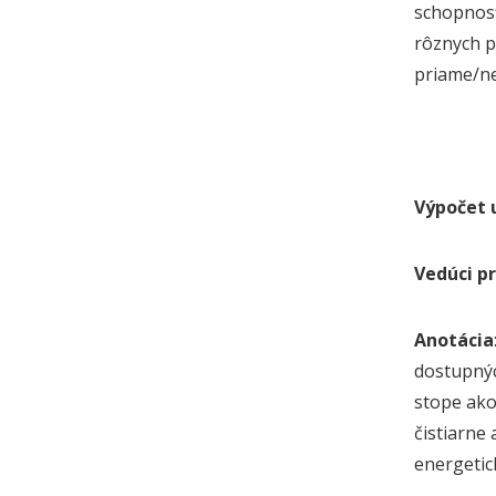
schopnosť
rôznych p
priame/ne
Výpočet 
Vedúci pr
Anotácia
dostupnýc
stope ako
čistiarne
energetic