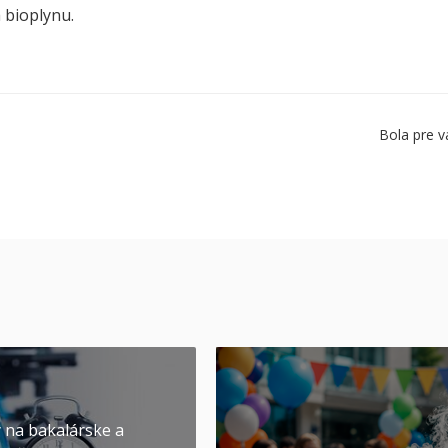
 bioplynu.
Bola pre v
y na bakalárske a