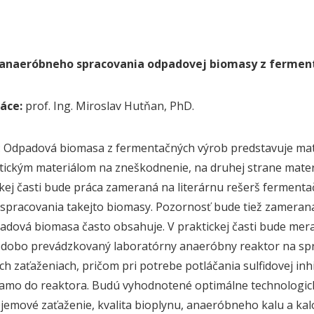
anaeróbneho spracovania odpadovej biomasy z fermen
áce:
prof. Ing. Miroslav Hutňan, PhD.
: Odpadová biomasa z fermentačných výrob predstavuje mate
ickým materiálom na zneškodnenie, na druhej strane mater
ckej časti bude práca zameraná na literárnu rešerš fermen
spracovania takejto biomasy. Pozornosť bude tiež zameraná 
adová biomasa často obsahuje. V praktickej časti bude mera
dobo prevádzkovaný laboratórny anaeróbny reaktor na spr
h zaťaženiach, pričom pri potrebe potláčania sulfidovej inhi
iamo do reaktora. Budú vyhodnotené optimálne technologi
emové zaťaženie, kvalita bioplynu, anaeróbneho kalu a kalov