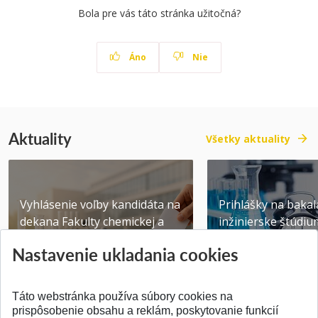
Bola pre vás táto stránka užitočná?
Áno
Nie
Aktuality
Všetky aktuality
Vyhlásenie voľby kandidáta na
Prihlášky na bakal
dekana Fakulty chemickej a
inžinierske štúdiu
potravinárske...
10.08.2026
Nastavenie ukladania cookies
Publikované 31.07.2026
Publikované 17.07.20
Táto webstránka používa súbory cookies na
prispôsobenie obsahu a reklám, poskytovanie funkcií