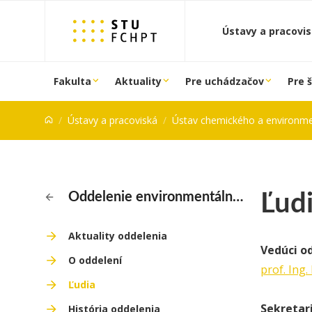
Prejsť na obsah
Ústavy a pracovi
Fakulta
Aktuality
Pre uchádzačov
Pre 
Ústavy a pracoviská
Ústav chemického a environmentálneho
Ľud
Oddelenie environmentálneho inžinierstva
Aktuality oddelenia
Vedúci o
O oddelení
prof. Ing.
Ľudia
Sekretar
História oddelenia