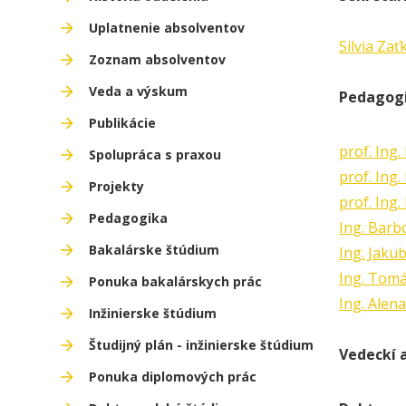
Uplatnenie absolventov
Silvia Zať
Zoznam absolventov
Veda a výskum
Pedagogi
Publikácie
prof. Ing.
Spolupráca s praxou
prof. Ing.
Projekty
prof. Ing
Pedagogika
Ing. Barb
Bakalárske štúdium
Ing. Jakub
Ing. Tom
Ponuka bakalárskych prác
Ing. Alen
Inžinierske štúdium
Študijný plán - inžinierske štúdium
Vedeckí 
Ponuka diplomových prác