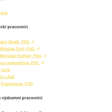
ková
ckí pracovníci
 Igor Bodík, PhD.
 Miloslav Drtil, PhD.
. Miroslav Hutňan, PhD.
ora Jankovičová
, PhD.
 Jurík
áš Lukáč
a Popovičová, PhD.
a výskumní pracovníci