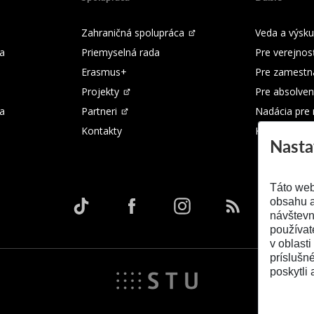
Zahraničná spolupráca
Veda a výsk
a
Priemyselná rada
Pre verejnos
Erasmus+
Pre zamestn
Projekty
Pre absolven
ka
Partneri
Nadácia pre
Kontakty
Kontakty
Nasta
Táto web
obsahu a
návštevn
používat
v oblasti
príslušn
poskytli 