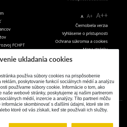
um
A++
A+
A
ť
Čiernobiela verzia
ancov
Vyhlásenie o prístupnosti
tov
Ochrana súkromia a cookies
 rozvoj FCHPT
Mapa stránky
venie ukladania cookies
RSS
stránka používa súbory cookies na prispôsobenie
 reklám, poskytovanie funkcií sociálnych médií a analýzu
osti používame súbory cookie. Informácie o tom, ako
e naše webové stránky, poskytujeme aj našim partnerom
 sociálnych médií, inzercie a analýzy. Títo partneri môžu
é informácie skombinovať s ďalšími údajmi, ktoré ste im
alebo ktoré od vás získali, keď ste používali ich služby.