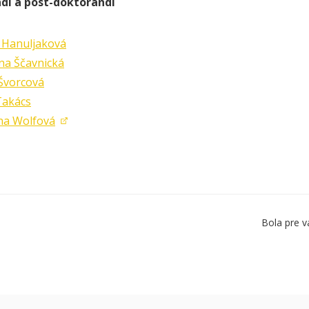
di a post-doktorandi
 Hanuljaková
ína Ščavnická
 Švorcová
 Takács
ína Wolfová
Bola pre v