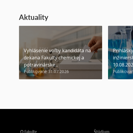
Aktuality
Vyhlásenie voľby kandidáta na
Prihlášk
dekana Fakulty chemickej a
inžiniers
potravinárske...
10.08.20
Publikované 31.07.2026
Publikova
O fakulte
Štúdium