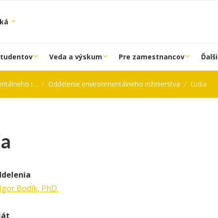
ská
študentov
Veda a výskum
Pre zamestnancov
Ďalši
 inžinierstva
Oddelenie environmentálneho inžinierstva
Ľudia
ia
ddelenia
 Igor Bodík, PhD.
iát