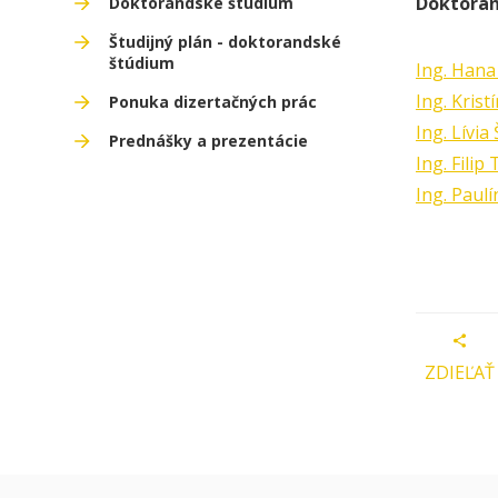
Doktoran
Doktorandské štúdium
Študijný plán - doktorandské
štúdium
Ing. Hana
Ing. Krist
Ponuka dizertačných prác
Ing. Lívia
Prednášky a prezentácie
Ing. Filip
Ing. Paul
ZDIEĽAŤ