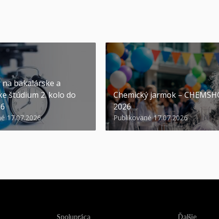
y na bakalárske a
ke štúdium 2. kolo do
Chemický jarmok – CHEMS
26
2026
né 17.07.2026
Publikované 17.07.2026
Spolupráca
Ďalšie