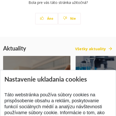
Bola pre vás táto stránka užitočná?
Áno
Nie
Aktuality
Všetky aktuality
Vyhlásenie voľby kandidáta na
Prihlášky na bakal
Nastavenie ukladania cookies
dekana Fakulty chemickej a
inžinierske štúdiu
potravinárske...
10.08.2026
Publikované 31.07.2026
Publikované 17.07.20
Táto webstránka používa súbory cookies na
prispôsobenie obsahu a reklám, poskytovanie
funkcií sociálnych médií a analýzu návštevnosti
používame súbory cookie. Informácie o tom, ako