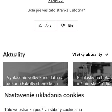
ZDIEĽAŤ
Bola pre vás táto stránka užitočná?
Áno
Nie
Aktuality
Všetky aktuality
Vyhlásenie voľby kandidáta na
Prihlášky na bakal
dekana Fakulty chemickej a
inžinierske štúdiu
potravinárske...
10.08.2026
Nastavenie ukladania cookies
Publikované 31.07.2026
Publikované 17.07.20
Táto webstránka používa súbory cookies na