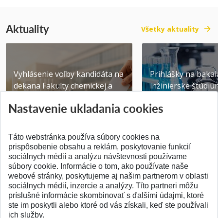
Aktuality
Všetky aktuality
Vyhlásenie voľby kandidáta na
Prihlášky na bakal
dekana Fakulty chemickej a
inžinierske štúdiu
potravinárske...
10.08.2026
Nastavenie ukladania cookies
Publikované 31.07.2026
Publikované 17.07.20
Táto webstránka používa súbory cookies na
prispôsobenie obsahu a reklám, poskytovanie funkcií
sociálnych médií a analýzu návštevnosti používame
súbory cookie. Informácie o tom, ako používate naše
webové stránky, poskytujeme aj našim partnerom v oblasti
SPÄŤ NA VRCH
sociálnych médií, inzercie a analýzy. Títo partneri môžu
príslušné informácie skombinovať s ďalšími údajmi, ktoré
ste im poskytli alebo ktoré od vás získali, keď ste používali
ich služby.