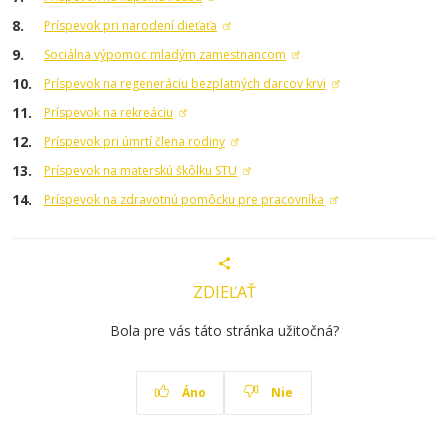
Príspevok pri narodení dieťaťa
Sociálna výpomoc mladým zamestnancom
Príspevok na regeneráciu bezplatných darcov krvi
Príspevok na rekreáciu
Príspevok pri úmrtí člena rodiny
Príspevok na materskú škôlku STU
Príspevok na zdravotnú pomôcku pre pracovníka
ZDIEĽAŤ
Bola pre vás táto stránka užitočná?
Áno
Nie