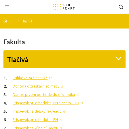
Prejsť na obsah
...
Tlačivá
Fakulta
Tlačivá
Prihláška za člena OZ
Dohoda o zrážkach zo mzdy
Dar pri prvom odchode do dôchodku
Príspevok pri dlhodobej PN členom FOO
Príspevok na detskú rekreáciu
Príspevok pri dlhodobej PN
Príspevok na kúpeľnú liečbu