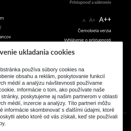
Prístupnosť a súkromie
A++
um
A+
A
ť
Čiernobiela verzia
ancov
Vyhlásenie o prístupnosti
tov
Ochrana súkromia a cookies
venie ukladania cookies
 rozvoj FCHPT
Mapa stránky
RSS
bstránka používa súbory cookies na
obenie obsahu a reklám, poskytovanie funkcií
ych médií a analýzu návštevnosti používame
cookie. Informácie o tom, ako používate naše
stránky, poskytujeme aj našim partnerom v oblasti
ch médií, inzercie a analýzy. Títo partneri môžu
né informácie skombinovať s ďalšími údajmi, ktoré
oskytli alebo ktoré od vás získali, keď ste používali
by.