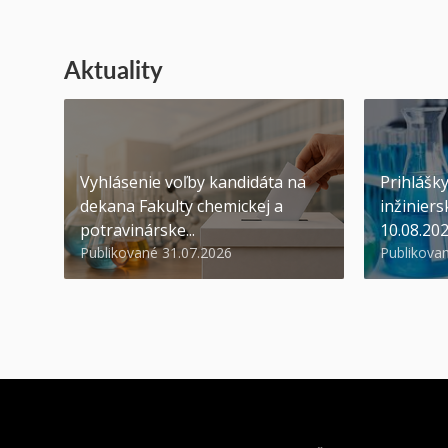
Aktuality
Vyhlásenie voľby kandidáta na
Prihlášk
dekana Fakulty chemickej a
inžiniers
potravinárske...
10.08.20
Publikované 31.07.2026
Publikova