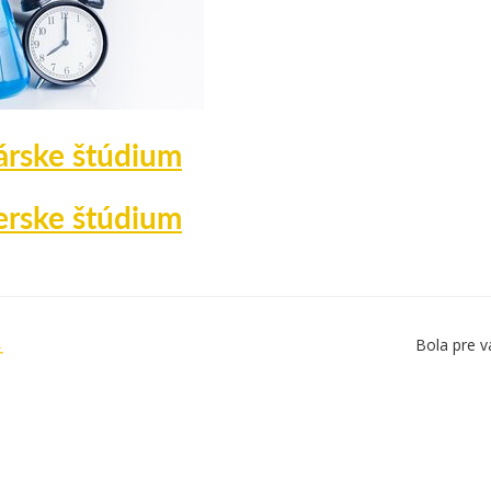
árske štúdium
ierske štúdium
Bola pre v
Ť