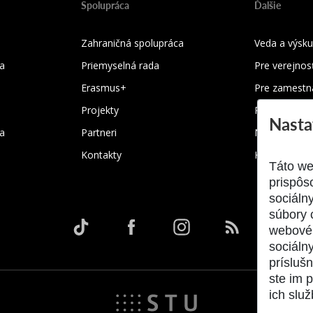
Spolupráca
Ďalšie
Zahraničná spolupráca
Veda a výsk
a
Priemyselná rada
Pre verejnos
Erasmus+
Pre zamestn
Projekty
Pre absolven
Nasta
ka
Partneri
Nadácia pre
Kontakty
Kontakty
Táto we
prispôs
sociáln
súbory 
webové 
sociálny
prísluš
ste im p
ich služ