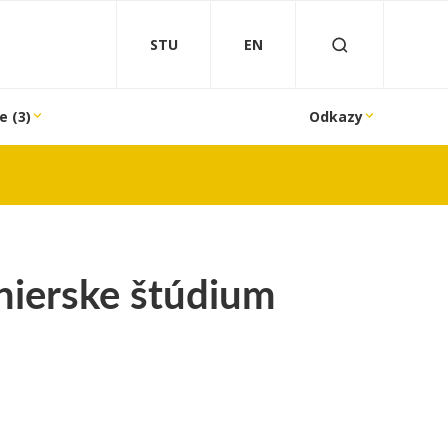
STU
EN
e (3)
Odkazy
inierske štúdium