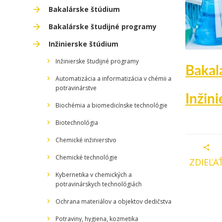
Bakalárske štúdium
Bakalárske študijné programy
Inžinierske štúdium
Inžinierske študijné programy
Bakal
Automatizácia a informatizácia v chémii a
potravinárstve
Inžin
Biochémia a biomedicínske technológie
Biotechnológia
Chemické inžinierstvo
Chemické technológie
ZDIEĽA
Kybernetika v chemických a
potravinárskych technológiách
Ochrana materiálov a objektov dedičstva
Potraviny, hygiena, kozmetika