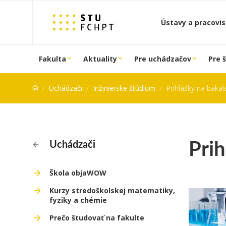
Prejsť na obsah
Ústavy a pracovi
Fakulta
Aktuality
Pre uchádzačov
Pre 
Uchádzači
Inžinierske štúdium
Prihlášky na bakalá
Prih
Uchádzači
Škola objaWOW
Kurzy stredoškolskej matematiky,
fyziky a chémie
Prečo študovať na fakulte