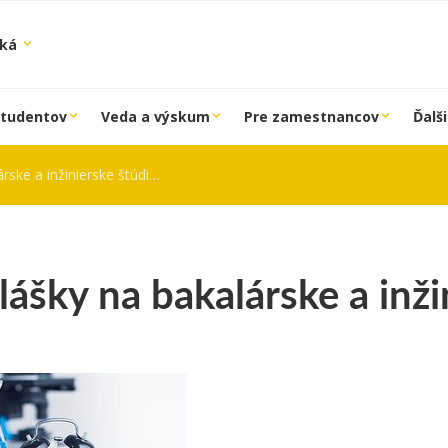
ská
študentov
Veda a výskum
Pre zamestnancov
Ďalši
rske a inžinierske štúdium
lášky na bakalárske a inž