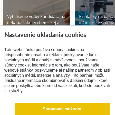
Vyhlásenie voľby kandidáta na
Prihlášky na bakal
dekana Fakulty chemickej a
inžinierske štúdiu
potravinárske...
10.08.2026
Nastavenie ukladania cookies
Publikované 31.07.2026
Publikované 17.07.20
Táto webstránka používa súbory cookies na
prispôsobenie obsahu a reklám, poskytovanie funkcií
sociálnych médií a analýzu návštevnosti používame
súbory cookie. Informácie o tom, ako používate naše
webové stránky, poskytujeme aj našim partnerom v oblasti
SPÄŤ NA VRCH
sociálnych médií, inzercie a analýzy. Títo partneri môžu
príslušné informácie skombinovať s ďalšími údajmi, ktoré
ste im poskytli alebo ktoré od vás získali, keď ste používali
ich služby.
Spravovať možnosti