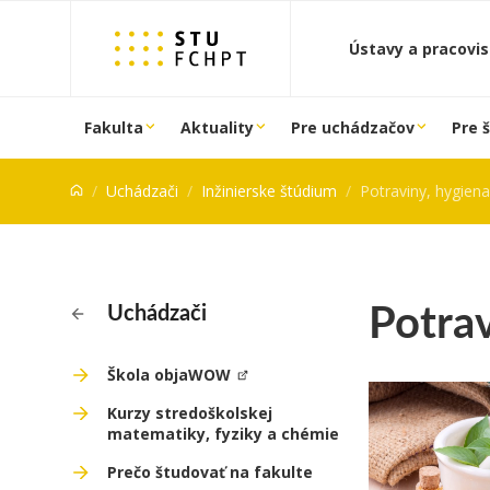
Prejsť na obsah
Ústavy a pracovi
Fakulta
Aktuality
Pre uchádzačov
Pre 
Uchádzači
Inžinierske štúdium
Potraviny, hygien
Potrav
Uchádzači
Škola objaWOW
Kurzy stredoškolskej
matematiky, fyziky a chémie
Prečo študovať na fakulte