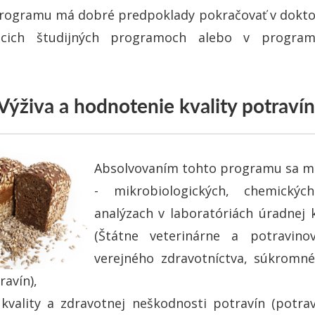
programu má dobré predpoklady pokračovať v dokt
úcich študijných programoch alebo v progra
Výživa a hodnotenie kvality potravín
Absolvovaním tohto programu sa mô
- mikrobiologických, chemickýc
analýzach v laboratóriách úradnej 
(Štátne veterinárne a potravino
verejného zdravotníctva, súkromné
ravín),
kvality a zdravotnej neškodnosti potravín (potra