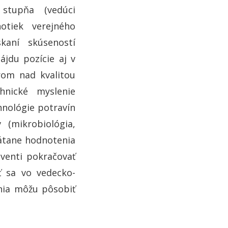
 stupňa (vedúci
notiek verejného
kaní skúseností
ájdu pozície aj v
rom nad kvalitou
hnické myslenie
hnológie potravín
(mikrobiológia,
rátane hodnotenia
lventi pokračovať
 sa vo vedecko-
nia môžu pôsobiť