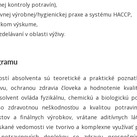
ej kontroly potravín),
ávnej výrobnej/hygienickej praxe a systému HACCP,
rskom výskume,
zdelávaní v oblasti výživy.
ogramu
ostí absolventa sú teoretické a praktické pozna
ivu, ochranou zdravia človeka a hodnotenie kvali
solvent ovláda fyzikálnu, chemickú a biologickú 
 so zdravotnou neškodnosťou a kvalitou potravin
tov a finálnych výrobkov, vrátane aditívnych lá
skané vedomosti vie tvorivo a komplexne využívať p
potravinových doplnkov so zdraviu prospešným