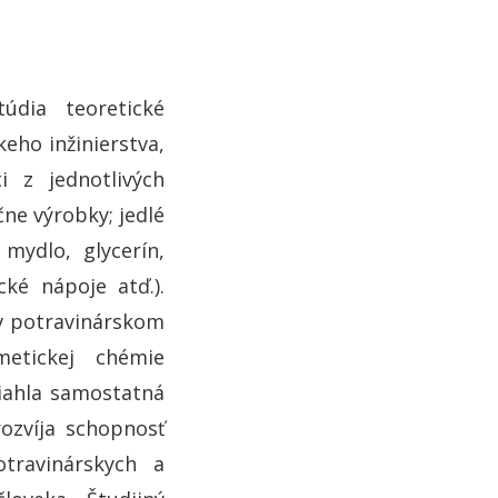
údia teoretické
keho inžinierstva,
i z jednotlivých
ne výrobky; jedlé
mydlo, glycerín,
ké nápoje atď.).
v potravinárskom
etickej chémie
iahla samostatná
ozvíja schopnosť
travinárskych a