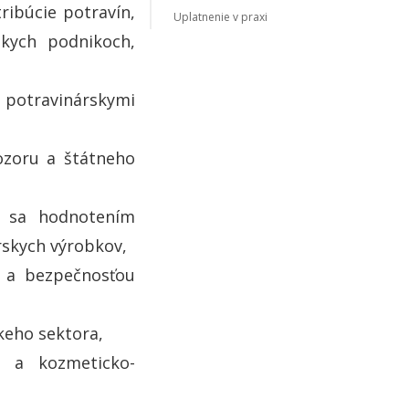
ribúcie potravín,
Uplatnenie v praxi
skych podnikoch,
potravinárskymi
ozoru a štátneho
h sa hodnotením
rskych výrobkov,
a a bezpečnosťou
skeho sektora,
h a kozmeticko-