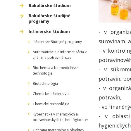
Bakalárske štúdium
Bakalárske študijné
programy
- v organiz
Inžinierske štúdium
surovinami a
Inžinierske študijné programy
- v kontrol
Automatizácia a informatizácia v
chémii a potravinárstve
potravinové
Biochémia a biomedicínske
- v súkromn
technológie
potravín, po
Biotechnológia
- v organiz
Chemické inžinierstvo
potravín,
Chemické technológie
- vo finančný
Kybernetika v chemických a
- v oblasti
potravinárskych technológiách
hygienických
Ochrana materiálov a objektov