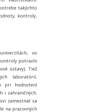
spotrebe takýchto
odnoty, kontroly,
niverzitách, vo
kontroly potravín
ové ústavy). Tiež
ch laboratórií,
ch pri hodnotení
h i zahraničných.
ovi zamestnať sa
sle na pracovných