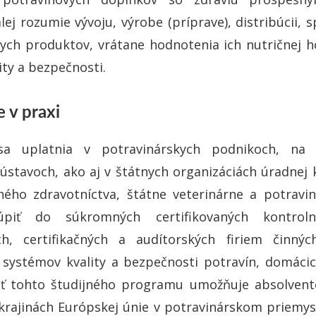
lej rozumie vývoju, výrobe (príprave), distribúcii, 
ych produktov, vrátane hodnotenia ich nutričnej h
ity a bezpečnosti.
 v praxi
sa uplatnia v potravinárskych podnikoch, na u
stavoch, ako aj v štátnych organizáciách úradnej 
ného zdravotníctva, štátne veterinárne a potravin
piť do súkromných certifikovaných kontrolný
ch, certifikačných a audítorských firiem činný
ii systémov kvality a bezpečnosti potravín, domácic
sť tohto študijného programu umožňuje absolvent
krajinách Európskej únie v potravinárskom priemy