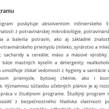
ogramu
ogram poskytuje absolventom inžinierskeho št
znalosti z potravinárskej mikrobiológie, potravinárs
ia a balenia potravín, ako aj základné znalost
potravinárskeho priemyslu (mlieko, syrárstvo a mlieč
e; sacharidy a cereálie; mäso a mäsové výrobky; 
a báze mastných kyselín a detergenty; nealkoholic
 umožňuje získať vedomosti z hygieny a sanitácie 
kom priemysle, bytovej chémie, ako i kozm
ie. Významnou súčasťou učebných plánov je aj rozs
 práca v študijnom programe. Študijný program r
súdiť z bezpečnostného hľadiska vlastnosti po