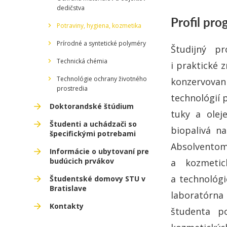
dedičstva
Profil pr
Potraviny, hygiena, kozmetika
Prírodné a syntetické polyméry
Študijný pr
Technická chémia
i praktické 
Technológie ochrany životného
konzervovan
prostredia
technológií 
Doktorandské štúdium
tuky a olej
Študenti a uchádzači so
biopalivá n
špecifickými potrebami
Absolventom
Informácie o ubytovaní pre
budúcich prvákov
a kozmetic
a technológ
Študentské domovy STU v
Bratislave
laboratórna
Kontakty
študenta po