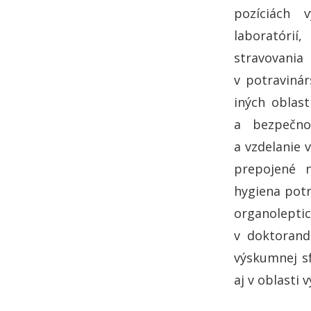
pozíciách 
laboratórií
stravovania
v potravinár
iných oblas
a bezpečno
a vzdelanie 
prepojené n
hygiena potr
organoleptic
v doktorand
výskumnej s
aj v oblasti 