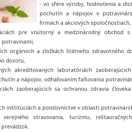
- vo sfére výroby, hodnotenia a dist
pochutín a nápojov v potravinár
firmách a akciových spoločnostiach,
áciách pre vnútorný a medzinárodný obchod s 
 potravinami,
ných orgánoch a zložkách štátneho zdravotného d
ho dozoru,
ých akreditovaných laboratóriách zaoberajúcic
chutín a nápojov, odhaľovaním falšovania potraviná
áciách zaoberajúcich sa ochranou zdravia človek
ch inštitúciách a poisťovníctve v oblasti potravinár
 verejného stravovania, turizmu, reštauračnýc
 prevádzok.