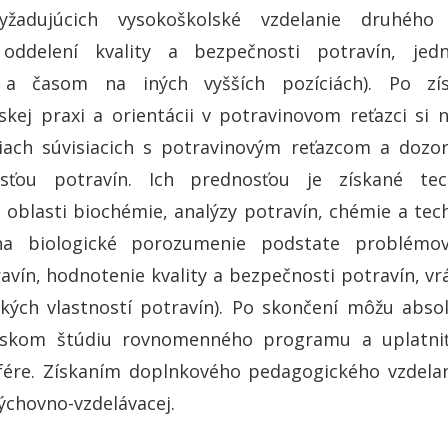
vyžadujúcich vysokoškolské vzdelanie druhého
, oddelení kvality a bezpečnosti potravín, jed
 a časom na iných vyšších pozíciách). Po zís
skej praxi a orientácii v potravinovom reťazci si n
tiach súvisiacich s potravinovým reťazcom a dozo
sťou potravín. Ich prednosťou je získané tec
v oblasti biochémie, analýzy potravín, chémie a tec
a biologické porozumenie podstate problémov 
avín, hodnotenie kvality a bezpečnosti potravín, v
kých vlastností potravín). Po skončení môžu abso
skom štúdiu rovnomenného programu a uplatniť
fére. Získaním doplnkového pedagogického vzdela
výchovno-vzdelávacej.