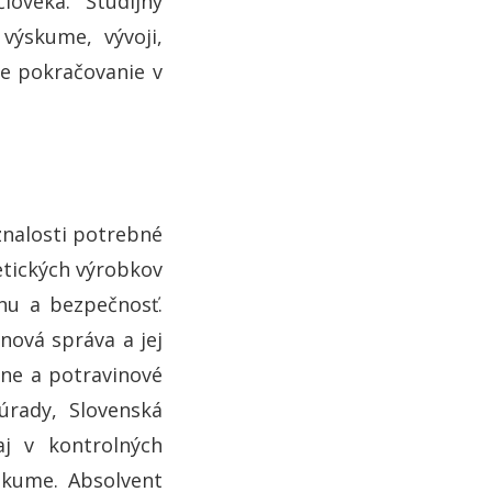
oveka. Študijný
výskume, vývoji,
je pokračovanie v
znalosti potrebné
etických výrobkov
nu a bezpečnosť.
nová správa a jej
rne a potravinové
úrady, Slovenská
aj v kontrolných
skume. Absolvent