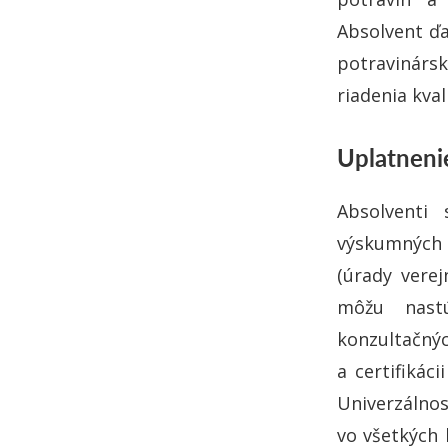
Absolvent ďa
potravinársk
riadenia kval
Uplatnenie
Absolventi 
výskumných ú
(úrady verej
môžu nastú
konzultačný
a certifikác
Univerzálno
vo všetkých 