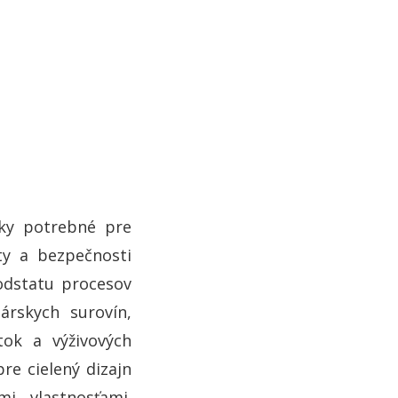
tky potrebné pre
ty a bezpečnosti
podstatu procesov
árskych surovín,
tok a výživových
re cielený dizajn
i vlastnosťami.