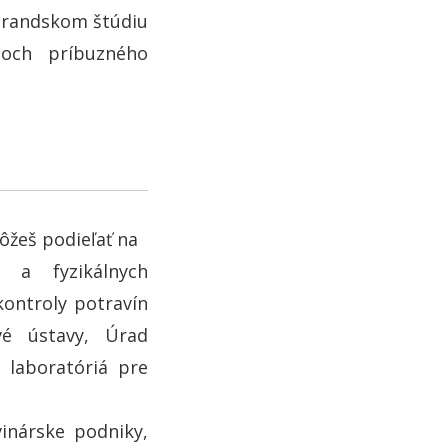
orandskom štúdiu
moch príbuzného
žeš podieľať na
h a fyzikálnych
kontroly potravín
vé ústavy, Úrad
 laboratóriá pre
vinárske podniky,