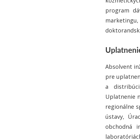
kozmetickýc
program dáv
marketingu, 
doktorandsk
Uplatnenie
Absolvent in
pre uplatnen
a distribúc
Uplatnenie n
regionálne s
ústavy, Úra
obchodná in
laboratóriá