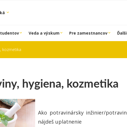
ská
študentov
Veda a výskum
Pre zamestnancov
Ďalši
a, kozmetika
iny, hygiena, kozmetika
Ako potravinársky inžinier/potrav
nájdeš uplatnenie