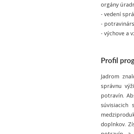
orgány úradn
- vedení spr
- potraviná
- výchove a v
Profil pr
Jadrom znal
správnu výž
potravín. Ab
súvisiacich
medziproduk
doplnkov. Zí
potravín a 