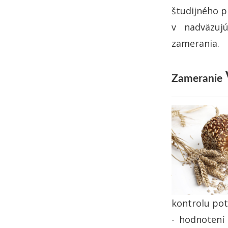
študijného 
v nadväzuj
zamerania.
Zameranie
kontrolu pot
- hodnotení 