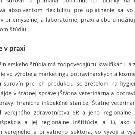
h surovín a pomáha odhadnúť ich účinky na čl
a absolventom flexibilitu pre uplatnenie sa vo 
v priemyselnej a laboratórnej praxi alebo umožňu
om štúdiu.
 v praxi
žinierskeho štúdia má zodpovedajúcu kvalifikáciu a 
ie vo výrobe a marketingu potravinárskych a kozm
ii surovín pre ich produkciu so zreteľom na hygie
ájde v štátnej správe (Štátna veterinárna a potravi
právy, hraničné inšpekčné stanice, Štátne veteriná
d verejného zdravotníctva SR a jeho regionálne 
špekcia a jej regionálne inštitúcie, a. i.), ako 
ch verejného a privátneho sektora, vo vývoji a vý