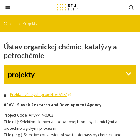
Prejsť na obsah
...
Projekty
Ústav organickej chémie, katalýzy a
petrochémie
projekty
Prehľad všetkých projektov /AIS/
APVV - Slovak Research and Development Agency
Project Code: APVV-17-0302
Title (sl.): Selektívna konverzia odpadovej biomasy chemickými a
biotechnologickými procesmi
Title (eng.): Selective conversion of waste biomass by chemical and