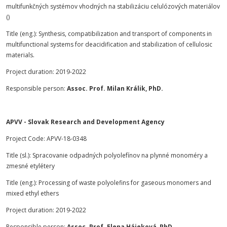
multifunkčných systémov vhodných na stabilizáciu celulózových materiálov
()
Title (eng.): Synthesis, compatibilization and transport of components in
multifunctional systems for deacidification and stabilization of cellulosic
materials.
Project duration: 2019-2022
Responsible person:
Assoc. Prof. Milan Králik, PhD.
APVV - Slovak Research and Development Agency
Project Code: APVV-18-0348
Title (sl.): Spracovanie odpadných polyolefínov na plynné monoméry a
zmesné etylétery
Title (eng.): Processing of waste polyolefins for gaseous monomers and
mixed ethyl ethers
Project duration: 2019-2022
Responsible person:
Assoc. Prof. Elena Hájeková, PhD.