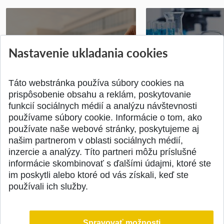
Vyhlásenie voľby kandidáta na
Prihlášky na bakal
Nastavenie ukladania cookies
dekana Fakulty chemickej a
inžinierske štúdiu
potravinárske...
10.08.2026
Publikované 31.07.2026
Publikované 17.07.20
Táto webstránka používa súbory cookies na
prispôsobenie obsahu a reklám, poskytovanie
funkcií sociálnych médií a analýzu návštevnosti
používame súbory cookie. Informácie o tom, ako
používate naše webové stránky, poskytujeme aj
našim partnerom v oblasti sociálnych médií,
SPÄŤ NA VRCH
inzercie a analýzy. Títo partneri môžu príslušné
informácie skombinovať s ďalšími údajmi, ktoré ste
im poskytli alebo ktoré od vás získali, keď ste
používali ich služby.
Spravovať možnosti