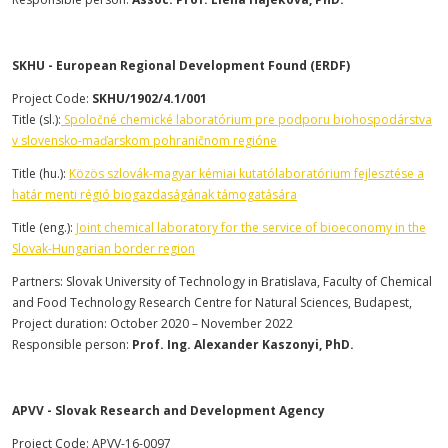
SKHU - European Regional Development Found (ERDF)
Project Code:
SKHU/1902/4.1/001
Title (sl.):
Spoločné chemické laboratórium pre podporu biohospodárstva
v slovensko-maďarskom pohraničnom regióne
Title (hu.):
Közös szlovák-magyar kémiai kutatólaboratórium fejlesztése a
határ menti régió biogazdaságának támogatására
Title (eng.):
Joint chemical laboratory for the service of bioeconomy in the
Slovak-Hungarian border region
Partners: Slovak University of Technology in Bratislava, Faculty of Chemical
and Food Technology Research Centre for Natural Sciences, Budapest,
Project duration: October 2020 – November 2022
Responsible person:
Prof. Ing. Alexander Kaszonyi, PhD.
APVV - Slovak Research and Development Agency
Project Code: APVV-16-0097