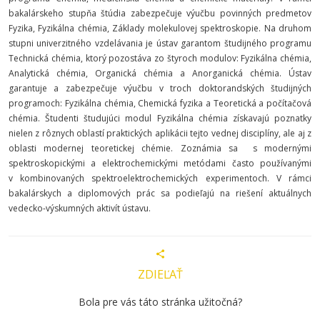
bakalárskeho stupňa štúdia zabezpečuje výučbu povinných predmetov
Fyzika, Fyzikálna chémia, Základy molekulovej spektroskopie. Na druhom
stupni univerzitného vzdelávania je ústav garantom študijného programu
Technická chémia, ktorý pozostáva zo štyroch modulov: Fyzikálna chémia,
Analytická chémia, Organická chémia a Anorganická chémia. Ústav
garantuje a zabezpečuje výučbu v troch doktorandských študijných
programoch: Fyzikálna chémia, Chemická fyzika a Teoretická a počítačová
chémia. Študenti študujúci modul Fyzikálna chémia získavajú poznatky
nielen z rôznych oblastí praktických aplikácii tejto vednej disciplíny, ale aj z
oblasti modernej teoretickej chémie. Zoznámia sa s modernými
spektroskopickými a elektrochemickými metódami často používanými
v kombinovaných spektroelektrochemických experimentoch. V rámci
bakalárskych a diplomových prác sa podieľajú na riešení aktuálnych
vedecko-výskumných aktivít ústavu.
ZDIEĽAŤ
Bola pre vás táto stránka užitočná?