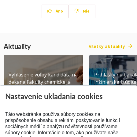
Áno
Nie
Aktuality
Všetky aktuality
Vyhlásenie voľby kandidáta na
Prihlášky na bakal
dekana Fakulty chemickej a
inžinierske štúdiu
potravinárske...
10.08.2026
Nastavenie ukladania cookies
Publikované 31.07.2026
Publikované 17.07.20
Táto webstránka používa súbory cookies na
prispôsobenie obsahu a reklám, poskytovanie funkcií
sociálnych médií a analýzu návštevnosti používame
súbory cookie. Informácie o tom, ako používate naše