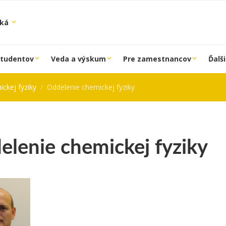
ská
študentov
Veda a výskum
Pre zamestnancov
Ďalši
ickej fyziky
Oddelenie chemickej fyziky
elenie chemickej fyziky