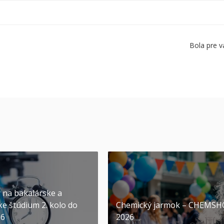
Bola pre v
y na bakalárske a
ke štúdium 2. kolo do
Chemický jarmok – CHEMS
26
2026