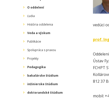
O oddelení
Ľudia
vedúci o
História oddelenia
Veda a výskum
prof. In
Publikácie
Spolupráca s praxou
Oddeleni
Projekty
Ústav Fy
Pedagogika
FCHPT ST
Kollárov
bakalárske štúdium
812 37 B
inžinierske štúdium
doktorandské štúdium
mobil: +