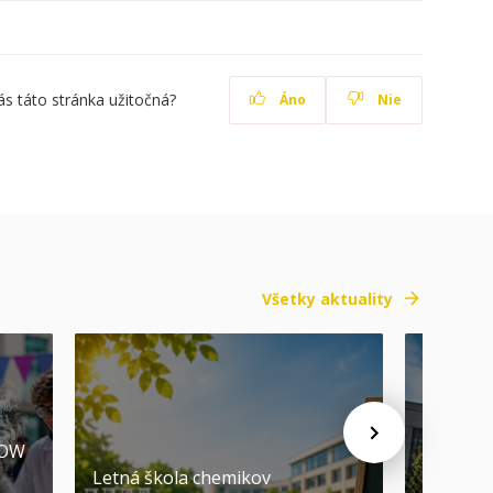
ás táto stránka užitočná?
Áno
Nie
Všetky aktuality
HOW
Promóci
Letná škola chemikov
STU