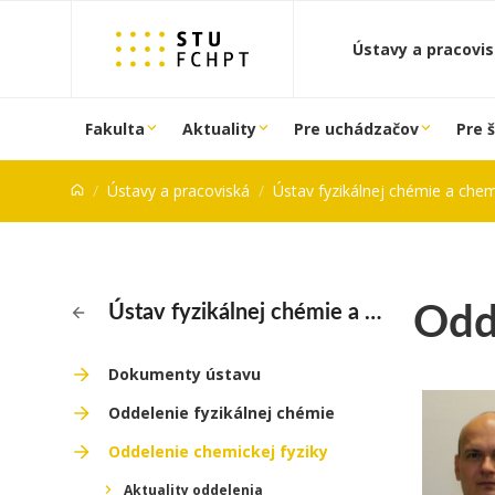
Prejsť na obsah
Ústavy a pracovi
Fakulta
Aktuality
Pre uchádzačov
Pre 
Ústavy a pracoviská
Ústav fyzikálnej chémie a chem
Odd
Ústav fyzikálnej chémie a chemickej fyziky
Dokumenty ústavu
Oddelenie fyzikálnej chémie
Oddelenie chemickej fyziky
Aktuality oddelenia