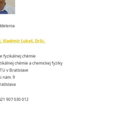
ddelenia
g. Vladimír Lukeš, DrSc.
e fyzikálnej chémie
zikálnej chémie a chemickej fyziky
U v Bratislave
o nám. 9
ratislava
421 907 030 012