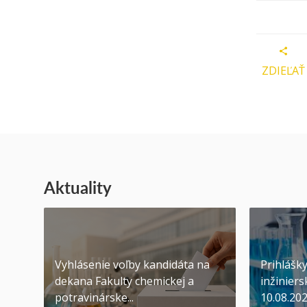
ZDIEĽAŤ
Aktuality
Vyhlásenie voľby kandidáta na
Prihlášk
dekana Fakulty chemickej a
inžiniers
potravinárske...
10.08.20