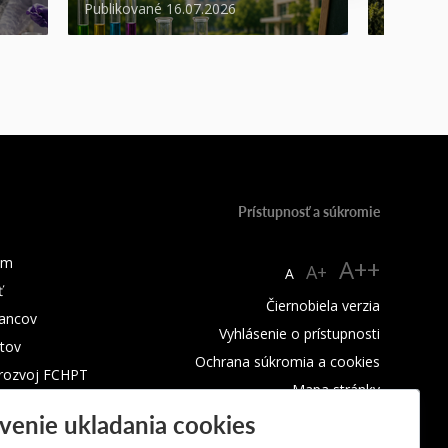
Publikované 16.07.2026
Publikova
Prístupnosť a súkromie
um
A++
A+
A
ť
Čiernobiela verzia
ancov
Vyhlásenie o prístupnosti
tov
Ochrana súkromia a cookies
 rozvoj FCHPT
Mapa stránky
venie ukladania cookies
RSS