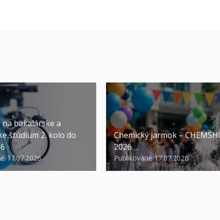
y na bakalárske a
ke štúdium 2. kolo do
Chemický jarmok – CHEMS
26
2026
né 17.07.2026
Publikované 17.07.2026