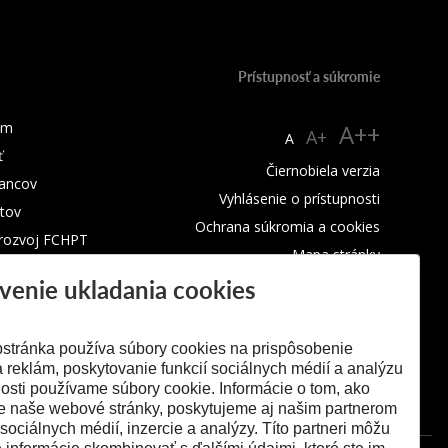
Prístupnosť a súkromie
um
A++
A+
A
ť
Čiernobiela verzia
ancov
Vyhlásenie o prístupnosti
tov
Ochrana súkromia a cookies
 rozvoj FCHPT
Mapa stránky
venie ukladania cookies
RSS
stránka používa súbory cookies na prispôsobenie
 reklám, poskytovanie funkcií sociálnych médií a analýzu
osti používame súbory cookie. Informácie o tom, ako
e naše webové stránky, poskytujeme aj našim partnerom
 sociálnych médií, inzercie a analýzy. Títo partneri môžu