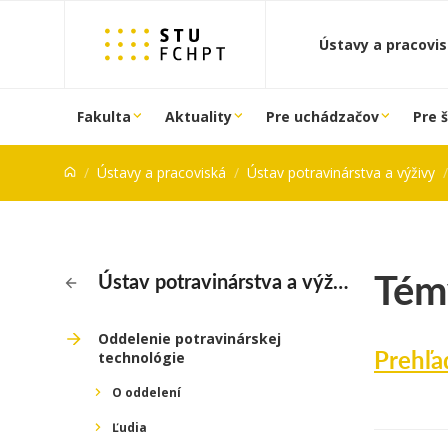
Prejsť na obsah
Ústavy a pracovi
Fakulta
Aktuality
Pre uchádzačov
Pre 
Ústavy a pracoviská
Ústav potravinárstva a výživy
Tém
Ústav potravinárstva a výživy
Oddelenie potravinárskej
Prehľa
technológie
O oddelení
Ľudia