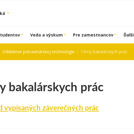
ská
študentov
Veda a výskum
Pre zamestnancov
Ďalši
Oddelenie potravinárskej technológie
Témy bakalárskych prác
y bakalárskych prác
d vypísaných záverečných prác