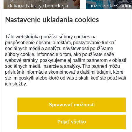
dekana Fakulty chemickej a
inžinierske štúdiu
potravinárske...
10.08.2026
Nastavenie ukladania cookies
Publikované 31.07.2026
Publikované 17.07.20
Táto webstránka používa súbory cookies na
prispôsobenie obsahu a reklám, poskytovanie funkcií
sociálnych médií a analýzu návštevnosti používame
súbory cookie. Informácie o tom, ako používate naše
webové stránky, poskytujeme aj našim partnerom v oblasti
SPÄŤ NA VRCH
sociálnych médií, inzercie a analýzy. Títo partneri môžu
príslušné informácie skombinovať s ďalšími údajmi, ktoré
ste im poskytli alebo ktoré od vás získali, keď ste používali
ich služby.
Spravovať možnosti
Prijať všetko
© 2026 Slovenská technická univerzita