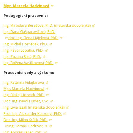
Mgr. Marcela Hadvinová
Pedagogickí pracovníci
Ing. Miroslava Bérešová, PhD. (materská dovolenka)
Ing. Dana Gašparovičová, PhD.
doc. Ing. Elena Hájeková, PhD.
Ing. Michal Horňáček, PhD.
Ing. Pavol Lopatka, PhD.
Ing. Zuzana Silná, PhD.
Ing. Božena Vasilkovová, PhD.
Pracovníci vedy a výskumu
Ing. Katarína Fulajtárová
Mgr. Marcela Hadvinová
Ing. Blažej Horváth, PhD.
Doc. Ing. Pavol Hudec, CSc.
Ing. Lívia Izsák (materská dovolenka)
Prof. Ing. Alexander Kaszonyi, PhD.
Doc. Ing. Milan Králik, PhD.
Ing. Tomáš Ondrovič
Ing. András Peller, PhD.