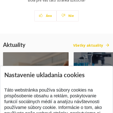
Bola pre vás táto stránka užitočná?
Áno
Nie
Aktuality
Všetky aktuality
Vyhlásenie voľby kandidáta na
Prihlášky na bakal
Nastavenie ukladania cookies
dekana Fakulty chemickej a
inžinierske štúdiu
potravinárske...
10.08.2026
Publikované 31.07.2026
Publikované 17.07.20
Táto webstránka používa súbory cookies na
prispôsobenie obsahu a reklám, poskytovanie
funkcií sociálnych médií a analýzu návštevnosti
používame súbory cookie. Informácie o tom, ako