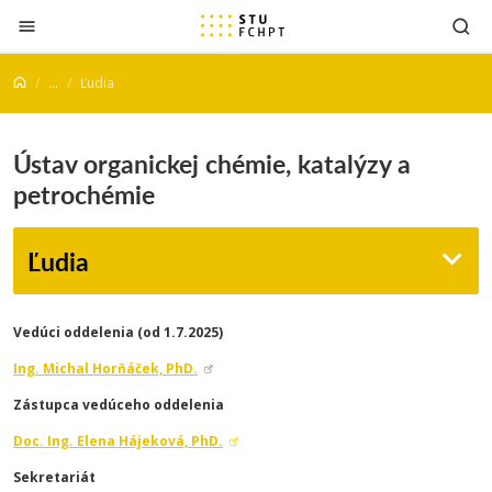
Prejsť na obsah
...
Ľudia
Ústav organickej chémie, katalýzy a
petrochémie
Ľudia
Vedúci oddelenia (od 1.7.2025)
Ing. Michal Horňáček, PhD.
Zástupca vedúceho oddelenia
Doc. Ing. Elena Hájeková, PhD.
Sekretariát