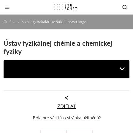
Prejsť na obsah
...
<strong>bakalárske štúdium</strong>
Ústav fyzikálnej chémie a chemickej
fyziky
Bakalárske štúdium
ZDIEĽAŤ
Bola pre vás táto stránka užitočná?