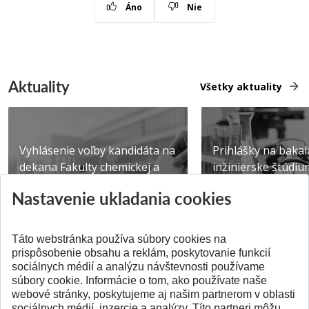
Áno
Nie
Aktuality
Všetky aktuality
Vyhlásenie voľby kandidáta na
Prihlášky na bakal
dekana Fakulty chemickej a
inžinierske štúdiu
potravinárske...
10.08.2026
Nastavenie ukladania cookies
Publikované 31.07.2026
Publikované 17.07.20
Táto webstránka používa súbory cookies na
prispôsobenie obsahu a reklám, poskytovanie funkcií
sociálnych médií a analýzu návštevnosti používame
súbory cookie. Informácie o tom, ako používate naše
webové stránky, poskytujeme aj našim partnerom v oblasti
SPÄŤ NA VRCH
sociálnych médií, inzercie a analýzy. Títo partneri môžu