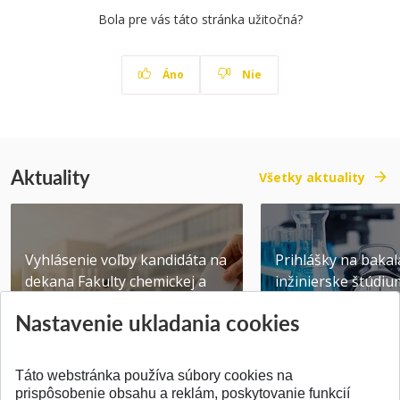
Bola pre vás táto stránka užitočná?
Áno
Nie
Aktuality
Všetky aktuality
Vyhlásenie voľby kandidáta na
Prihlášky na bakal
dekana Fakulty chemickej a
inžinierske štúdiu
potravinárske...
10.08.2026
Nastavenie ukladania cookies
Publikované 31.07.2026
Publikované 17.07.20
Táto webstránka používa súbory cookies na
prispôsobenie obsahu a reklám, poskytovanie funkcií