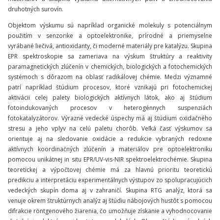
druhotných surovín.
Objektom výskumu sú napríklad organické molekuly s potenciálnym
použitím v senzorike a optoelektronike, prírodné a priemyselne
vyrábané liečivá, antioxidanty, či moderné materiály pre katalýzu. Skupina
EPR spektroskopie sa zameriava na výskum štruktúry a reaktivity
paramagnetických zlúčenín v chemických, biologických a fotochemických
systémoch s dôrazom na oblasť radikálovej chémie. Medzi významné
patrí napríklad štúdium procesov, ktoré vznikajú pri fotochemickej
aktivácii celej palety biologických aktívnych látok, ako aj štúdium
fotoindukovaných procesov v heterogénnych suspenziách
fotokatalyzátorov. Výrazné vedecké úspechy má aj štúdium oxidačného
stresu a jeho vplyv na celú paletu chorôb. Veľká časť výskumov sa
orientuje aj na sledovanie oxidácie a redukcie vybraných redoxne
aktívnych koordinačných zlúčenín a materiálov pre optoelektroniku
pomocou unikátnej in situ EPR/UV-vis-NIR spektroelektrochémie. Skupina
teoretickej a výpočtovej chémie má za hlavnú prioritu teoretickú
predikciu a interpretáciu experimentálnych výstupov zo spolupracujúcich
vedeckých skupín doma aj v zahraničí. Skupina RTG analýz, ktorá sa
venuje okrem štruktúrnych analýz aj štúdiu nábojových hustôt s pomocou
difrakcie röntgenového žiarenia, čo umožňuje získanie a vyhodnocovanie