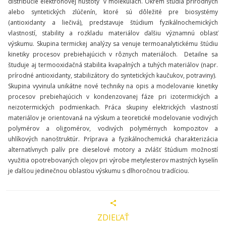
distribúcie elektrónovej hustoty v molekulách. Okrem štúdia prírodných
alebo syntetických zlúčenín, ktoré sú dôležité pre biosystémy
(antioxidanty a liečivá), predstavuje štúdium fyzikálnochemických
vlastností, stability a rozkladu materiálov ďalšiu významnú oblasť
výskumu. Skupina termickej analýzy sa venuje termoanalytickému štúdiu
kinetiky procesov prebiehajúcich v rôznych materiáloch. Detailne sa
študuje aj termooxidačná stabilita kvapalných a tuhých materiálov (napr.
prírodné antioxidanty, stabilizátory do syntetických kaučukov, potraviny).
Skupina vyvinula unikátne nové techniky na opis a modelovanie kinetiky
procesov prebiehajúcich v kondenzovanej fáze pri izotermických a
neizotermických podmienkach. Práca skupiny elektrických vlastností
materiálov je orientovaná na výskum a teoretické modelovanie vodivých
polymérov a oligomérov, vodivých polymérnych kompozitov a
uhlíkových nanoštruktúr. Príprava a fyzikálnochemická charakterizácia
alternatívnych palív pre dieselové motory a zvlášť štúdium možností
využitia opotrebovaných olejov pri výrobe metylesterov mastných kyselín
je ďalšou jedinečnou oblasťou výskumu s dlhoročnou tradíciou.
ZDIEĽAŤ