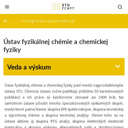
Prejsť na obsah
...
<strong>Veda a výskum</strong>
Ústav fyzikálnej chémie a chemickej
fyziky
Veda a výskum
Ústav fyzikálnej chémie a chemickej fyziky patrí medzi najproduktívnejšie
ústavy STU. Členovia ústavu ročne publikujú približne 50 karentovaných
publikácií a ich práce sú každoročne citované asi 2400 krát. Na
samotnom ústave pôsobí mnoho špecializovaných výskumných skupín,
medzi ktoré patria hlavne skupina EPR spektroskopie, skupina teoretickej
a výpočtovej chémie a skupina termickej analýzy. Okrem toho sú na
ústave aktívne aj skupina RTG analýz, skupina elektrických vlastností
materiálov a skupina výskumu alternatívnych palív a zhodnocovania