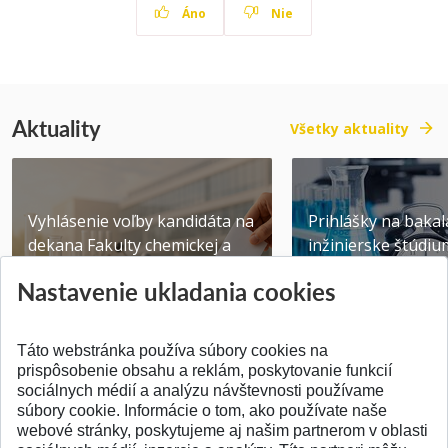
Áno
Nie
Aktuality
Všetky aktuality
Vyhlásenie voľby kandidáta na
Prihlášky na bakal
dekana Fakulty chemickej a
inžinierske štúdiu
potravinárske...
10.08.2026
Nastavenie ukladania cookies
Publikované 31.07.2026
Publikované 17.07.20
Táto webstránka používa súbory cookies na
prispôsobenie obsahu a reklám, poskytovanie funkcií
sociálnych médií a analýzu návštevnosti používame
súbory cookie. Informácie o tom, ako používate naše
webové stránky, poskytujeme aj našim partnerom v oblasti
SPÄŤ NA VRCH