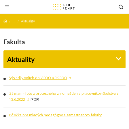
Prejsť na obsah
...
Aktuality
Fakulta
Aktuality
Výsledky volieb do V FOO a RK FOO
Záznam - foto z protestného zhromaždenia pracovníkov školstva z
15.6.2022
[PDF]
Pôžička pre mladých pedagógov a zamestnancov fakulty