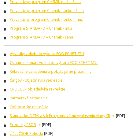
Preventívny program CHEMIK muž a žena
Preventívny program Chemik – onko - žena
Preventívny program Chemik – onko - muž
Program STANDARD – Chemik - muž
Program STANDARD – Chemik - žena
Výsledky volieb do výboru FOO FCHPT STU
Oznam o konaní volieb do výboru FOO FCHPT STU
Rekreačné zariadenia a pobyty jarné prázdniny
Čingov - objednávka rekreácie
CROCUS - objednávka rekreácie
Partnerské zariadenia
Odborárske rekreácie
Stanovisko OZPŠ a V k Programovému vyhláseniu vlády SR
[PDF]
Produkty ČSOB
[PDF]
Účet ČSOB Pohoda
[PDF]