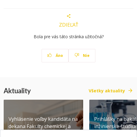
ZDIEĽAŤ
Bola pre vás táto stránka užitočná?
Áno
Nie
Aktuality
Všetky aktuality
Vyhlásenie voľby kandidáta na
Prihlášky na bakal
dekana Fakulty chemickej a
inžinierske štúdiu
potravinárske...
10.08.2026