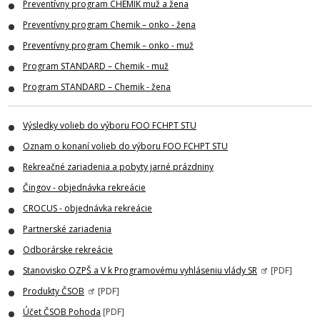
Preventívny program CHEMIK muž a žena
Preventívny program Chemik – onko - žena
Preventívny program Chemik – onko - muž
Program STANDARD – Chemik - muž
Program STANDARD – Chemik - žena
Výsledky volieb do výboru FOO FCHPT STU
Oznam o konaní volieb do výboru FOO FCHPT STU
Rekreačné zariadenia a pobyty jarné prázdniny
Čingov - objednávka rekreácie
CROCUS - objednávka rekreácie
Partnerské zariadenia
Odborárske rekreácie
Stanovisko OZPŠ a V k Programovému vyhláseniu vlády SR
[PDF]
Produkty ČSOB
[PDF]
Účet ČSOB Pohoda
[PDF]