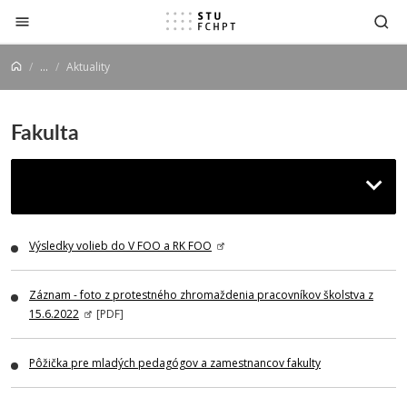
Prejsť na obsah
...
Aktuality
Fakulta
Aktuality
Výsledky volieb do V FOO a RK FOO
Záznam - foto z protestného zhromaždenia pracovníkov školstva z
15.6.2022
[PDF]
Pôžička pre mladých pedagógov a zamestnancov fakulty