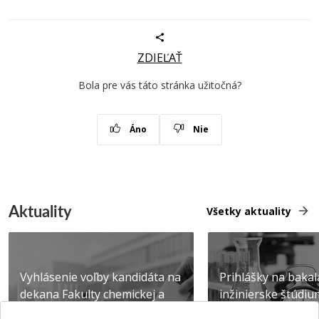
ZDIEĽAŤ
Bola pre vás táto stránka užitočná?
Áno
Nie
Aktuality
Všetky aktuality
Vyhlásenie voľby kandidáta na
Prihlášky na bakal
dekana Fakulty chemickej a
inžinierske štúdiu
potravinárske...
10.08.2026