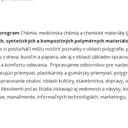
 program
Chémia, medicínska chémia a chemické materiály (
ch, synte­tic­kých a kompozitných polymérnych materiál
 si poslucháči môžu rozšíriť poznatky v oblasti polygrafie, 
 z dreva, buničín a papiera, ale aj v oblasti základov spraco
e a komfortu odievania. Pripravujeme odborníkov pre nasled
cujúci priemysel, plastikársky a gumársky priemysel, polygra
spracovanie obalov, oblasti kultúry, stavebníctva, dopravy, 
 Absolventi počas štúdia získavajú aj vedomosti a ná­vyky, k
tve, manaž­mente, informačných technológiách, marketingu, 