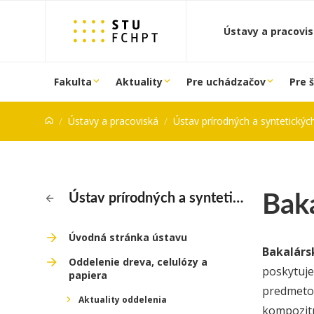
Prejsť na obsah
Ústavy a pracovi
Fakulta
Aktuality
Pre uchádzačov
Pre 
Ústavy a pracoviská
Ústav prírodných a syntetický
Bak
Ústav prírodných a syntetických polymérov
Úvodná stránka ústavu
Bakalárs
Oddelenie dreva, celulózy a
poskytuje
papiera
predmetov
Aktuality oddelenia
kompozitn