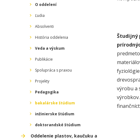
O oddelení
Ľudia
Absolventi
Študijný
História oddelenia
prírodný
Veda a výskum
predmetov
Publikácie
materiálov
Spolupráca s praxou
fyziológi
drevospra
Projekty
výrobu a 
Pedagogika
výrobkov.
bakalárske štúdium
finančníc
inžinierske štúdium
doktorandské štúdium
Oddelenie plastov, kaučuku a