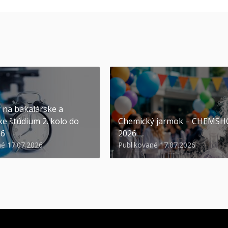
y na bakalárske a
ke štúdium 2. kolo do
Chemický jarmok – CHEMS
26
2026
né 17.07.2026
Publikované 17.07.2026