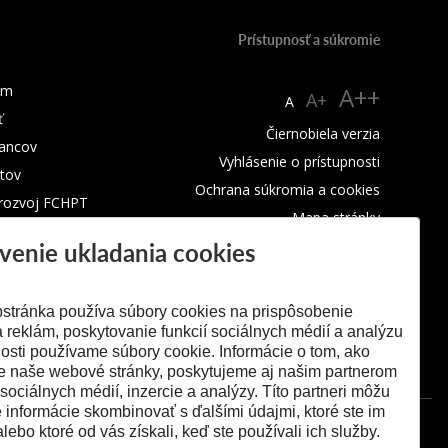
Prístupnosť a súkromie
um
A++
A+
A
ť
Čiernobiela verzia
ancov
Vyhlásenie o prístupnosti
tov
Ochrana súkromia a cookies
 rozvoj FCHPT
Mapa stránky
venie ukladania cookies
RSS
stránka používa súbory cookies na prispôsobenie
 reklám, poskytovanie funkcií sociálnych médií a analýzu
osti používame súbory cookie. Informácie o tom, ako
e naše webové stránky, poskytujeme aj našim partnerom
 sociálnych médií, inzercie a analýzy. Títo partneri môžu
é informácie skombinovať s ďalšími údajmi, ktoré ste im
alebo ktoré od vás získali, keď ste používali ich služby.