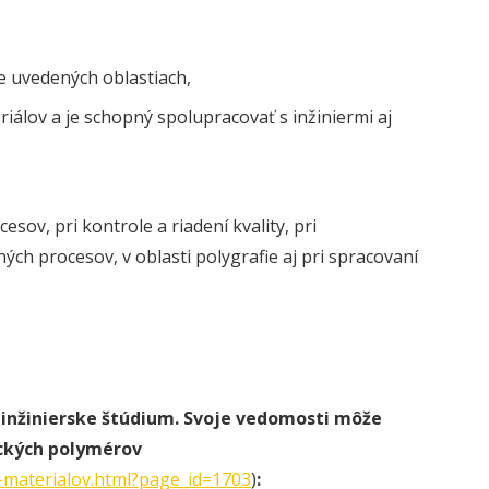
re uvedených oblastiach,
álov a je schopný spolupracovať s inžiniermi aj
sov, pri kontrole a riadení kvality, pri
ch procesov, v oblasti polygrafie aj pri spracovaní
 inžinierske štúdium. Svoje vedomosti môže
ických polymérov
-materialov.html?page_id=1703
)
: