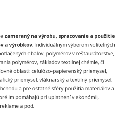
je
zameraný na výrobu, spracovanie a použitie
ov a výrobkov
. Individuálnym výberom voliteľných
potlačených obalov, polymérov v reštaurá­torstve,
vania polymérov, základov textilnej chémie, či
ovné oblasti: celulózo-papierenský priemysel,
fický priemysel, vláknarský a textilný priemysel,
obchodu a pre ostatné sféry použitia materiálov a
toré im pomáhajú pri uplatnení v ekonómii,
reklame a pod.