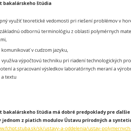
t bakalárskeho štúdia
pný využiť teoretické vedomosti pri riešení problémov v ho
základnú odbornú terminológiu z oblasti polymérnych materi
mi,
 komunikovať v cudzom jazyku,
 využíva výpočtovú techniku pri riadení technologických proce
tení a spracovaní výsledkov laboratórnych meraní a výrobný
 a textu
t bakalárskeho štúdia má dobré predpoklady pre ďalšie
 v jednom z piatich modulov Ústavu prírodných a syntet
ww.fchpt.stuba.sk/sk/ustavy-a-oddelenia/ustav-polymernych