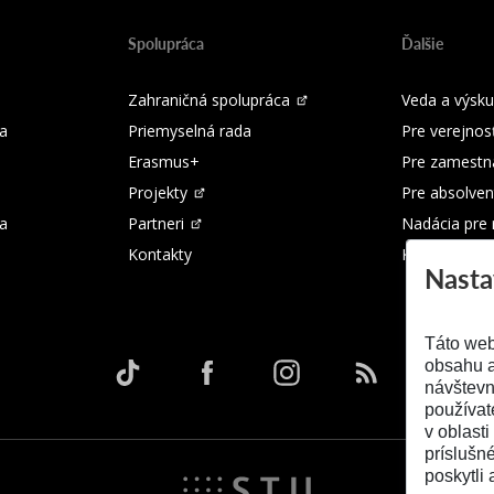
Spolupráca
Ďalšie
Zahraničná spolupráca
Veda a výsk
a
Priemyselná rada
Pre verejnos
Erasmus+
Pre zamestn
Projekty
Pre absolven
ka
Partneri
Nadácia pre
Kontakty
Kontakty
Nasta
Táto web
obsahu a
návštevn
používat
v oblasti
príslušn
poskytli 