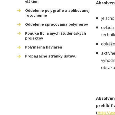
vlákien
Absolven
Oddelenie polygrafie a aplikovanej
fotochémie
je scho
Oddelenie spracovania polymérov
ovláda 
Ponuka Bc. a iných študentských
technik
projektov
dokáže
Polymérna kaviareň
aktívne
Propagačné stránky ústavu
vyhodno
obrazu
Absolven
prehĺbiť
(
http://w