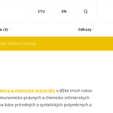
STU
EN
e (3)
Odkazy
rske štúdium</strong>
émia a chemické materiály
v dĺžke troch rokov
ekonomicko-právnych a chemicko-­inži­nier­skych
a báze prírodných a syntetických polymérnych a