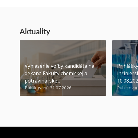
Aktuality
Vyhlásenie voľby kandidáta na
Prihlášk
dekana Fakulty chemickej a
inžiniers
potravinárske...
10.08.20
Publikované 31.07.2026
Publikova