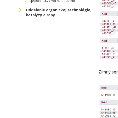
spoločenský život na oddelení
Oddelenie organickej technológie,
katalýzy a ropy
Zimný sem