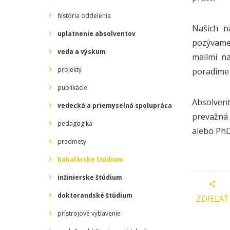
história oddelenia
Našich n
uplatnenie absolventov
pozývame 
veda a výskum
mailmi na
projekty
poradíme 
publikácie
Absolven
vedecká a priemyselná spolupráca
prevažná 
pedagogika
alebo PhD
predmety
bakalárske štúdium
inžinierske štúdium
doktorandské štúdium
ZDIEĽAŤ
prístrojové vybavenie