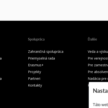
Spolupráca
Ďalšie
Zahraničná spolupráca
Veda a výsk
a
Priemyselná rada
Pre verejnos
Erasmus+
Pre zamestn
Projekty
Pre absolven
ka
Partneri
Nadácia pre
Kontakty
Kontakty
Nasta
Táto web