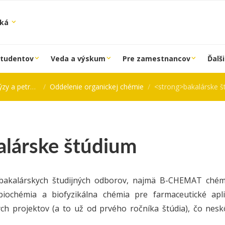
ská
študentov
Veda a výskum
Pre zamestnancov
Ďalši
petrochémie
Oddelenie organickej chémie
<strong>bakalárske š
alárske štúdium
 bakalárskych študijných odborov, najmä B-CHEMAT chémi
iochémia a biofyzikálna chémia pre farmaceutické apl
h projektov (a to už od prvého ročníka štúdia), čo nesk