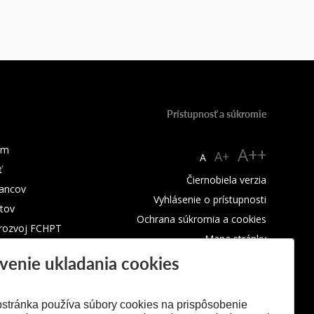
Prístupnosť a súkromie
um
A++
A+
A
ť
Čiernobiela verzia
ancov
Vyhlásenie o prístupnosti
tov
Ochrana súkromia a cookies
 rozvoj FCHPT
Mapa stránky
venie ukladania cookies
RSS
stránka používa súbory cookies na prispôsobenie