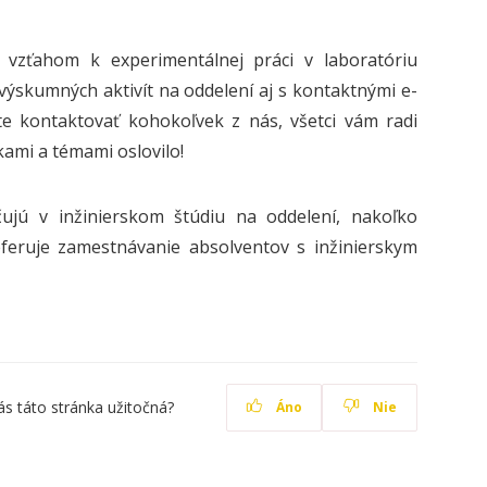
 vzťahom k experimentálnej práci v laboratóriu
 výskumných aktivít na oddelení aj s kontaktnými e-
te kontaktovať kohokoľvek z nás, všetci vám radi
kami a témami oslovilo!
jú v inžinierskom štúdiu na oddelení, nakoľko
eferuje zamestnávanie absolventov s inžinierskym
ás táto stránka užitočná?
Áno
Nie