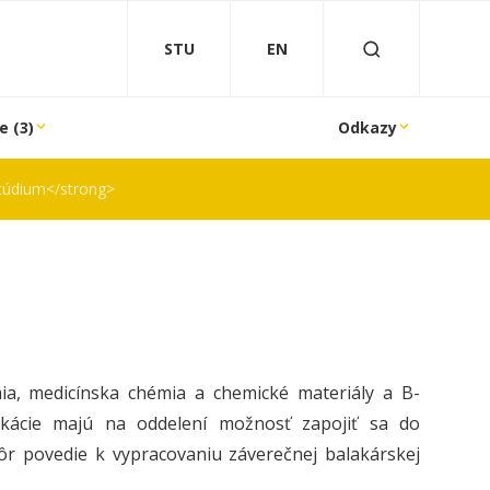
STU
EN
e (3)
Odkazy
túdium</strong>
a, medicínska chémia a chemické materiály a B-
ikácie majú na oddelení možnosť zapojiť sa do
ôr povedie k vypracovaniu záverečnej balakárskej