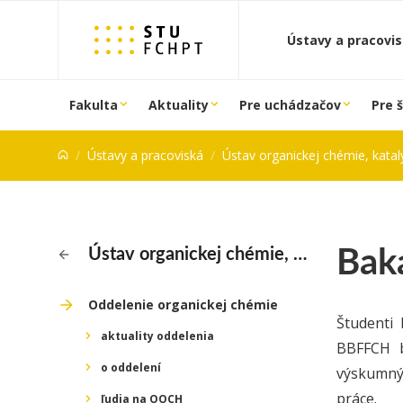
Prejsť na obsah
Ústavy a pracovi
Fakulta
Aktuality
Pre uchádzačov
Pre 
Ústavy a pracoviská
Ústav organickej chémie, katalýzy a 
Bak
Ústav organickej chémie, katalýzy a petrochémie
Oddelenie organickej chémie
Študenti
aktuality oddelenia
BBFFCH b
o oddelení
výskumnýc
práce.
ľudia na OOCH