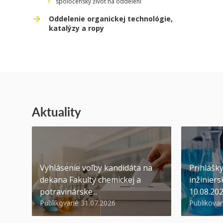
spoločenský život na oddelení
Oddelenie organickej technológie,
katalýzy a ropy
Aktuality
Vyhlásenie voľby kandidáta na
Prihlášk
dekana Fakulty chemickej a
inžiniers
potravinárske...
10.08.20
Publikované 31.07.2026
Publikova