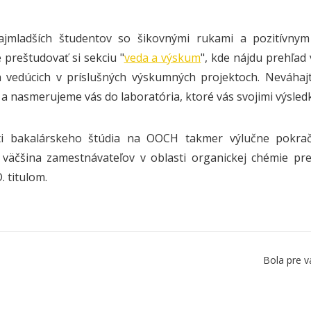
ajmladších študentov so šikovnými rukami a pozitívnym
preštudovať si sekciu "
veda a výskum
", kde nájdu prehľad
 vedúcich v príslušných výskumných projektoch. Neváhaj
a nasmerujeme vás do laboratória, ktoré vás svojimi výsled
ti bakalárskeho štúdia na OOCH takmer výlučne pokraču
väčšina zamestnávateľov v oblasti organickej chémie pr
. titulom.
Bola pre v