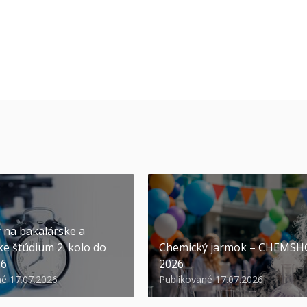
y na bakalárske a
ke štúdium 2. kolo do
Chemický jarmok – CHEMS
26
2026
né 17.07.2026
Publikované 17.07.2026