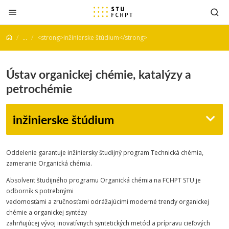
Prejsť na obsah
...
<strong>inžinierske štúdium</strong>
Ústav organickej chémie, katalýzy a
petrochémie
inžinierske štúdium
Oddelenie garantuje inžiniersky študijný program Technická chémia,
zameranie Organická chémia.
Absolvent študijného programu Organická chémia na FCHPT STU je
odborník s potrebnými
vedomosťami a zručnosťami odrážajúcimi moderné trendy organickej
chémie a organickej syntézy
zahrňujúcej vývoj inovatívnych syntetických metód a prípravu cieľových