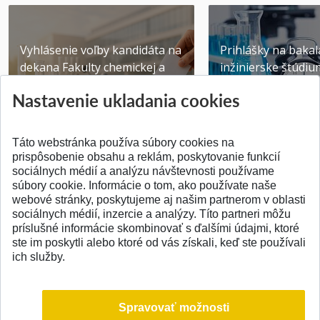
Vyhlásenie voľby kandidáta na
Prihlášky na bakal
dekana Fakulty chemickej a
inžinierske štúdiu
potravinárske...
10.08.2026
Nastavenie ukladania cookies
Publikované 31.07.2026
Publikované 17.07.20
Táto webstránka používa súbory cookies na
prispôsobenie obsahu a reklám, poskytovanie funkcií
sociálnych médií a analýzu návštevnosti používame
súbory cookie. Informácie o tom, ako používate naše
webové stránky, poskytujeme aj našim partnerom v oblasti
SPÄŤ NA VRCH
sociálnych médií, inzercie a analýzy. Títo partneri môžu
príslušné informácie skombinovať s ďalšími údajmi, ktoré
ste im poskytli alebo ktoré od vás získali, keď ste používali
ich služby.
Spravovať možnosti