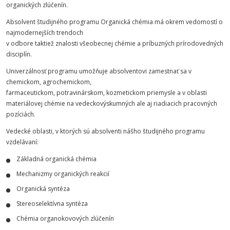
organických zlúčenín.
Absolvent študijného programu Organická chémia má okrem vedomostí o
najmodernejších trendoch
v odbore taktiež znalosti všeobecnej chémie a príbuzných prírodovedných
disciplín.
Univerzálnosť programu umožňuje absolventovi zamestnať sa v
chemickom, agrochemickom,
farmaceutickom, potravinárskom, kozmetickom priemysle a v oblasti
materiálovej chémie na vedeckovýskumných ale aj riadiacich pracovných
pozíciách.
Vedecké oblasti, v ktorých sú absolventi nášho študijného programu
vzdelávaní:
Základná organická chémia
Mechanizmy organických reakcií
Organická syntéza
Stereoselektívna syntéza
Chémia organokovových zlúčenín