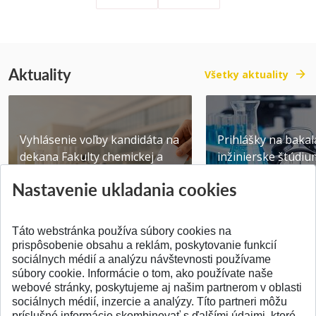
Aktuality
Všetky aktuality
Vyhlásenie voľby kandidáta na
Prihlášky na bakal
dekana Fakulty chemickej a
inžinierske štúdiu
potravinárske...
10.08.2026
Nastavenie ukladania cookies
Publikované 31.07.2026
Publikované 17.07.20
Táto webstránka používa súbory cookies na
prispôsobenie obsahu a reklám, poskytovanie funkcií
sociálnych médií a analýzu návštevnosti používame
súbory cookie. Informácie o tom, ako používate naše
webové stránky, poskytujeme aj našim partnerom v oblasti
SPÄŤ NA VRCH
sociálnych médií, inzercie a analýzy. Títo partneri môžu
príslušné informácie skombinovať s ďalšími údajmi, ktoré