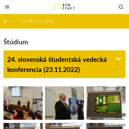
Prejsť na obsah
...
24. ŠVK (23.11.2022)
Štúdium
24. slovenská študentská vedecká
konferencia (23.11.2022)