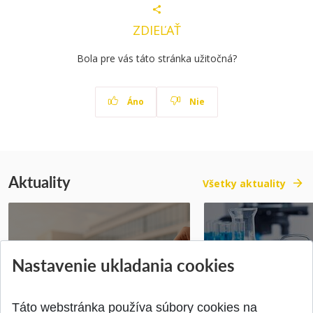
ZDIEĽAŤ
Bola pre vás táto stránka užitočná?
Áno
Nie
Aktuality
Všetky aktuality
Vyhlásenie voľby kandidáta na
Prihlášky na bakal
Nastavenie ukladania cookies
dekana Fakulty chemickej a
inžinierske štúdiu
potravinárske...
10.08.2026
Publikované 31.07.2026
Publikované 17.07.20
Táto webstránka používa súbory cookies na