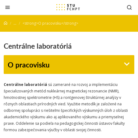
Prejsť na obsah
...
<strong>O pracovisku</strong>
Centrálne laboratóriá
O pracovisku
Centrálne laboratóriá
sú zamerané na rozvoj a implementáciu
špecializovaných metód nukleárnej magnetickej rezonancie (NMR),
hmotnostnej spektrometrie (HS) a rontgenovej štruktúrnej analýzy v
rôznych oblastiach prírodných vied. Využitie metodík je založené na
odbornej spolupráci s riešiteľmi špecifických výskumných úloh z oblasti
akademického výskumu ako aj aplikovaného výskumu a priemyselnej
praxe. Oddelenie sa podieľa na pedagogickej činnosti ústavov fakulty
formou zabezpečovania výučby v oblasti svojej činnosti.