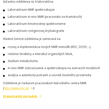
Súčasťou oddelenia sú 4 laboratória:
Laboratórium NMR spektroskopie
Laboratórium in-vivo NMR (pracovisko na Kramároch)
Laboratórium hmotnostnej spektrometrie
Laboratórium rontgenovej kryštalografie
Vlastná činnosť oddelenia je zameraná na:
rozvoj a implementácia nových NMR metodík (RDC, DOSY,...),
riešenie štruktúry a interakcií organických látok,
štúdium metabolizmu
in-vivo NMR zobrazovanie a spektroskopia na zvieracích modeloch
analýza a autenticita potravín a vzoriek životného prostredia
Oddelenie je riadiacim pracoviskom Národného centra NMR
(
http://www.nmr.sk
/)
Organizačný poriadok