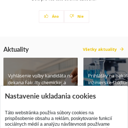
Áno
Nie
Aktuality
Všetky aktuality
Vyhlásenie voľby kandidáta na
Prihlášky na bakal
dekana Fakulty chemickej a
inžinierske štúdiu
potravinárske...
10.08.2026
Nastavenie ukladania cookies
Publikované 31.07.2026
Publikované 17.07.20
Táto webstránka používa súbory cookies na
prispôsobenie obsahu a reklám, poskytovanie funkcií
sociálnych médií a analýzu návštevnosti používame