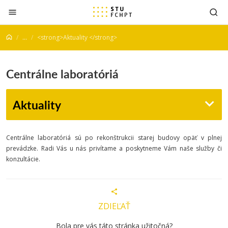
Prejsť na obsah
...
<strong>Aktuality </strong>
Centrálne laboratóriá
Aktuality
Centrálne laboratóriá sú po rekonštrukcii starej budovy opäť v plnej
prevádzke. Radi Vás u nás privítame a poskytneme Vám naše služby či
konzultácie.
ZDIEĽAŤ
Bola pre vás táto stránka užitočná?