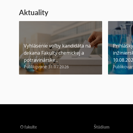
Aktuality
Vyhlásenie voľby kandidáta na
Prihlášk
dekana Fakulty chemickej a
inžiniers
potravinárske...
10.08.20
Publikované 31.07.2026
Publikova
O fakulte
Štúdium