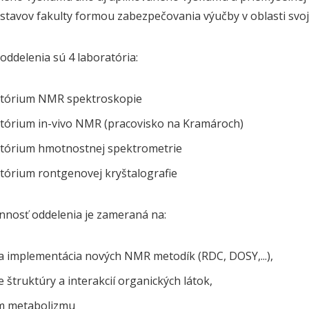
ústavov fakulty formou zabezpečovania výučby v oblasti svoje
oddelenia sú 4 laboratória:
tórium NMR spektroskopie
tórium in-vivo NMR (pracovisko na Kramároch)
tórium hmotnostnej spektrometrie
tórium rontgenovej kryštalografie
innosť oddelenia je zameraná na:
 a implementácia nových NMR metodík (RDC, DOSY,...),
e štruktúry a interakcií organických látok,
m metabolizmu