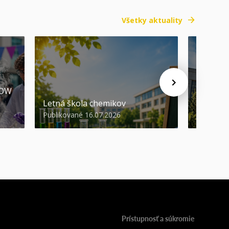
Všetky aktuality
HOW
Promóci
Letná škola chemikov
STU
Publikované 16.07.2026
Publikova
Prístupnosť a súkromie