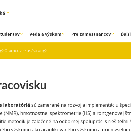
ská
študentov
Veda a výskum
Pre zamestnancov
Ďalši
g>O pracovisku</strong>
racovisku
e laboratóriá
sú zamerané na rozvoj a implementáciu špeci
e (NMR), hmotnostnej spektrometrie (HS) a rontgenovej štr
itie metodík je založené na odbornej spolupráci s riešiteľmi
ého výskumu ako aj aplikovaného výskumu a priemyselnej p