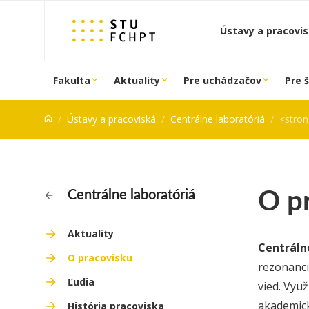
Prejsť na obsah
Ústavy a pracovi
Fakulta
Aktuality
Pre uchádzačov
Pre 
Ústavy a pracoviská
Centrálne laboratóriá
<stron
O p
Centrálne laboratóriá
Aktuality
Centráln
O pracovisku
rezonanci
Ľudia
vied. Využ
akademick
História pracoviska