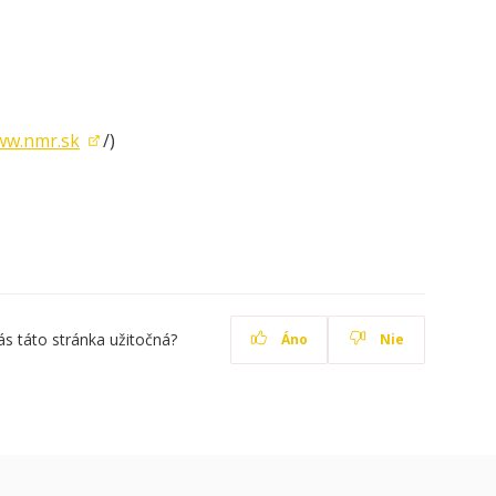
ww.nmr.sk
/)
ás táto stránka užitočná?
Áno
Nie