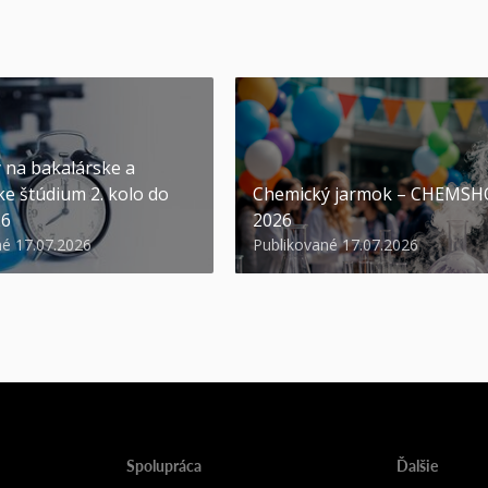
y na bakalárske a
ke štúdium 2. kolo do
Chemický jarmok – CHEMS
26
2026
né 17.07.2026
Publikované 17.07.2026
Spolupráca
Ďalšie