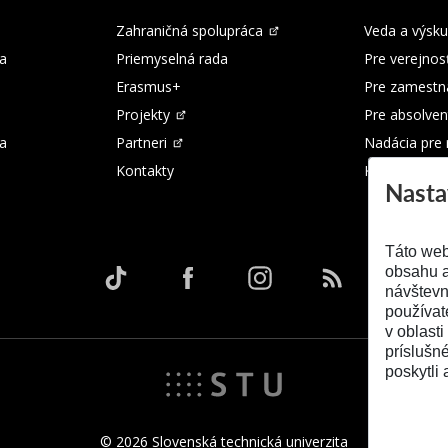
Zahraničná spolupráca
Veda a výsk
a
Priemyselná rada
Pre verejnos
Erasmus+
Pre zamestn
Projekty
Pre absolven
ka
Partneri
Nadácia pre
Kontakty
Kontakty
Nasta
Táto web
obsahu a
návštevn
používat
v oblasti
príslušn
poskytli 
© 2026 Slovenská technická univerzita