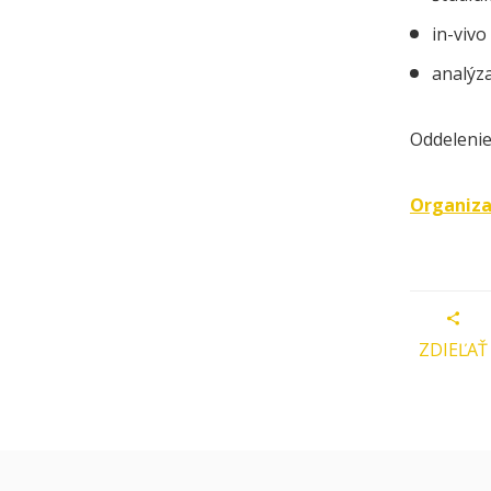
in-viv
analýza
Oddelenie
Organiza
ZDIEĽAŤ