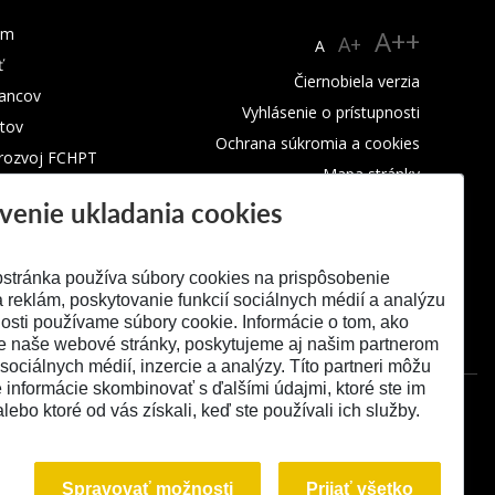
um
A++
A+
A
ť
Čiernobiela verzia
ancov
Vyhlásenie o prístupnosti
tov
Ochrana súkromia a cookies
 rozvoj FCHPT
Mapa stránky
venie ukladania cookies
RSS
stránka používa súbory cookies na prispôsobenie
 reklám, poskytovanie funkcií sociálnych médií a analýzu
osti používame súbory cookie. Informácie o tom, ako
e naše webové stránky, poskytujeme aj našim partnerom
 sociálnych médií, inzercie a analýzy. Títo partneri môžu
é informácie skombinovať s ďalšími údajmi, ktoré ste im
alebo ktoré od vás získali, keď ste používali ich služby.
Spravovať možnosti
Prijať všetko