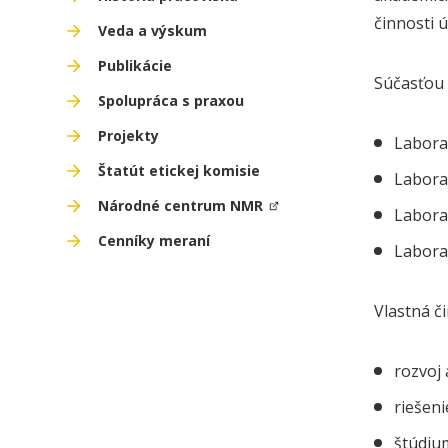
činnosti 
Veda a výskum
Publikácie
Súčasťou 
Spolupráca s praxou
Projekty
Labora
Štatút etickej komisie
Labora
Národné centrum NMR
Labora
Cenníky meraní
Labora
Vlastná č
rozvoj
riešeni
štúdiu