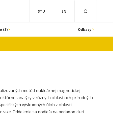
STU
EN
e (3)
Odkazy
alizovaných metód nukleárnej magnetickej
uktúrnej analýzy v rôznych oblastiach prírodných
 špecifických výskumných úloh z oblasti
raxe. Oddelenie sa podieľa na pedagogickej