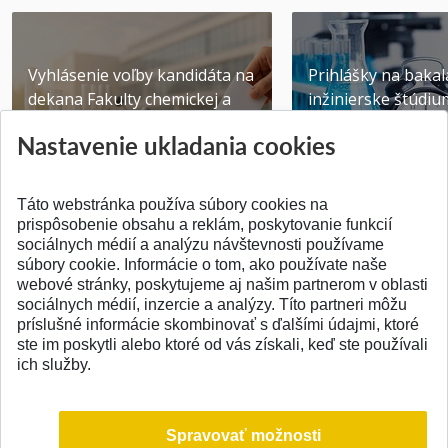
Vyhlásenie voľby kandidáta na
Prihlášky na bakal
dekana Fakulty chemickej a
inžinierske štúdiu
potravinárske...
10.08.2026
Nastavenie ukladania cookies
Publikované 31.07.2026
Publikované 17.07.20
Táto webstránka používa súbory cookies na
prispôsobenie obsahu a reklám, poskytovanie funkcií
sociálnych médií a analýzu návštevnosti používame
súbory cookie. Informácie o tom, ako používate naše
webové stránky, poskytujeme aj našim partnerom v oblasti
SPÄŤ NA VRCH
sociálnych médií, inzercie a analýzy. Títo partneri môžu
príslušné informácie skombinovať s ďalšími údajmi, ktoré
ste im poskytli alebo ktoré od vás získali, keď ste používali
ich služby.
Spravovať možnosti