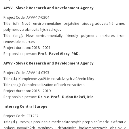
APVV - Slovak Research and Development Agency
Project Code: APVV-17-0304
Title (sl.): Nové environmentálne prijateľné biodegradovateľné zmesi
polymérov z obnoviteľných zdrojov
Title (eng.): New environmentally friendly polymeric mixtures from
renewable sources
Project duration: 2018 - 2021
Responsible person:
Prof. Pavel Alexy, PhD.
APVV - Slovak Research and Development Agency
Project Code: APVV-14-0393
Title (sl.): Komplexné využitie extraktívnych zlúčenín kôry
Title (eng.): Complex utilization of bark extractives
Project duration: 2015 - 2019
Responsible person:
Dr.h.c. Prof. Dušan Bakoš, DSc.
Interreg Central Europe
Project Code: CE1237
Title (sl.): Rozvoj a posilnenie medzisektorových prepojení medzi aktérmi v
oblasti inovačných systémov udržateľných biokompozitných obalov v