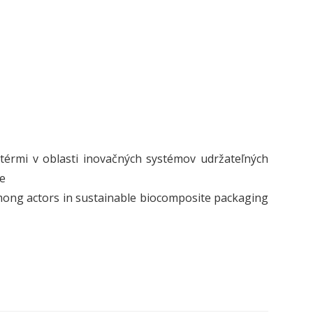
aktérmi v oblasti inovačných systémov udržateľných
e
among actors in sustainable biocomposite packaging