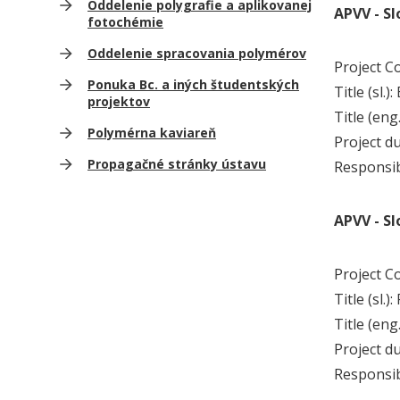
Oddelenie polygrafie a aplikovanej
APVV - S
fotochémie
Oddelenie spracovania polymérov
Project C
Ponuka Bc. a iných študentských
Title (sl.
projektov
Title (en
Polymérna kaviareň
Project d
Propagačné stránky ústavu
Responsi
APVV - S
Project C
Title (sl
Title (en
Project d
Responsi