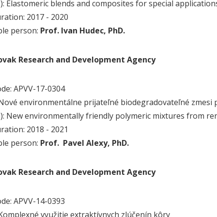
.): Elastomeric blends and composites for special application
uration: 2017 - 2020
ble person:
Prof. Ivan Hudec, PhD.
lovak Research and Development Agency
ode: APVV-17-0304
.): Nové environmentálne prijateľné biodegradovateľné zmesi
g.): New environmentally friendly polymeric mixtures from r
uration: 2018 - 2021
ble person:
Prof. Pavel Alexy, PhD.
lovak Research and Development Agency
ode: APVV-14-0393
): Komplexné využitie extraktívnych zlúčenín kôry