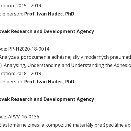
uration: 2015 - 2019
ble person:
Prof. Ivan Hudec, PhD.
lovak Research and Development Agency
ode: PP-H2020-18-0014
.): Analýza a porozumenie adhéznej sily v moderných pneumat
g.): Analysing, Understanding and Understanding the Adhesi
uration: 2018 - 2019
ble person:
Prof. Ivan Hudec, PhD.
lovak Research and Development Agency
ode: APVV-16-0136
): Elastomérne zmesi a kompozitné materiály pre špeciálne apl