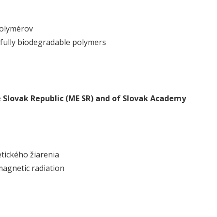
polymérov
 fully biodegradable polymers
he Slovak Republic (ME SR) and of Slovak Academy
tického žiarenia
magnetic radiation