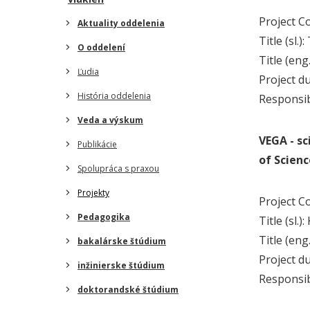
Project C
Aktuality oddelenia
Title (sl
O oddelení
Title (en
Ľudia
Project d
História oddelenia
Responsi
Veda a výskum
VEGA - sc
Publikácie
of Scienc
Spolupráca s praxou
Projekty
Project C
Pedagogika
Title (sl
Title (en
bakalárske štúdium
Project d
inžinierske štúdium
Responsi
doktorandské štúdium