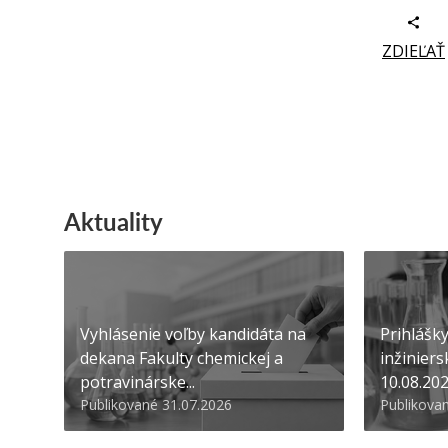
ZDIEĽAŤ
Aktuality
Vyhlásenie voľby kandidáta na
Prihlášk
dekana Fakulty chemickej a
inžiniers
potravinárske...
10.08.20
Publikované 31.07.2026
Publikova