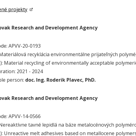
né projekty
lovak Research and Development Agency
ode: APVV-20-0193
.): Materiálová recyklácia environmentálne prijateľných poly
g.): Material recycling of environmentally acceptable polyme
uration: 2021 - 2024
ble person:
doc. Ing. Roderik Plavec, PhD.
lovak Research and Development Agency
ode: APVV-14-0566
.): Nereaktívne tavné lepidlá na báze metalocénových polymér
g.): Unreactive melt adhesives based on metallocene polymers 