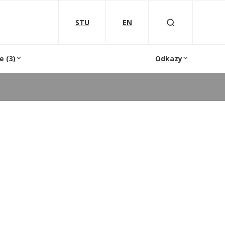
STU
EN
e (3)
Odkazy