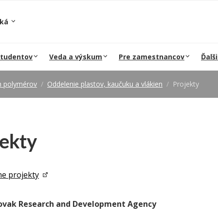
ská
študentov
Veda a výskum
Pre zamestnancov
Ďalši
ch polymérov
Oddelenie plastov, kaučuku a vlákien
Projekty
jekty
ne projekty
lovak Research and Development Agency