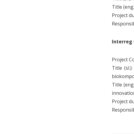
Title (eng
Project d
Responsi
Interreg
Project C
Title (sl
biokompo
Title (en
innovatio
Project d
Responsi