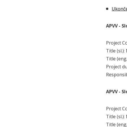
Ukonče
APVV - S
Project C
Title (sl
Title (en
Project d
Responsi
APVV - S
Project C
Title (sl
Title (en