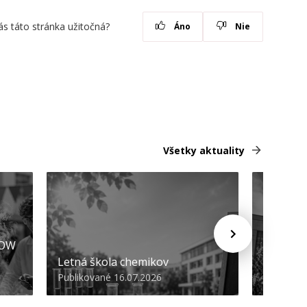
ás táto stránka užitočná?
Áno
Nie
Všetky aktuality
HOW
Promóci
Letná škola chemikov
STU
Publikované 16.07.2026
Publikova