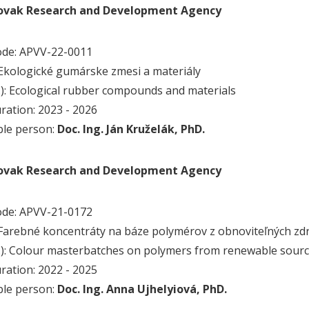
lovak Research and Development Agency
ode: APVV-22-0011
): Ekologické gumárske zmesi a materiály
g.): Ecological rubber compounds and materials
uration: 2023 - 2026
ble person:
Doc. Ing. Ján Kruželák, PhD.
lovak Research and Development Agency
ode: APVV-21-0172
.): Farebné koncentráty na báze polymérov z obnoviteľných zd
g.): Colour masterbatches on polymers from renewable sour
uration: 2022 - 2025
ble person:
Doc. Ing. Anna Ujhelyiová, PhD.