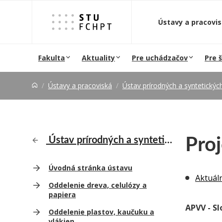
Prejsť na obsah
Ústavy a pracovi
Fakulta
Aktuality
Pre uchádzačov
Pre 
Ústavy a pracoviská
Ústav prírodných a syntetický
Pro
Ústav prírodných a syntetických polymérov
Úvodná stránka ústavu
Aktuál
Oddelenie dreva, celulózy a
papiera
APVV - S
Oddelenie plastov, kaučuku a
vlákien