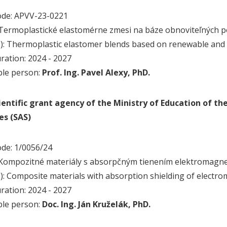
ode: APVV-23-0221
.): Termoplastické elastomérne zmesi na báze obnoviteľných 
g.): Thermoplastic elastomer blends based on renewable and
uration: 2024 - 2027
ble person:
Prof. Ing. Pavel Alexy, PhD.
ientific grant agency of the Ministry of Education of t
es (SAS)
ode: 1/0056/24
.): Kompozitné materiály s absorpčným tienením elektromagne
g.): Composite materials with absorption shielding of electro
uration: 2024 - 2027
ble person:
Doc. Ing. Ján Kruželák, PhD.