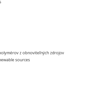
s
 polymérov z obnoviteľných zdrojov
enewable sources