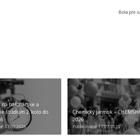
Bola pre v
y na bakalárske a
ke štúdium 2. kolo do
Chemický jarmok – CHEMS
26
2026
né 17.07.2026
Publikované 17.07.2026