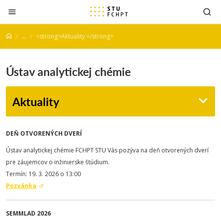
Prejsť na obsah
...
<strong>Aktuality </strong>
Ústav analytickej chémie
Aktuality
DEŇ OTVORENÝCH DVERÍ
Ústav analytickej chémie FCHPT STU Vás pozýva na deň otvorených dverí
pre záujemcov o inžinierske štúdium.
Termín: 19. 3. 2026 o 13:00
Pozvánka
SEMMLAD 2026