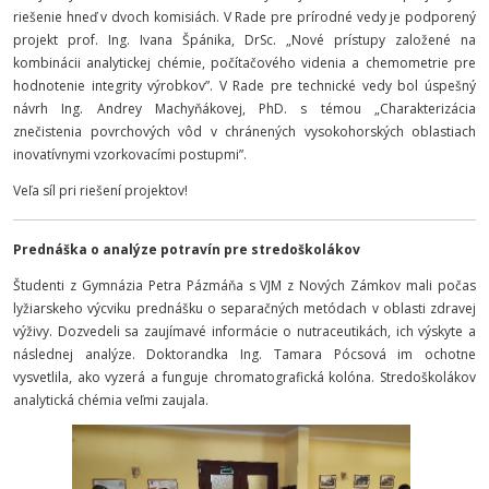
riešenie hneď v dvoch komisiách. V Rade pre prírodné vedy je podporený
projekt prof. Ing. Ivana Špánika, DrSc. „
Nové prístupy založené na
kombinácii analytickej chémie, počítačového videnia a chemometrie pre
hodnotenie integrity výrobkov”.
V Rade pre technické vedy bol úspešný
návrh Ing. Andrey Machyňákovej, PhD. s témou „
Charakterizácia
znečistenia povrchových vôd v chránených vysokohorských oblastiach
inovatívnymi vzorkovacími postupmi”.
Veľa síl pri riešení projektov!
Prednáška o analýze potravín pre stredoškolákov
Študenti z Gymnázia Petra Pázmáňa s VJM z Nových Zámkov mali počas
lyžiarskeho výcviku prednášku o separačných metódach v oblasti zdravej
výživy. Dozvedeli sa zaujímavé informácie o nutraceutikách, ich výskyte a
následnej analýze. Doktorandka Ing. Tamara Pócsová im ochotne
vysvetlila, ako vyzerá a funguje chromatografická kolóna. Stredoškolákov
analytická chémia veľmi zaujala.