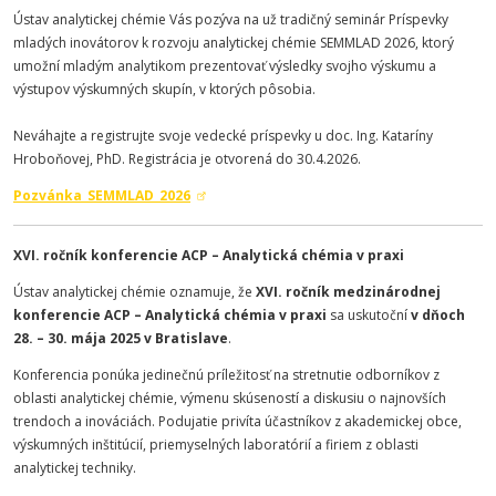
Ústav analytickej chémie Vás pozýva na už tradičný seminár Príspevky
mladých inovátorov k rozvoju analytickej chémie SEMMLAD 2026, ktorý
umožní mladým analytikom prezentovať výsledky svojho výskumu a
výstupov výskumných skupín, v ktorých pôsobia.
Neváhajte a registrujte svoje vedecké príspevky u doc. Ing. Kataríny
Hroboňovej, PhD. Registrácia je otvorená do 30.4.2026.
Pozvánka_SEMMLAD_2026
XVI. ročník konferencie ACP – Analytická chémia v praxi
Ústav analytickej chémie oznamuje, že
XVI. ročník medzinárodnej
konferencie ACP – Analytická chémia v praxi
sa uskutoční
v dňoch
28. – 30. mája 2025 v Bratislave
.
Konferencia ponúka jedinečnú príležitosť na stretnutie odborníkov z
oblasti analytickej chémie, výmenu skúseností a diskusiu o najnovších
trendoch a inováciách. Podujatie privíta účastníkov z akademickej obce,
výskumných inštitúcií, priemyselných laboratórií a firiem z oblasti
analytickej techniky.