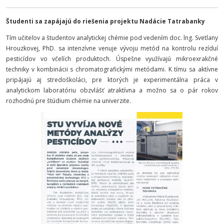
Študenti sa zapájajú do riešenia projektu Nadácie Tatrabanky
Tím učiteľov a študentov analytickej chémie pod vedením doc. lng. Svetlany
Hrouzkovej, PhD. sa intenzívne venuje vývoju metód na kontrolu rezíduí
pesticídov vo včelích produktoch. Úspešne využívajú mikroexrakčné
techniky v kombinácii s chromatografickými metódami. K tímu sa aktívne
pripájajú aj stredoškoláci, pre ktorých je experimentálna práca v
analytickom laboratóriu obzvlášť atraktívna a možno sa o pár rokov
rozhodnú pre štúdium chémie na univerzite.