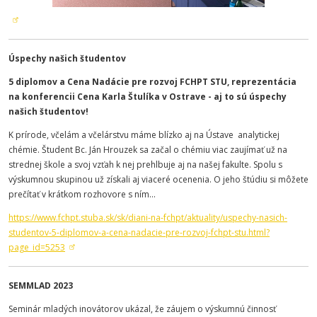
Úspechy našich študentov
5 diplomov a Cena Nadácie pre rozvoj FCHPT STU, reprezentácia
na konferencii Cena Karla Štulíka v Ostrave - aj to sú úspechy
našich študentov!
K prírode, včelám a včelárstvu máme blízko aj na Ústave analytickej
chémie. Študent Bc. Ján Hrouzek sa začal o chémiu viac zaujímať už na
strednej škole a svoj vzťah k nej prehlbuje aj na našej fakulte. Spolu s
výskumnou skupinou už získali aj viaceré ocenenia. O jeho štúdiu si môžete
prečítať v krátkom rozhovore s ním...
https://www.fchpt.stuba.sk/sk/diani-na-fchpt/aktuality/uspechy-nasich-
studentov-5-diplomov-a-cena-nadacie-pre-rozvoj-fchpt-stu.html?
page_id=5253
SEMMLAD 2023
Seminár mladých inovátorov ukázal, že záujem o výskumnú činnosť