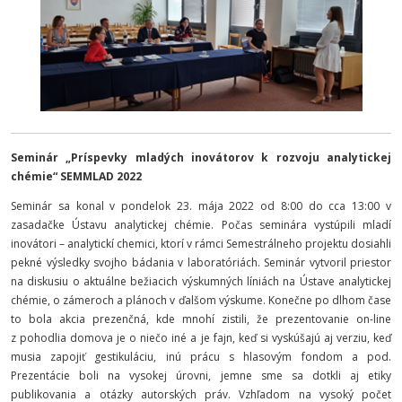
Seminár „Príspevky mladých inovátorov k rozvoju analytickej
chémie“ SEMMLAD 2022
Seminár sa konal v pondelok 23. mája 2022 od 8:00 do cca 13:00 v
zasadačke Ústavu analytickej chémie. Počas seminára vystúpili mladí
inovátori – analytickí chemici, ktorí v rámci Semestrálneho projektu dosiahli
pekné výsledky svojho bádania v laboratóriách. Seminár vytvoril priestor
na diskusiu o aktuálne bežiacich výskumných líniách na Ústave analytickej
chémie, o zámeroch a plánoch v ďalšom výskume. Konečne po dlhom čase
to bola akcia prezenčná, kde mnohí zistili, že prezentovanie on-line
z pohodlia domova je o niečo iné a je fajn, keď si vyskúšajú aj verziu, keď
musia zapojiť gestikuláciu, inú prácu s hlasovým fondom a pod.
Prezentácie boli na vysokej úrovni, jemne sme sa dotkli aj etiky
publikovania a otázky autorských práv. Vzhľadom na vysoký počet