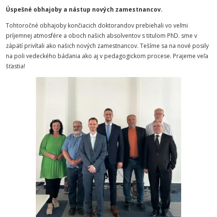
Úspešné obhajoby a nástup nových zamestnancov.
Tohtoročné obhajoby končiacich doktorandov prebiehali vo veľmi
príjemnej atmosfére a oboch našich absolventov s titulom PhD. sme v
zápätí privítali ako našich nových zamestnancov. Tešíme sa na nové posily
na poli vedeckého bádania ako aj v pedagogickom procese. Prajeme veľa
šťastia!