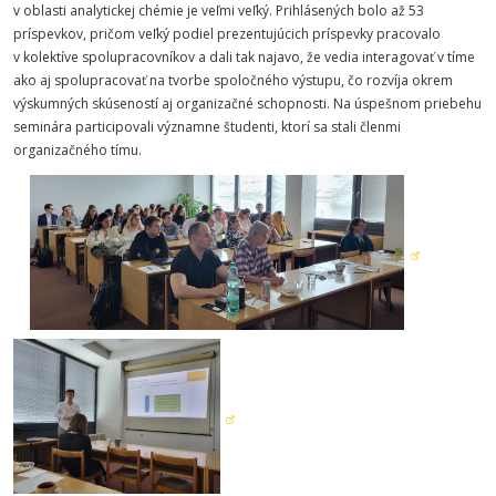
v oblasti analytickej chémie je veľmi veľký. Prihlásených bolo až 53
príspevkov, pričom veľký podiel prezentujúcich príspevky pracovalo
v kolektíve spolupracovníkov a dali tak najavo, že vedia interagovať v tíme
ako aj spolupracovať na tvorbe spoločného výstupu, čo rozvíja okrem
výskumných skúseností aj organizačné schopnosti. Na úspešnom priebehu
seminára participovali významne študenti, ktorí sa stali členmi
organizačného tímu.