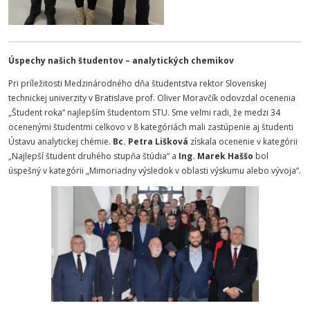
Úspechy našich študentov – analytických chemikov
Pri príležitosti Medzinárodného dňa študentstva rektor Slovenskej
technickej univerzity v Bratislave prof. Oliver Moravčík odovzdal ocenenia
„Študent roka“ najlepším študentom STU. Sme veľmi radi, že medzi 34
ocenenými študentmi celkovo v 8 kategóriách mali zastúpenie aj študenti
Ústavu analytickej chémie.
Bc. Petra Lišková
získala ocenenie v kategórii
„Najlepší študent druhého stupňa štúdia“ a
Ing. Marek Haššo
bol
úspešný v kategórii „Mimoriadny výsledok v oblasti výskumu alebo vývoja“.