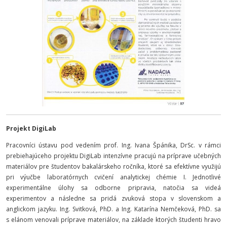
Projekt DigiLab
Pracovníci ústavu pod vedením prof. Ing. Ivana Špánika, DrSc. v rámci
prebiehajúceho projektu DigiLab intenzívne pracujú na príprave učebných
materiálov pre študentov bakalárskeho ročníka, ktoré sa efektívne využijú
pri výučbe laboratórnych cvičení analytickej chémie I. Jednotlivé
experimentálne úlohy sa odborne pripravia, natočia sa videá
experimentov a následne sa pridá zvuková stopa v slovenskom a
anglickom jazyku. Ing. Svitková, PhD. a Ing. Katarína Nemčeková, PhD. sa
s elánom venovali príprave materiálov, na základe ktorých študenti hravo