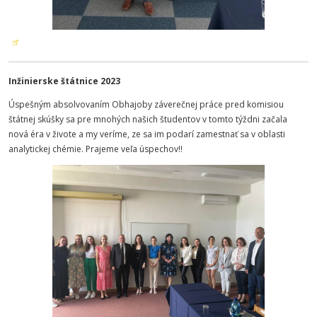
Inžinierske štátnice 2023
Úspešným absolvovaním Obhajoby záverečnej práce pred komisiou
štátnej skúšky sa pre mnohých našich študentov v tomto týždni začala
nová éra v živote a my veríme, ze sa im podarí zamestnať sa v oblasti
analytickej chémie. Prajeme veľa úspechov!!