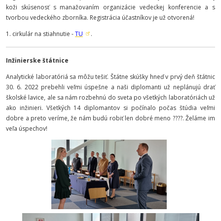
koži skúsenosť s manažovaním organizácie vedeckej konferencie a s
tvorbou vedeckého zborníka. Registrácia účastníkov je už otvorená!
1. cirkulár na stiahnutie -
TU
.
Inžinierske štátnice
Analytické laboratóriá sa môžu tešiť. Štátne skúšky hneď v prvý deň štátnic
30. 6. 2022 prebehli veľmi úspešne a naši diplomanti už neplánujú drať
školské lavice, ale sa nám rozbehnú do sveta po všetkých laboratóriách už
ako inžinieri. Všetkých 14 diplomantov si počínalo počas štúdia veľmi
dobre a preto veríme, že nám budú robiť len dobré meno ????. Želáme im
veľa úspechov!