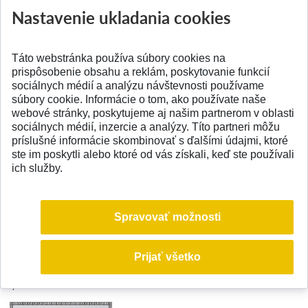
Nastavenie ukladania cookies
Táto webstránka používa súbory cookies na
prispôsobenie obsahu a reklám, poskytovanie funkcií
sociálnych médií a analýzu návštevnosti používame
súbory cookie. Informácie o tom, ako používate naše
webové stránky, poskytujeme aj našim partnerom v oblasti
sociálnych médií, inzercie a analýzy. Títo partneri môžu
príslušné informácie skombinovať s ďalšími údajmi, ktoré
ste im poskytli alebo ktoré od vás získali, keď ste používali
ich služby.
Smútočné oznámenie
S hlbokým zármutkom Vám oznamujeme, že nás dňa 21.01. 2022 nečakane
Spravovať možnosti
a navždy opustila vo veku 80 rokov pani Oľga Syčová-Milá. Vážime si prácu
našich bývalých zamestnancov a pani Sýčovej-Milej vďačíme za všetko
pracovné nasadenie a úsilie, ktoré rozvoju nášho ústavu po dlhé roky
Prijať všetko
venovala.
Spomíname!