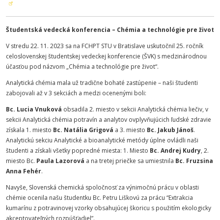
Študentská vedecká konferencia – Chémia a technológie pre život
V stredu 22. 11. 2023 sa na FCHPT STU v Bratislave uskutočnil 25. ročník
celoslovenskej študentskej vedeckej konferencie (ŠVK) s medzinárodnou
účasťou pod názvom „Chémia a technológie pre život“.
Analytická chémia mala už tradične bohaté zastúpenie – naši študenti
zabojovali až v 3 sekciách a medzi ocenenými boli:
Bc. Lucia Vnuková
obsadila 2. miesto v sekcii Analytická chémia liečiv, v
sekcii Analytická chémia potravín a analytov ovplyvňujúcich ľudské zdravie
získala 1. miesto
Bc. Natália Grigová
a 3. miesto
Bc. Jakub Jánoš
.
Analytickú sekciu Analytické a bioanalytické metódy úplne ovládli naši
študenti a získali všetky popredné miesta: 1. Miesto
Bc. Andrej Kudry
, 2.
miesto Bc.
Paula Lazorová
a na tretej priečke sa umiestnila
Bc. Fruzsina
Anna Fehér
.
Navyše, Slovenská chemická spoločnosť za výnimočnú prácu v oblasti
chémie ocenila našu študentku Bc. Petru Liškovú za prácu “Extrakcia
kumarínu z potravinovej vzorky obsahujúcej škoricu s použitím ekologicky
akceptovateľných rozpúšťadiel”.