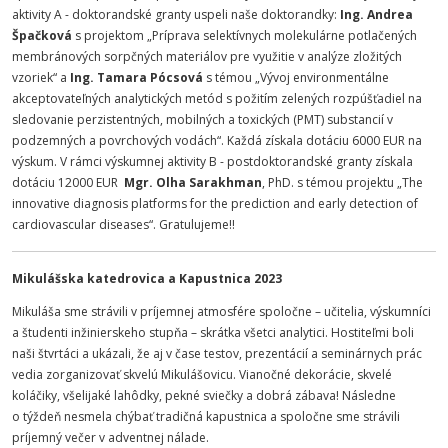
aktivity A - doktorandské granty uspeli naše doktorandky:
Ing. Andrea
Špačková
s projektom „Príprava selektívnych molekulárne potlačených
membránových sorpčných materiálov pre využitie v analýze zložitých
vzoriek“ a
Ing. Tamara Pócsová
s témou „Vývoj environmentálne
akceptovateľných analytických metód s požitím zelených rozpúšťadiel na
sledovanie perzistentných, mobilných a toxických (PMT) substancií v
podzemných a povrchových vodách“. Každá získala dotáciu 6000 EUR na
výskum. V rámci výskumnej aktivity B - postdoktorandské granty získala
dotáciu 12000 EUR
Mgr. Olha Sarakhman
, PhD. s témou projektu „The
innovative diagnosis platforms for the prediction and early detection of
cardiovascular diseases“. Gratulujeme!!
Mikulášska katedrovica a Kapustnica 2023
Mikuláša sme strávili v príjemnej atmosfére spoločne – učitelia, výskumníci
a študenti inžinierskeho stupňa – skrátka všetci analytici. Hostiteľmi boli
naši štvrtáci a ukázali, že aj v čase testov, prezentácií a seminárnych prác
vedia zorganizovať skvelú Mikulášovicu. Vianočné dekorácie, skvelé
koláčiky, všelijaké lahôdky, pekné sviečky a dobrá zábava! Následne
o týždeň nesmela chýbať tradičná kapustnica a spoločne sme strávili
príjemný večer v adventnej nálade.