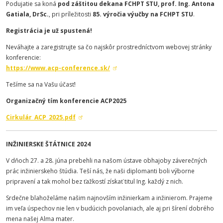
Podujatie sa koná
pod záštitou dekana FCHPT STU, prof. Ing. Antona
Gatiala, DrSc.
, pri príležitosti
85. výročia výučby na FCHPT STU
.
Registrácia je už spustená!
Neváhajte a zaregistrujte sa čo najskôr prostredníctvom webovej stránky
konferencie:
https://www.acp-conference.sk/
Tešíme sa na Vašu účasť!
Organizačný tím konferencie ACP2025
Cirkulár_ACP_2025.pdf
INŽINIERSKE ŠTÁTNICE 2024
V dňoch 27. a 28. júna prebehli na našom ústave obhajoby záverečných
prác inžinierskeho štúdia. Teší nás, že naši diplomanti boli výborne
pripravení a tak mohol bez ťažkostí získať titul Ing. každý z nich.
Srdečne blahoželáme našim najnovším inžinierkam a inžinierom. Prajeme
im veľa úspechov nie len v budúcich povolaniach, ale aj pri šírení dobrého
mena našej Alma mater.