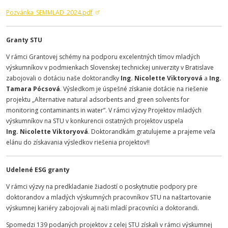
Pozvánka_SEMMLAD_2024.pdf
Granty STU
V rámci Grantovej schémy na podporu excelentných tímov mladých
výskumníkov v podmienkach Slovenskej technickej univerzity v Bratislave
zabojovali o dotáciu naše doktorandky
Ing. Nicolette Viktoryová
a
Ing.
Tamara Pócsová
. Výsledkom je úspešné získanie dotácie na riešenie
projektu „
Alternative natural adsorbents and green solvents for
monitoring contaminants in water”. V rámci výzvy Projektov mladých
výskumníkov na STU v konkurencii ostatných projektov uspela
Ing. Nicolette Viktoryová
. Doktorandkám gratulujeme a prajeme veľa
elánu do získavania výsledkov riešenia projektov!!
Udelené ESG granty
V rámci výzvy na predkladanie žiadostí o poskytnutie podpory pre
doktorandov a mladých výskumných pracovníkov STU na naštartovanie
výskumnej kariéry zabojovali aj naši mladí pracovníci a doktorandi.
Spomedzi 139 podaných projektov z celej STU získali v rámci výskumnej