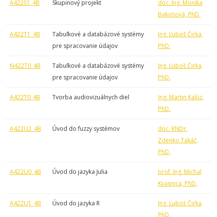
A422S1_4B
Skupinový projekt
doc. Ing. Monika
Bakošová, PhD.
A422T1_4B
Tabuľkové a databázové systémy
Ing. Ľuboš Čirka,
pre spracovanie údajov
PhD.
N422T0_4B
Tabuľkové a databázové systémy
Ing. Ľuboš Čirka,
pre spracovanie údajov
PhD.
A422T0_4B
Tvorba audiovizuálnych diel
Ing. Martin Kalúz,
PhD.
A422U2_4B
Úvod do fuzzy systémov
doc. RNDr.
Zdenko Takáč,
PhD.
A422U0_4B
Úvod do jazyka Julia
prof. Ing. Michal
Kvasnica, PhD.
A422U1_4B
Úvod do jazyka R
Ing. Ľuboš Čirka,
PhD.