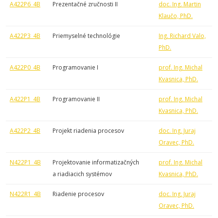
A422P6_4B
Prezentačné zručnosti II
doc. Ing. Martin
Klaučo, PhD.
A422P3_4B
Priemyselné technológie
Ing. Richard Valo,
PhD.
A422P0_4B
Programovanie I
prof. Ing. Michal
Kvasnica, PhD.
A422P1_4B
Programovanie II
prof. Ing. Michal
Kvasnica, PhD.
A422P2_4B
Projekt riadenia procesov
doc. Ing. Juraj
Oravec, PhD.
N422P1_4B
Projektovanie informatizačných
prof. Ing. Michal
a riadiacich systémov
Kvasnica, PhD.
N422R1_4B
Riadenie procesov
doc. Ing. Juraj
Oravec, PhD.