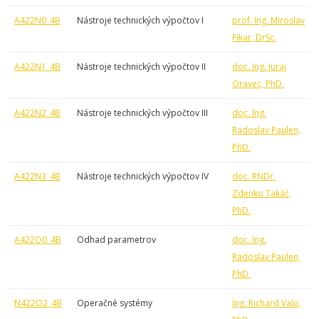
A422N0_4B
Nástroje technických výpočtov I
prof. Ing. Miroslav
Fikar, DrSc.
A422N1_4B
Nástroje technických výpočtov II
doc. Ing. Juraj
Oravec, PhD.
A422N2_4B
Nástroje technických výpočtov III
doc. Ing.
Radoslav Paulen,
PhD.
A422N3_4B
Nástroje technických výpočtov IV
doc. RNDr.
Zdenko Takáč,
PhD.
A422O0_4B
Odhad parametrov
doc. Ing.
Radoslav Paulen,
PhD.
N422O2_4B
Operačné systémy
Ing. Richard Valo,