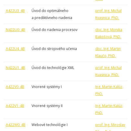
A422U3_4B
Úvod do optimálneho
prof. Ing. Michal
a prediktívneho riadenia
Kvasnica, PhD.
N422U0_4B
Úvod do riadenia procesov
doc. Ing. Monika
Bakošová, PhD.
A422U4_4B
Úvod do strojového učenia
doc. Ing. Martin
Klaučo, PhD.
N422U1_4B
Úvod do technológie XML
prof. Ing. Michal
Kvasnica, PhD.
A422V0_4B
Vnorené systémy I
Ing. Martin Kalúz,
PhD.
A422V1_4B
Vnorené systémy II
Ing. Martin Kalúz,
PhD.
A422W0_4B
Webové technológie I
prof. Ing. Miroslav