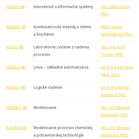
N422I0_4B
Internetové a informačné systémy
Ing. Ľuboš Čirka,
PhD.
A422K0_4B
Kombinatorické metódy v chémii
RNDr. Naďa
a biochémii
Krivoňáková, PhD.
42202_4B
Laboratórne cvičenie z riadenia
doc. Ing. Juraj
procesov
Oravec, PhD.
N422L0_4B
Linux -- základná automatizácia
prof. Ing. Miroslav
Fikar, DrSc.
A422L0_4B
Logické riadenie
prof. Ing. Michal
Kvasnica, PhD.
N422M1_4B
Modelovanie
doc. Ing. Monika
Bakošová, PhD.
A422M0_4B
Modelovanie procesov chemickej
doc. Ing. Monika
a potravinárskej technológie
Bakošová, PhD.