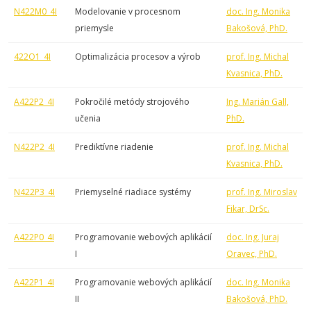
N422M0_4I
Modelovanie v procesnom
doc. Ing. Monika
priemysle
Bakošová, PhD.
422O1_4I
Optimalizácia procesov a výrob
prof. Ing. Michal
Kvasnica, PhD.
A422P2_4I
Pokročilé metódy strojového
Ing. Marián Gall,
učenia
PhD.
N422P2_4I
Prediktívne riadenie
prof. Ing. Michal
Kvasnica, PhD.
N422P3_4I
Priemyselné riadiace systémy
prof. Ing. Miroslav
Fikar, DrSc.
A422P0_4I
Programovanie webových aplikácií
doc. Ing. Juraj
I
Oravec, PhD.
A422P1_4I
Programovanie webových aplikácií
doc. Ing. Monika
II
Bakošová, PhD.