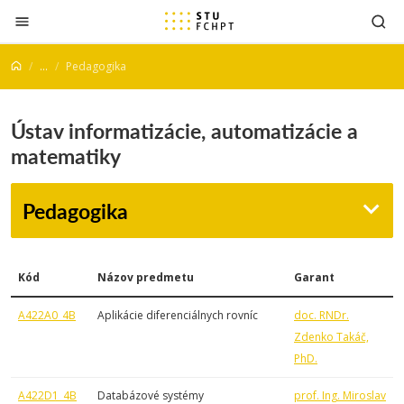
Prejsť na obsah
...
Pedagogika
Ústav informatizácie, automatizácie a
matematiky
Pedagogika
Kód
Názov predmetu
Garant
A422A0_4B
Aplikácie diferenciálnych rovníc
doc. RNDr.
Zdenko Takáč,
PhD.
A422D1_4B
Databázové systémy
prof. Ing. Miroslav