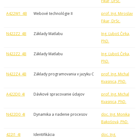
Fikar, DrSc.
A422W1_4B
Webové technológie II
prof. Ing. Miroslav
Fikar, DrSc.
N422Z2_4B
Základy Matlabu
Ing. Ľuboš Čirka,
PhD.
N422Z2_4B
Základy Matlabu
Ing. Ľuboš Čirka,
PhD.
N422Z4_4B
Základy programovania v jazyku C
prof. Ing. Michal
Kvasnica, PhD.
A422D0_4I
Dávkové spracovanie údajov
prof. Ing. Michal
Kvasnica, PhD.
N422D0_4I
Dynamika a riadenie procesov
doc. Ing. Monika
Bakošová, PhD.
422I1_4I
Identifikácia
doc. Ing.