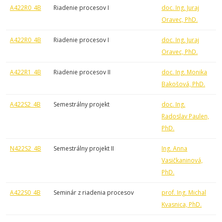
A422R0_4B
Riadenie procesov I
doc. Ing. Juraj
Oravec, PhD.
A422R0_4B
Riadenie procesov I
doc. Ing. Juraj
Oravec, PhD.
A422R1_4B
Riadenie procesov II
doc. Ing. Monika
Bakošová, PhD.
A422S2_4B
Semestrálny projekt
doc. Ing.
Radoslav Paulen,
PhD.
N422S2_4B
Semestrálny projekt II
Ing. Anna
Vasičkaninová,
PhD.
A422S0_4B
Seminár z riadenia procesov
prof. Ing. Michal
Kvasnica, PhD.