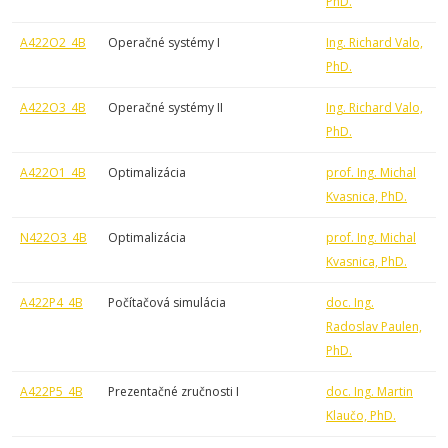
PhD.
A422O2_4B
Operačné systémy I
Ing. Richard Valo,
PhD.
A422O3_4B
Operačné systémy II
Ing. Richard Valo,
PhD.
A422O1_4B
Optimalizácia
prof. Ing. Michal
Kvasnica, PhD.
N422O3_4B
Optimalizácia
prof. Ing. Michal
Kvasnica, PhD.
A422P4_4B
Počítačová simulácia
doc. Ing.
Radoslav Paulen,
PhD.
A422P5_4B
Prezentačné zručnosti I
doc. Ing. Martin
Klaučo, PhD.