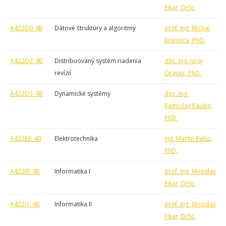
Fikar, DrSc.
A422D0_4B
Dátové štruktúry a algoritmy
prof. Ing. Michal
Kvasnica, PhD.
A422D2_4B
Distribuovaný systém riadenia
doc. Ing. Juraj
revízií
Oravec, PhD.
A422D3_4B
Dynamické systémy
doc. Ing.
Radoslav Paulen,
PhD.
A422E0_4B
Elektrotechnika
Ing. Martin Kalúz,
PhD.
A422I0_4B
Informatika I
prof. Ing. Miroslav
Fikar, DrSc.
A422I1_4B
Informatika II
prof. Ing. Miroslav
Fikar, DrSc.