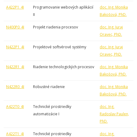
A422P1_4I
Programovanie webových aplikácií
doc. Ing. Monika
II
Bakošová, PhD.
N400P0_4I
Projekt riadenia procesov
doc. Ing. Juraj
Oravec, PhD.
N422P1_4I
Projektové softvérové systémy
doc. Ing. Juraj
Oravec, PhD.
N422R1_4I
Riadenie technologických procesov
doc. Ing. Monika
Bakošová, PhD.
N422R0_4I
Robustné riadenie
doc. Ing. Monika
Bakošová, PhD.
A422T0_4I
Technické prostriedky
doc. Ing.
automatizácie I
Radoslav Paulen,
PhD.
A422T1_4I
Technické prostriedky
doc. Ing.