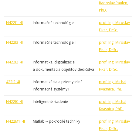
Radoslav Paulen,
PhD.
N422I1_4I
Informačné technológie I
prof. Ing. Miroslav
Fikar, DrSc.
N422I3_4I
Informačné technológie II
prof. Ing. Miroslav
Fikar, DrSc.
N422I2_4I
Informatika, digitalizácia
prof. Ing. Miroslav
a dokumentácia objektov dedičstva
Fikar, DrSc.
422I2_4I
Informatizácia a priemyselné
prof. Ing. Michal
informačné systémy I
Kvasnica, PhD.
N422I0_4I
Inteligentné riadenie
prof. Ing. Michal
Kvasnica, PhD.
N422M1_4I
Matlab -- pokročilé techniky
prof. Ing. Miroslav
Fikar, DrSc.