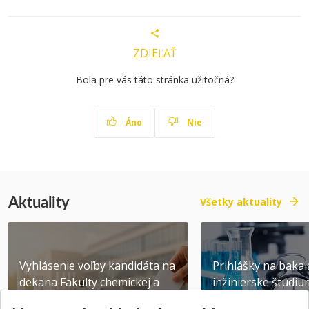
ZDIEĽAŤ
Bola pre vás táto stránka užitočná?
Áno
Nie
Aktuality
Všetky aktuality
Vyhlásenie voľby kandidáta na
Prihlášky na bakal
dekana Fakulty chemickej a
inžinierske štúdiu
potravinárske...
10.08.2026