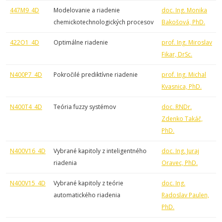
447M9_4D
Modelovanie a riadenie
doc. Ing. Monika
chemickotechnologických procesov
Bakošová, PhD.
422O1_4D
Optimálne riadenie
prof. Ing. Miroslav
Fikar, DrSc.
N400P7_4D
Pokročilé prediktívne riadenie
prof. Ing. Michal
Kvasnica, PhD.
N400T4_4D
Teória fuzzy systémov
doc. RNDr.
Zdenko Takáč,
PhD.
N400V16_4D
Vybrané kapitoly z inteligentného
doc. Ing. Juraj
riadenia
Oravec, PhD.
N400V15_4D
Vybrané kapitoly z teórie
doc. Ing.
automatického riadenia
Radoslav Paulen,
PhD.