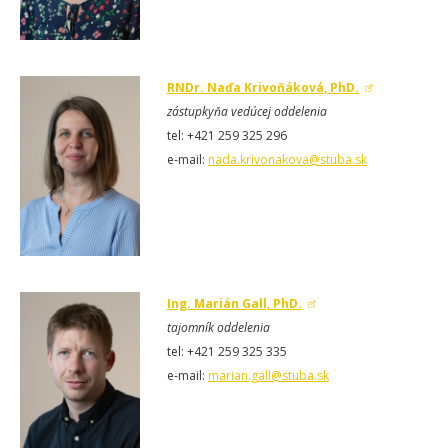
RNDr. Naďa Krivoňáková, PhD.
zástupkyňa vedúcej oddelenia
tel: +421 259 325 296
e-mail:
nada.krivonakova@stuba.sk
Ing. Marián Gall, PhD.
tajomník oddelenia
tel: +421 259 325 335
e-mail:
marian.gall@stuba.sk