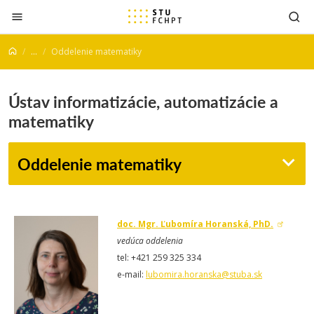
Prejsť na obsah
...
Oddelenie matematiky
Ústav informatizácie, automatizácie a
matematiky
Oddelenie matematiky
doc. Mgr. Ľubomíra Horanská, PhD.
vedúca oddelenia
tel: +421 259 325 334
e-mail:
lubomira.horanska@stuba.sk