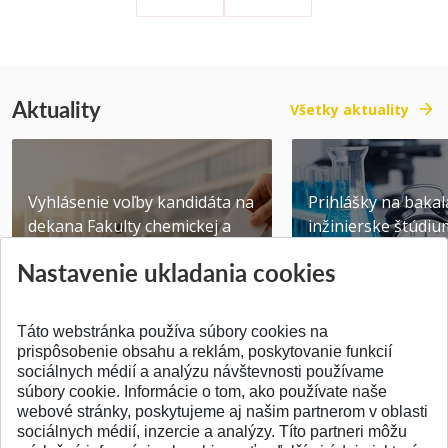
Aktuality
Všetky aktuality
Vyhlásenie voľby kandidáta na
Prihlášky na bakal
dekana Fakulty chemickej a
inžinierske štúdiu
potravinárske...
10.08.2026
Nastavenie ukladania cookies
Publikované 31.07.2026
Publikované 17.07.20
Táto webstránka používa súbory cookies na
prispôsobenie obsahu a reklám, poskytovanie funkcií
sociálnych médií a analýzu návštevnosti používame
súbory cookie. Informácie o tom, ako používate naše
webové stránky, poskytujeme aj našim partnerom v oblasti
SPÄŤ NA VRCH
sociálnych médií, inzercie a analýzy. Títo partneri môžu