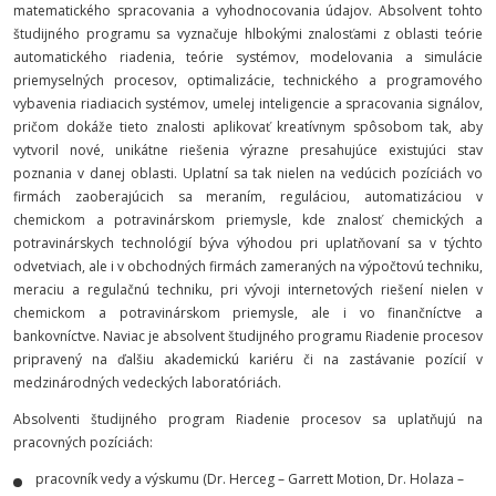
matematického spracovania a vyhodnocovania údajov. Absolvent tohto
študijného programu sa vyznačuje hlbokými znalosťami z oblasti teórie
automatického riadenia, teórie systémov, modelovania a simulácie
priemyselných procesov, optimalizácie, technického a programového
vybavenia riadiacich systémov, umelej inteligencie a spracovania signálov,
pričom dokáže tieto znalosti aplikovať kreatívnym spôsobom tak, aby
vytvoril nové, unikátne riešenia výrazne presahujúce existujúci stav
poznania v danej oblasti. Uplatní sa tak nielen na vedúcich pozíciách vo
firmách zaoberajúcich sa meraním, reguláciou, automatizáciou v
chemickom a potravinárskom priemysle, kde znalosť chemických a
potravinárskych technológií býva výhodou pri uplatňovaní sa v týchto
odvetviach, ale i v obchodných firmách zameraných na výpočtovú techniku,
meraciu a regulačnú techniku, pri vývoji internetových riešení nielen v
chemickom a potravinárskom priemysle, ale i vo finančníctve a
bankovníctve. Naviac je absolvent študijného programu Riadenie procesov
pripravený na ďalšiu akademickú kariéru či na zastávanie pozícií v
medzinárodných vedeckých laboratóriách.
Absolventi študijného program Riadenie procesov sa uplatňujú na
pracovných pozíciách:
pracovník vedy a výskumu (Dr. Herceg – Garrett Motion, Dr. Holaza –