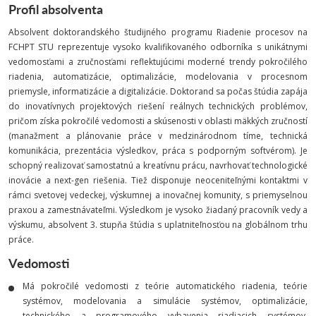
Profil absolventa
Absolvent doktorandského študijného programu Riadenie procesov na
FCHPT STU reprezentuje vysoko kvalifikovaného odborníka s unikátnymi
vedomosťami a zručnosťami reflektujúcimi moderné trendy pokročilého
riadenia, automatizácie, optimalizácie, modelovania v procesnom
priemysle, informatizácie a digitalizácie. Doktorand sa počas štúdia zapája
do inovatívnych projektových riešení reálnych technických problémov,
pričom získa pokročilé vedomosti a skúsenosti v oblasti mäkkých zručností
(manažment a plánovanie práce v medzinárodnom tíme, technická
komunikácia, prezentácia výsledkov, práca s podporným softvérom). Je
schopný realizovať samostatnú a kreatívnu prácu, navrhovať technologické
inovácie a next-gen riešenia. Tiež disponuje neoceniteľnými kontaktmi v
rámci svetovej vedeckej, výskumnej a inovačnej komunity, s priemyselnou
praxou a zamestnávateľmi. Výsledkom je vysoko žiadaný pracovník vedy a
výskumu, absolvent 3. stupňa štúdia s uplatniteľnosťou na globálnom trhu
práce.
Vedomosti
Má pokročilé vedomosti z teórie automatického riadenia, teórie
systémov, modelovania a simulácie systémov, optimalizácie,
technického a programového vybavenia riadiacich systémov,