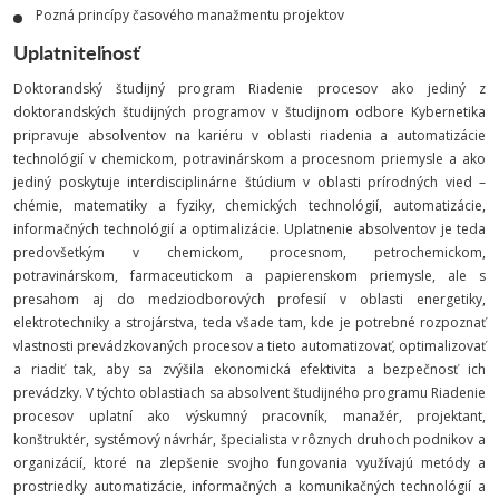
Pozná princípy časového manažmentu projektov
Uplatniteľnosť
Doktorandský študijný program Riadenie procesov ako jediný z
doktorandských študijných programov v študijnom odbore Kybernetika
pripravuje absolventov na kariéru v oblasti riadenia a automatizácie
technológií v chemickom, potravinárskom a procesnom priemysle a ako
jediný poskytuje interdisciplinárne štúdium v oblasti prírodných vied –
chémie, matematiky a fyziky, chemických technológií, automatizácie,
informačných technológií a optimalizácie. Uplatnenie absolventov je teda
predovšetkým v chemickom, procesnom, petrochemickom,
potravinárskom, farmaceutickom a papierenskom priemysle, ale s
presahom aj do medziodborových profesií v oblasti energetiky,
elektrotechniky a strojárstva, teda všade tam, kde je potrebné rozpoznať
vlastnosti prevádzkovaných procesov a tieto automatizovať, optimalizovať
a riadiť tak, aby sa zvýšila ekonomická efektivita a bezpečnosť ich
prevádzky. V týchto oblastiach sa absolvent študijného programu Riadenie
procesov uplatní ako výskumný pracovník, manažér, projektant,
konštruktér, systémový návrhár, špecialista v rôznych druhoch podnikov a
organizácií, ktoré na zlepšenie svojho fungovania využívajú metódy a
prostriedky automatizácie, informačných a komunikačných technológií a