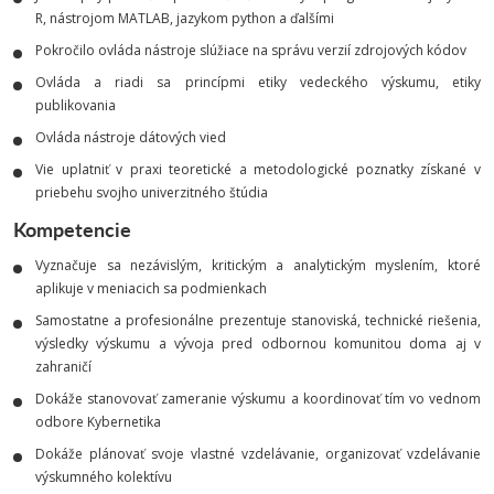
R, nástrojom MATLAB, jazykom python a ďalšími
Pokročilo ovláda nástroje slúžiace na správu verzií zdrojových kódov
Ovláda a riadi sa princípmi etiky vedeckého výskumu, etiky
publikovania
Ovláda nástroje dátových vied
Vie uplatniť v praxi teoretické a metodologické poznatky získané v
priebehu svojho univerzitného štúdia
Kompetencie
Vyznačuje sa nezávislým, kritickým a analytickým myslením, ktoré
aplikuje v meniacich sa podmienkach
Samostatne a profesionálne prezentuje stanoviská, technické riešenia,
výsledky výskumu a vývoja pred odbornou komunitou doma aj v
zahraničí
Dokáže stanovovať zameranie výskumu a koordinovať tím vo vednom
odbore Kybernetika
Dokáže plánovať svoje vlastné vzdelávanie, organizovať vzdelávanie
výskumného kolektívu