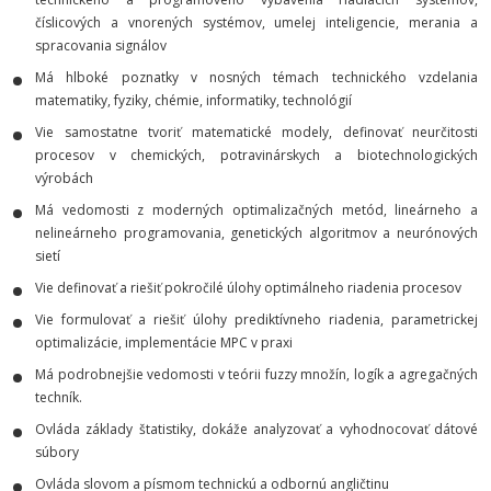
číslicových a vnorených systémov, umelej inteligencie, merania a
spracovania signálov
Má hlboké poznatky v nosných témach technického vzdelania
matematiky, fyziky, chémie, informatiky, technológií
Vie samostatne tvoriť matematické modely, definovať neurčitosti
procesov v chemických, potravinárskych a biotechnologických
výrobách
Má vedomosti z moderných optimalizačných metód, lineárneho a
nelineárneho programovania, genetických algoritmov a neurónových
sietí
Vie definovať a riešiť pokročilé úlohy optimálneho riadenia procesov
Vie formulovať a riešiť úlohy prediktívneho riadenia, parametrickej
optimalizácie, implementácie MPC v praxi
Má podrobnejšie vedomosti v teórii fuzzy množín, logík a agregačných
techník.
Ovláda základy štatistiky, dokáže analyzovať a vyhodnocovať dátové
súbory
Ovláda slovom a písmom technickú a odbornú angličtinu