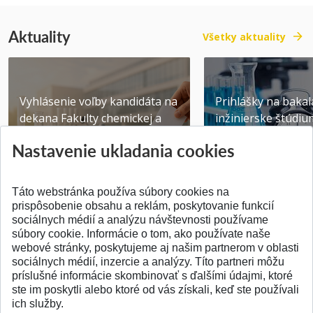
Aktuality
Všetky aktuality
Vyhlásenie voľby kandidáta na
Prihlášky na bakal
dekana Fakulty chemickej a
inžinierske štúdiu
potravinárske...
10.08.2026
Nastavenie ukladania cookies
Publikované 31.07.2026
Publikované 17.07.20
Táto webstránka používa súbory cookies na
prispôsobenie obsahu a reklám, poskytovanie funkcií
sociálnych médií a analýzu návštevnosti používame
súbory cookie. Informácie o tom, ako používate naše
webové stránky, poskytujeme aj našim partnerom v oblasti
SPÄŤ NA VRCH
sociálnych médií, inzercie a analýzy. Títo partneri môžu
príslušné informácie skombinovať s ďalšími údajmi, ktoré
ste im poskytli alebo ktoré od vás získali, keď ste používali
ich služby.