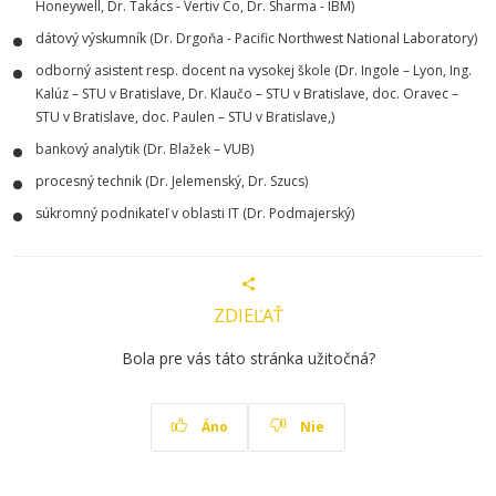
Honeywell, Dr. Takács - Vertiv Co, Dr. Sharma - IBM)
dátový výskumník (Dr. Drgoňa - Pacific Northwest National Laboratory)
odborný asistent resp. docent na vysokej škole (Dr. Ingole – Lyon, Ing.
Kalúz – STU v Bratislave, Dr. Klaučo – STU v Bratislave, doc. Oravec –
STU v Bratislave, doc. Paulen – STU v Bratislave,)
bankový analytik (Dr. Blažek – VUB)
procesný technik (Dr. Jelemenský, Dr. Szucs)
súkromný podnikateľ v oblasti IT (Dr. Podmajerský)
ZDIEĽAŤ
Bola pre vás táto stránka užitočná?
Áno
Nie