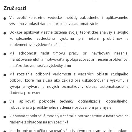
Zručnosti
Vie zvoliť konkrétne vedecké metódy základného i aplikovaného
výskumu v oblasti riadenia procesov a automatizácie
Dokáže aplikovať vlastné zistenia svojej teoretickej analýzy a svojho
komplexného vedeckého výskumu pri riešení problémov a
implementovať výsledné riešenia
Má schopnosť riadiť tímovú prácu pri navrhovaní riešenia,
manažovanie úloh a motivovať a spolupracovať pri riešení problémov,
niesť zodpovednosť za výsledky tímu
Má rozsiahle odborné vedomosti z viacerých oblastí študijného
odboru, ktoré mu slúžia ako základ pre uskutočňovanie výskumu a
vývoja a vytvárania nových poznatkov v oblasti automatizácie a
riadenia procesov
Vie aplikovať pokročilé techniky optimalizácie, optimálneho,
robustného a prediktívneho riadenia v procesnom priemysle
Vie vytvárať pokročilé modely v chémii a potravinárstve a navrhovať ich
riadenie s ohľadom na ich špecifiká
Je schopný pokročilo pracovať s štatistickým programovacím jazykom