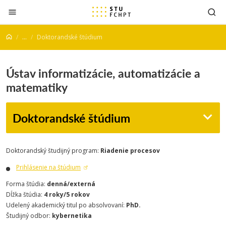
Prejsť na obsah
...
Doktorandské štúdium
Ústav informatizácie, automatizácie a
matematiky
Doktorandské štúdium
Doktorandský študijný program:
Riadenie procesov
Prihlásenie na štúdium
Forma štúdia:
denná/externá
Dĺžka štúdia:
4 roky/5 rokov
Udelený akademický titul po absolvovaní:
PhD.
Študijný odbor:
kybernetika