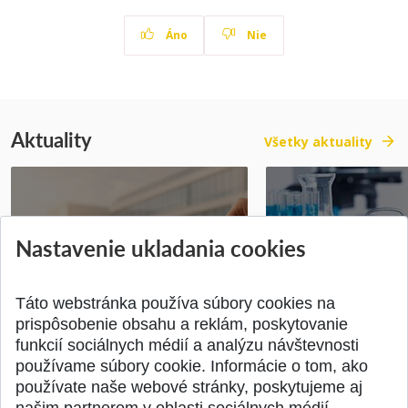
Áno
Nie
Aktuality
Všetky aktuality
Vyhlásenie voľby kandidáta na
Prihlášky na bakal
Nastavenie ukladania cookies
dekana Fakulty chemickej a
inžinierske štúdiu
potravinárske...
10.08.2026
Publikované 31.07.2026
Publikované 17.07.20
Táto webstránka používa súbory cookies na
prispôsobenie obsahu a reklám, poskytovanie
funkcií sociálnych médií a analýzu návštevnosti
používame súbory cookie. Informácie o tom, ako
používate naše webové stránky, poskytujeme aj