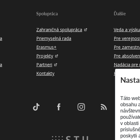
Spolupráca
Ďalšie
Zahraničná spolupráca
Veda a výsk
a
Priemyselná rada
Pre verejnos
Erasmus+
Pre zamestn
Projekty
Pre absolven
ka
Partneri
Nadácia pre
Kontakty
Kontakty
Nasta
Táto web
obsahu a
návštevn
používat
v oblasti
príslušn
poskytli 