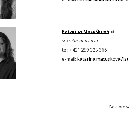
Katarína Macušková
sekretariát ústavu
tel:
+421 259 325 366
e-mail:
katarina.macuskova@st
Bola pre v