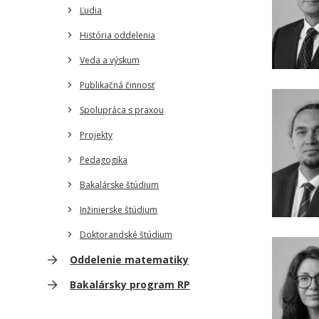
Ľudia
História oddelenia
Veda a výskum
Publikačná činnosť
Spolupráca s praxou
Projekty
Pedagogika
Bakalárske štúdium
Inžinierske štúdium
Doktorandské štúdium
Oddelenie matematiky
Bakalársky program RP