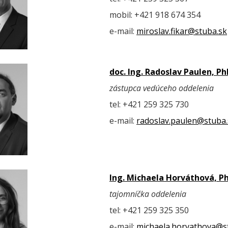
mobil: +421 918 674 354
e-mail:
miroslav.fikar@stuba.sk
doc. Ing. Radoslav Paulen, Ph
zástupca vedúceho oddelenia
tel:
+421 259 325 730
e-mail:
radoslav.paulen@stuba.
Ing. Michaela Horváthová, P
tajomníčka oddelenia
tel:
+421 259 325 350
e-mail:
michaela.horvathova@s