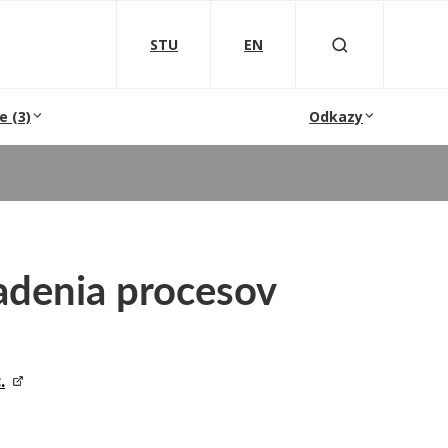
STU
EN
e (3)
Odkazy
iadenia procesov
.