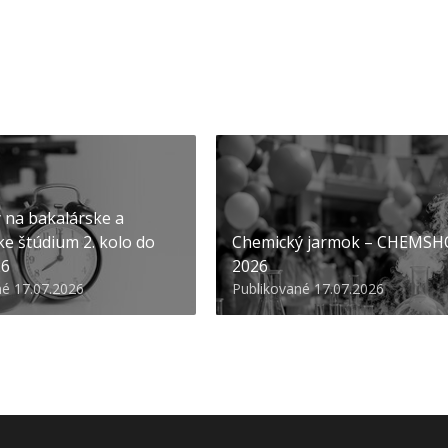
y na bakalárske a
ke štúdium 2. kolo do
Chemický jarmok – CHEMS
26
2026
né 17.07.2026
Publikované 17.07.2026