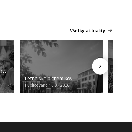
Všetky aktuality
HOW
Promóci
Letná škola chemikov
STU
Publikované 16.07.2026
Publikova