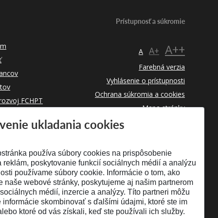
Prístupnosť a súkromie
um
A++
A+
A
ť
Farebná verzia
ancov
Vyhlásenie o prístupnosti
tov
Ochrana súkromia a cookies
 rozvoj FCHPT
Mapa stránky
venie ukladania cookies
RSS
stránka používa súbory cookies na prispôsobenie
 reklám, poskytovanie funkcií sociálnych médií a analýzu
osti používame súbory cookie. Informácie o tom, ako
e naše webové stránky, poskytujeme aj našim partnerom
 sociálnych médií, inzercie a analýzy. Títo partneri môžu
é informácie skombinovať s ďalšími údajmi, ktoré ste im
alebo ktoré od vás získali, keď ste používali ich služby.