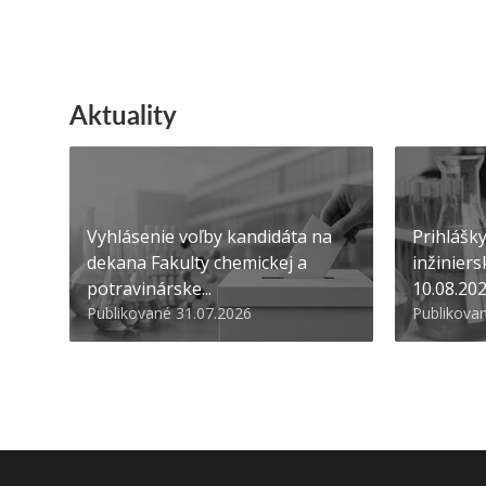
Aktuality
Vyhlásenie voľby kandidáta na
Prihlášk
dekana Fakulty chemickej a
inžiniers
potravinárske...
10.08.20
Publikované 31.07.2026
Publikova