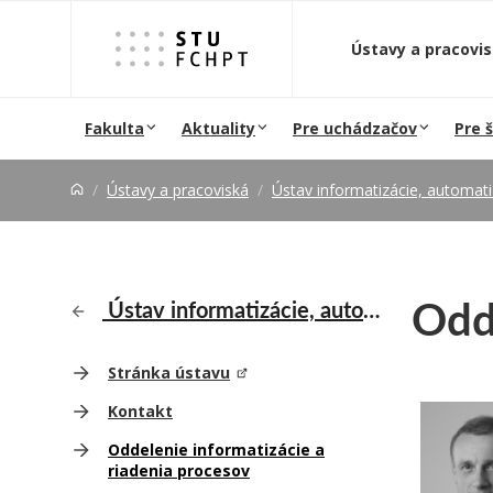
Prejsť na obsah
Ústavy a pracovi
Fakulta
Aktuality
Pre uchádzačov
Pre 
Ústavy a pracoviská
Ústav informatizácie, automatizácie 
Odde
Ústav informatizácie, automatizácie a matematiky
Stránka ústavu
Kontakt
Oddelenie informatizácie a
riadenia procesov