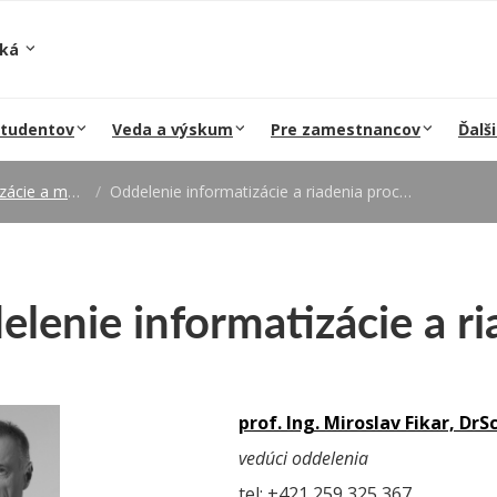
ská
študentov
Veda a výskum
Pre zamestnancov
Ďalši
a matematiky
Oddelenie informatizácie a riadenia procesov
lenie informatizácie a r
prof. Ing. Miroslav Fikar, DrSc
vedúci oddelenia
tel: +421 259 325 367