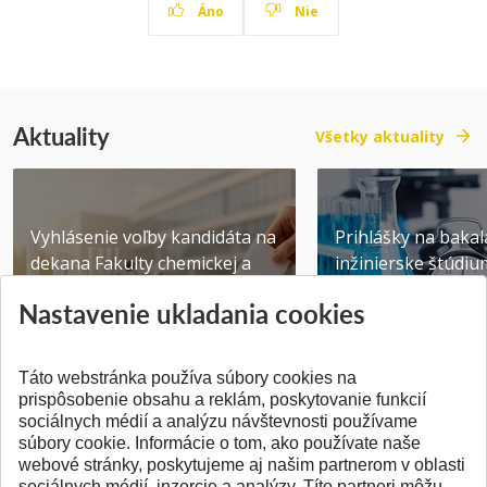
Áno
Nie
Aktuality
Všetky aktuality
Vyhlásenie voľby kandidáta na
Prihlášky na bakal
dekana Fakulty chemickej a
inžinierske štúdiu
potravinárske...
10.08.2026
Nastavenie ukladania cookies
Publikované 31.07.2026
Publikované 17.07.20
Táto webstránka používa súbory cookies na
prispôsobenie obsahu a reklám, poskytovanie funkcií
sociálnych médií a analýzu návštevnosti používame
súbory cookie. Informácie o tom, ako používate naše
webové stránky, poskytujeme aj našim partnerom v oblasti
SPÄŤ NA VRCH
sociálnych médií, inzercie a analýzy. Títo partneri môžu